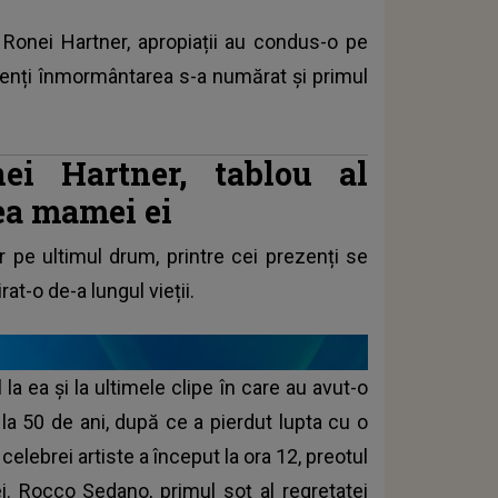
a Ronei Hartner, apropiații au condus-o pe
ezenți înmormântarea s-a numărat și primul
ei Hartner, tablou al
ea mamei ei
pe ultimul drum, printre cei prezenți se
rat-o de-a lungul vieții.
a ea și la ultimele clipe în care au avut-o
 la 50 de ani, după ce a pierdut lupta cu o
lebrei artiste a început la ora 12, preotul
ei.
Rocco Sedano, primul soț al regretatei