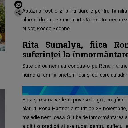
Astăzi a fost o zi plină durere pentru famili
ultimul drum pe marea artistă. Printre cei pr
ei soț, Rocco Sedano.
Rita Sumalya, fiica Ron
suferinței la înmormântar
Sute de oameni au condus-o pe Rona Hartner 
numără familia, prietenii, dar și cei care au admi
Sora și mama vedetei privesc în gol, cu gândul l
alături. Rona Hartner a murit pe 23 noiembrie,
maladie nemiloasă. Slujba de înmormântarea a ce
a citit o predică și s-a rugat pentru sufletul 