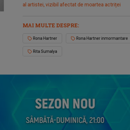
al artistei, vizibil afectat de moartea actriței
MAI MULTE DESPRE:
Rona Hartner
Rona Hartner inmormantare
Rita Sumalya