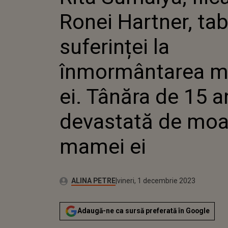
SUFERIN
Ronei Hartner, tab
ÎNMOR
MAMEI E
15 ANI, 
suferinței la
MOARTE
înmormântarea 
ei. Tânăra de 15 an
devastată de moa
mamei ei
Publicat:
Autor:
vineri, 1 decembrie 2023
Actualizat:
ALINA PETRE
vineri, 1 decembrie 2023
Adaugă-ne ca sursă preferată în Google