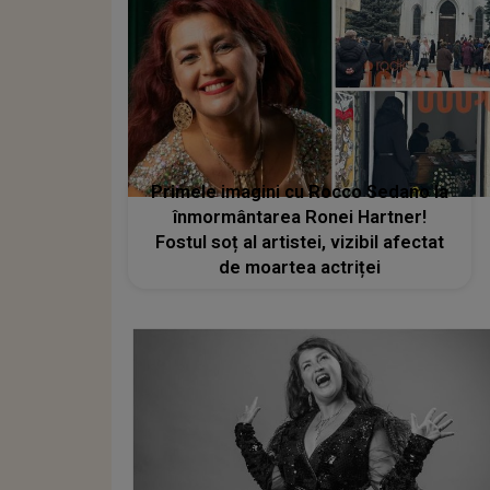
Primele imagini cu Rocco Sedano la
înmormântarea Ronei Hartner!
Fostul soț al artistei, vizibil afectat
de moartea actriței