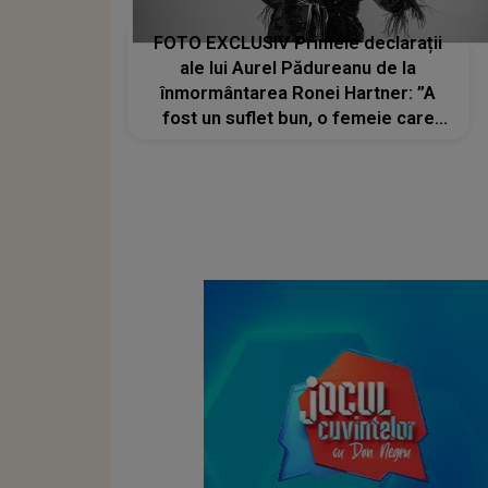
FOTO EXCLUSIV Primele declarații
ale lui Aurel Pădureanu de la
înmormântarea Ronei Hartner: ”A
fost un suflet bun, o femeie care
aducea liniștea în jurul ei, o artistă
fenomenală”