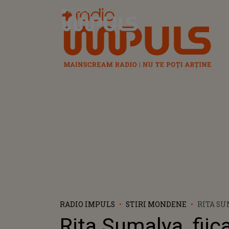
Radio Impuls
RADIO IMPULS
STIRI MONDENE
RITA SU
RONEI 
Rita Sumalya, fiic
TABLOU