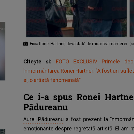
Fiica Ronei Hartner, devastată de moartea mamei ei
(s
Citește și:
FOTO EXCLUSIV Primele decla
înmormântarea Ronei Hartner: ”A fost un suflet 
ei, o artistă fenomenală”
Ce i-a spus Ronei Hartne
Pădureanu
Aurel Pădureanu
a fost prezent la înmormânt
emoționante despre regretată artistă. El am mă