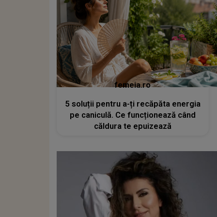
femeia.ro
5 soluții pentru a-ți recăpăta energia
pe caniculă. Ce funcționează când
căldura te epuizează