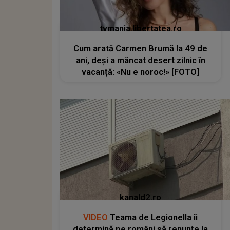
tvmania.libertatea.ro
Cum arată Carmen Brumă la 49 de
ani, deși a mâncat desert zilnic în
vacanță: «Nu e noroc!» [FOTO]
kanald2.ro
VIDEO
Teama de Legionella îi
determină pe români să renunțe la