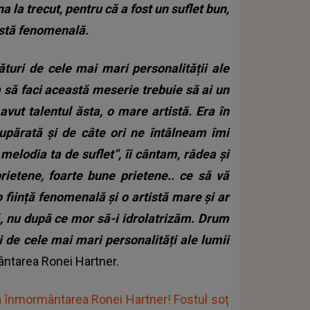
 la trecut, pentru că a fost un suflet bun,
tistă fenomenală.
uri de cele mai mari personalității ale
ca să faci această meserie trebuie să ai un
 avut talentul ăsta, o mare artistă.
Era în
upărată și de câte ori ne întâlneam îmi
lodia ta de suflet”, îi cântam, râdea și
rietene, foarte bune prietene.. ce să vă
 ființă fenomenală și o artistă mare și ar
ă, nu după ce mor să-i idrolatrizăm.
Drum
i de cele mai mari personalități ale lumii
mântarea Ronei Hartner.
 înmormântarea Ronei Hartner! Fostul soț