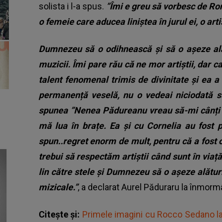
solista i l-a spus.
”Îmi e greu să vorbesc de Rona
o femeie care aducea liniștea în jurul ei, o ar
Dumnezeu să o odihnească și să o așeze alăt
muzicii. Îmi pare rău că ne mor artiștii, dar 
talent fenomenal trimis de divinitate și ea a
permanență veselă, nu o vedeai niciodată s
spunea ”Nenea Pădureanu vreau să-mi cânți me
mă lua în brațe.
Ea și cu Cornelia au fost p
spun..regret enorm de mult, pentru că a fost o
trebui să respectăm artiștii când sunt în viaț
lin către stele și Dumnezeu să o așeze alătur
mizicale.”
, a declarat Aurel Păduraru la înmor
Citește și:
Primele imagini cu Rocco Sedano la