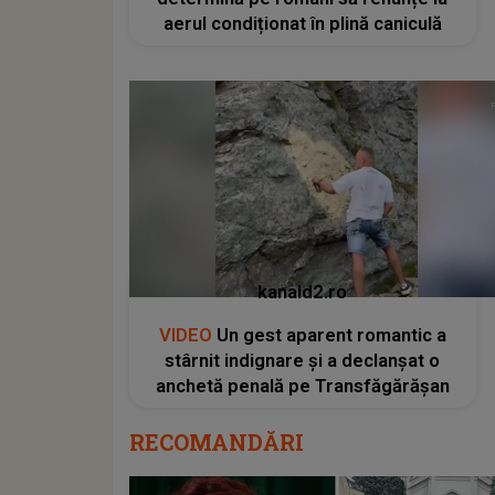
aerul condiționat în plină caniculă
kanald2.ro
VIDEO
Un gest aparent romantic a
stârnit indignare și a declanșat o
anchetă penală pe Transfăgărășan
RECOMANDĂRI