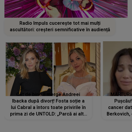
Radio Impuls cucerește tot mai mulți
ascultători: creșteri semnificative în audiență
Cât de bine îi merge Andreei
MĂRTURIA
Ibacka după divorț! Fosta soție a
Pușcău!
lui Cabral a întors toate privirile în
cancer dato
prima zi de UNTOLD: „Parcă ai altă
Berkovich, 
strălucire, emani putere,
accident ru
încredere, siguranță...”
Dacă nu 