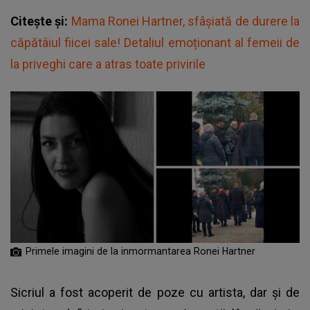
Citește și:
Mama Ronei Hartner, sfâșiată de durere la
căpătâiul fiicei sale! Detaliul emoționant al femeii de
la priveghi care a atras toate privirile
Primele imagini de la inmormantarea Ronei Hartner
Sicriul a fost acoperit de poze cu artista, dar și de