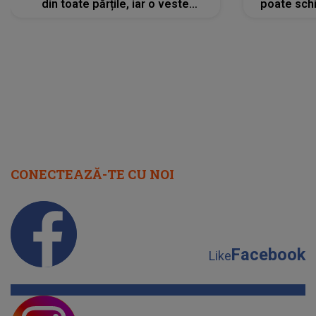
din toate părțile, iar o veste
poate schi
neașteptată îi dă planurile peste
la
cap
CONECTEAZĂ-TE CU NOI
Facebook
Like