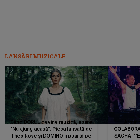
LANSĂRI MUZICALE
Când DORUL devine muzică, apare
Armin 
"Nu ajung acasă". Piesa lansată de
COLABORAR
Theo Rose și DOMINO îi poartă pe
SACHA: ""E