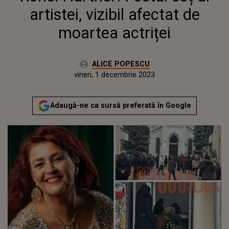
artistei, vizibil afectat de
moartea actriței
Autor:
ALICE POPESCU
Publicat:
vineri, 1 decembrie 2023
Actualizat:
vineri, 1 decembrie 2023
Adaugă-ne ca sursă preferată în Google