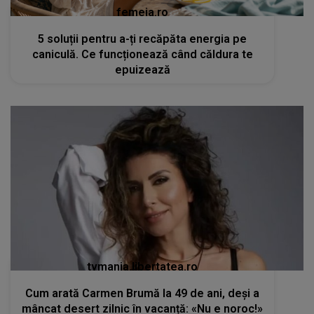
femeia.ro
5 soluții pentru a-ți recăpăta energia pe
caniculă. Ce funcționează când căldura te
epuizează
tvmania.libertatea.ro
Cum arată Carmen Brumă la 49 de ani, deși a
mâncat desert zilnic în vacanță: «Nu e noroc!»