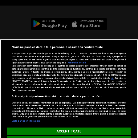
© 2019-2026 DOGAN MEDIA INTERNATIONAL SA, Toate
Nouă ne pasă ca datele tale personale să rămână confidențiale
drepturile rezervate.
Noi și partenerii noștri
589
stocăm și/sau accesăm informații pe dispozitivul dvs., precum identificatorii cookie unici pentru
prelucrarea datelor cu caracter personal. Puteți accepta sau gestiona preferințele dvs. făcând clic mai jos, respectiv vă
puteți opune utilizării unui interes legitim în orice moment pe pagina cu politica de confidențialitate. Aceste alegeri vor fi
raportate partenerilor noștri și nu vă vor afecta navigarea.
Mai multe detalii
Noi si partenerii nostri (retelele de socializare si agentiile de publicitate partenere, precum si furnizorii nostri de servicii de
date analitice) prelucram date pentru a permite website-ului sa functioneze, pentru a personaliza continutul si anunturile
publicitare afisate in functie de interesele si/sau profilul dvs., pentru a va oferi functionalitati aferente retelelor de
socializare si pentru a analiza traficul pe website. Beneficiati de drepturile prevazute de art. 15-22 din GDPR in legatura
cu prelucrarea datelor cu caracter personal. Aceste drepturi pot fi exercitate prin modalitatea indicata
aici
. Prin click pe
“ACCEPT TOATE”, acceptati folosirea tuturor Tehnologiilor de tip Cookie, care implica inclusiv acceptul dvs. cu privire la
stocarea/accesarea informatiilor de catre Vendor-ii cu care colaboram. Prin click pe “VREAU SA MODIFIC SETARILE
INDIVIDUAL” puteti schimba preferintele in mod individual, mai putin cele legate de cookie strict necesare pentru
functionarea website-ului.
Atât noi, cât și partenerii noștri prelucrăm datele pentru a oferi:
Stocarea și/sau accesarea informațiilor de pe un dispozitiv. Măsurarea performanței reclamelor. Utilizarea profilurilor
pentru selectarea conținutului personalizat. Dezvoltarea și îmbunătățirea serviciilor. Crearea profilurilor de conținut
personalizat. Utilizarea profilurilor pentru selectarea publicității personalizate. Crearea profilurilor pentru publicitate
personalizată. Măsurarea performanței conținutului. Înțelegerea publicului prin statistici sau combinații de date din surse
diferite. Utilizarea de date limitate pentru a selecta publicitatea. Utilizarea datelor limitate pentru a selecta conținutul.
Date precise de geolocație și identificarea prin scanarea dispozitivului.
Listă parteneri (furnizori)
Loading...
MUSIC NON STOP
ACCEPT TOATE