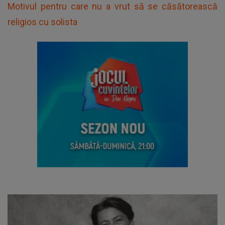
Motivul pentru care nu a vrut să se căsătorească
religios cu solista