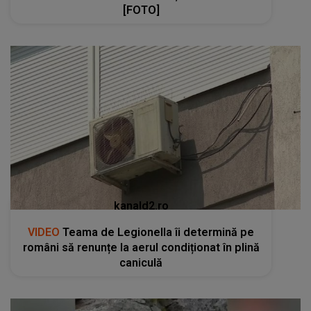
[FOTO]
kanald2.ro
VIDEO
Teama de Legionella îi determină pe
români să renunțe la aerul condiționat în plină
caniculă