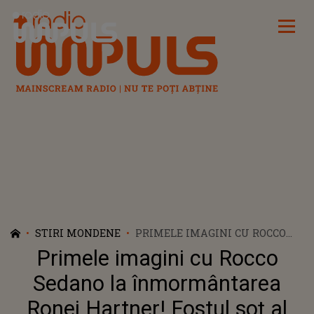
Radio Impuls
STIRI MONDENE
PRIMELE IMAGINI CU ROCCO
SEDANO LA ÎNMORMÂNTAREA
Primele imagini cu Rocco
RONEI HARTNER! FOSTUL SOȚ
AL ARTISTEI, VIZIBIL AFECTAT
Sedano la înmormântarea
DE MOARTEA ACTRIȚEI
Ronei Hartner! Fostul soț al