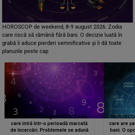
Emanuel a ținut ACEST DETALIU ASCUNS până
acum! În fața Alexandrei, concurentul din Casa Iubirii
face o MĂRTURISIRE NEAȘTEPTATĂ despre mama
sa: "I-am spus și ei în față, eu nu te iubesc pentru
că..."
HOROSCOP 7 august 2026. Zodia
HOROSCOP 
care intră într-o perioadă marcată
care are șa
de încercări. Problemele se adună
bani. O opo