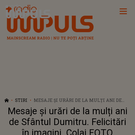
Radio Impuls
STIRI
MESAJE ȘI URĂRI DE LA MULȚI ANI DE
SFÂNTUL DUMITRU. FELICITĂRI ÎN
Mesaje și urări de la mulți ani
IMAGINI. COLAJ FOTO
de Sfântul Dumitru. Felicitări
în imagini. Colaj FOTO