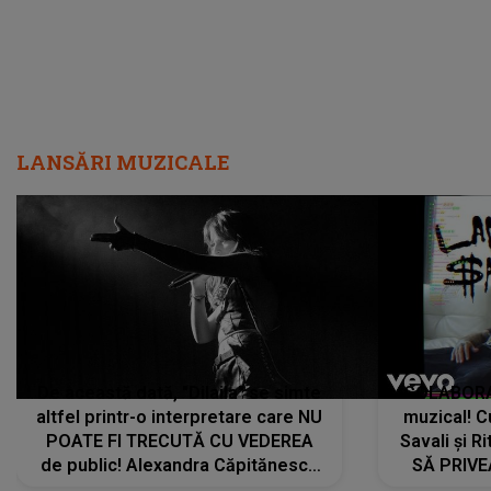
LANSĂRI MUZICALE
De această dată, "Dilaila" se simte
COLABORAR
altfel printr-o interpretare care NU
muzical! C
POATE FI TRECUTĂ CU VEDEREA
Savali și Ri
de public! Alexandra Căpitănescu
SĂ PRIV
a lansat VERSIUNEA LIVE a piesei