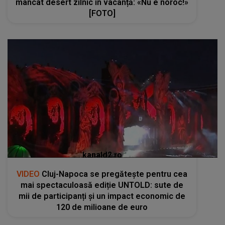
mâncat desert zilnic în vacanță: «Nu e noroc!»
[FOTO]
kanald2.ro
VIDEO
Cluj-Napoca se pregătește pentru cea
mai spectaculoasă ediție UNTOLD: sute de
mii de participanți și un impact economic de
120 de milioane de euro