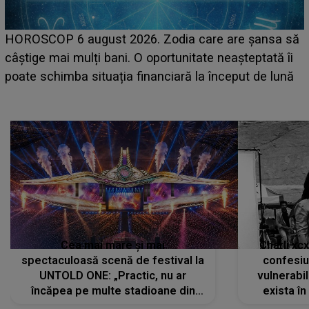
LINE-UP UNTOLD ONE, prima zi. Cine sunt artiștii
care deschid festivalul și de la ce ore au loc cele mai
așteptate concerte pe scena principală?
Cea mai mare și mai
Charli xc
spectaculoasă scenă de festival la
confesiu
UNTOLD ONE: „Practic, nu ar
vulnerabil
încăpea pe multe stadioane din
exista în
lume”. Evenimentul începe joi, 6