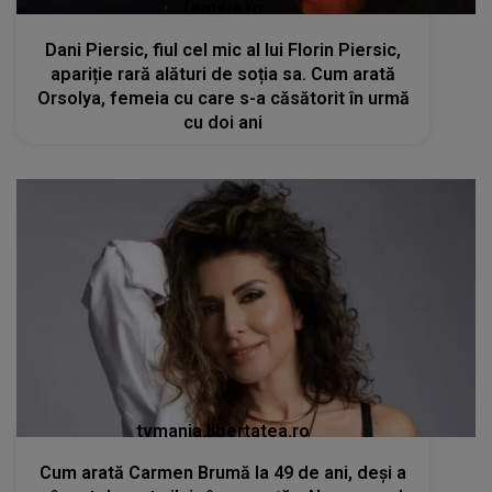
femeia.ro
Dani Piersic, fiul cel mic al lui Florin Piersic,
apariție rară alături de soția sa. Cum arată
Orsolya, femeia cu care s-a căsătorit în urmă
cu doi ani
tvmania.libertatea.ro
Cum arată Carmen Brumă la 49 de ani, deși a