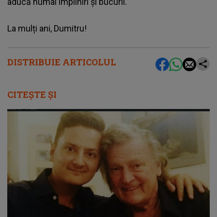
aducă numai împliniri și bucurii.
La mulți ani, Dumitru!
DISTRIBUIE ARTICOLUL
CITEȘTE ȘI