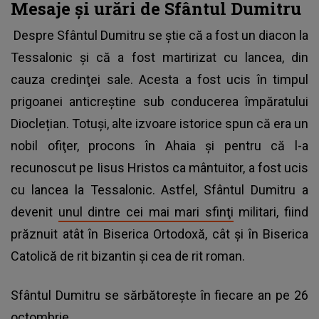
Mesaje şi urări de Sfântul Dumitru
Despre Sfântul Dumitru se ştie că a fost un diacon la
Tessalonic şi că a fost martirizat cu lancea, din
cauza credinţei sale. Acesta a fost ucis în timpul
prigoanei anticreștine sub conducerea împăratului
Dioclețian. Totuşi, alte izvoare istorice spun că era un
nobil ofiţer, procons în Ahaia şi pentru că l-a
recunoscut pe Iisus Hristos ca mântuitor, a fost ucis
cu lancea la Tessalonic. Astfel, Sfântul Dumitru a
devenit
unul dintre cei mai mari sfinţi
militari, fiind
prăznuit atât în Biserica Ortodoxă, cât și în Biserica
Catolică de rit bizantin și cea de rit roman.
Sfântul Dumitru se sărbătoreşte în fiecare an pe 26
octombrie.