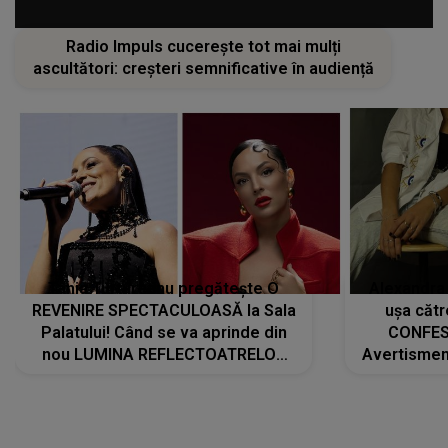
Radio Impuls cucerește tot mai mulți
ascultători: creșteri semnificative în audiență
Tania Turtureanu pregătește O
Alexandra
REVENIRE SPECTACULOASĂ la Sala
ușa cătr
Palatului! Când se va aprinde din
CONFES
nou LUMINA REFLECTOATRELOR
Avertismentu
pentru artistă: " Vor fi multe
rămas ÎNT
cântece noi, în premieră. Cântece
au format-
care abia acum învață să respire"
"Am f