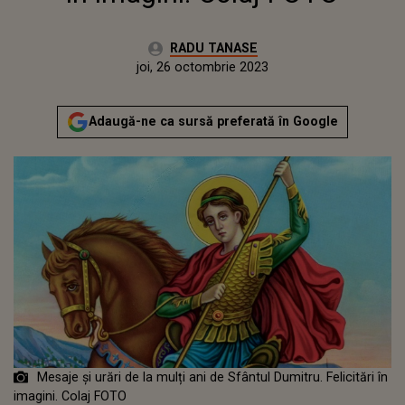
Autor:
RADU TANASE
Publicat:
miercuri, 26 octombrie 2022
Actualizat:
joi, 26 octombrie 2023
Adaugă-ne ca sursă preferată în Google
Mesaje și urări de la mulți ani de Sfântul Dumitru. Felicitări în
imagini. Colaj FOTO