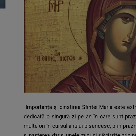
Importanţa şi cinstirea Sfintei Maria este ext
dedicată o singură zi pe an în care sunt prăz
multe ori în cursul anului bisericesc, prin pr
şi naşterea, dar şi unele minuni săvârşite prin 