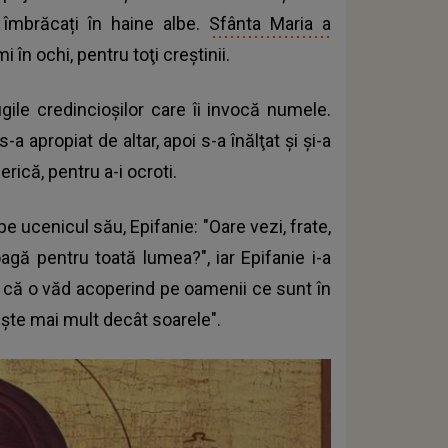
 îmbrăcați în haine albe.
Sfânta Maria a
mi în ochi, pentru toţi creştinii.
ugile credincioşilor care îi invocă numele.
 apropiat de altar, apoi s-a înălţat şi şi-a
rică, pentru a-i ocroti.
e ucenicul său, Epifanie: "Oare vezi, frate,
gă pentru toată lumea?", iar Epifanie i-a
, că o văd acoperind pe oamenii ce sunt în
cește mai mult decât soarele".