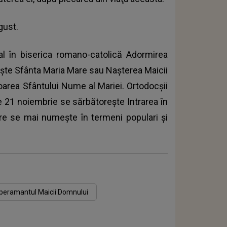
gust.
l în biserica romano-catolică Adormirea
şte Sfânta Maria Mare sau Naşterea Maicii
oarea Sfântului Nume al Mariei. Ortodocşii
pe 21 noiembrie se sărbătoreşte Intrarea în
re se mai numeşte în termeni populari şi
peramantul Maicii Domnului