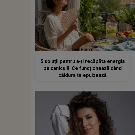
femeia.ro
5 soluții pentru a-ți recăpăta energia
pe caniculă. Ce funcționează când
căldura te epuizează