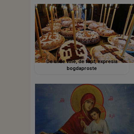
De unde vine, de fapt, expresia
bogdaproste