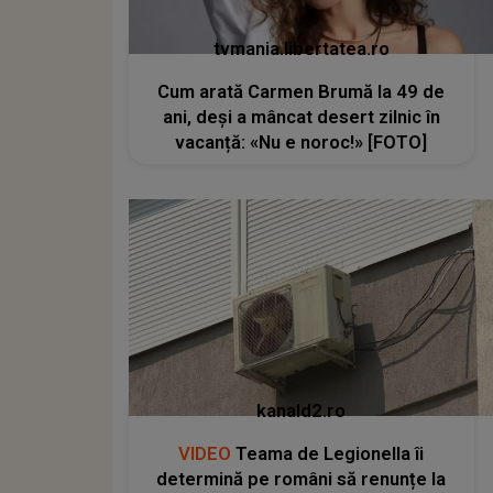
tvmania.libertatea.ro
Cum arată Carmen Brumă la 49 de
ani, deși a mâncat desert zilnic în
vacanță: «Nu e noroc!» [FOTO]
kanald2.ro
VIDEO
Teama de Legionella îi
determină pe români să renunțe la