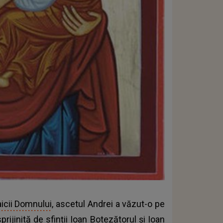
aicii Domnului
, ascetul Andrei a văzut-o pe
rijinită de sfinții Ioan Botezătorul și Ioan