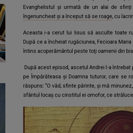
Evanghelistul și urmată de un alai de sfinți
îngenuncheat şi a început să se roage
, cu lacri
Aceasta i-a cerut lui Iisus să asculte toate r
După ce a încheiat rugăciunea, Fecioara Maria s-a
întins acoperământul peste toţi oamenii din bise
După acest episod, ascetul Andrei l-a întrebat p
pe Împărăteasa și Doamna tuturor, care se roa
răspuns: "O văd, sfinte părinte, și mă minunez
sfântul locaș cu cinstitul ei omofor, ce strălu