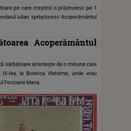
oare pe care creştinii o prăznuiesc pe 1
alendarul iulian sprbptoresc Acoperământul
bătoarea Acoperământul
astă sărbătoare aminteşte de o minune care
 IX-lea, la Biserica Vlaherne, unde erau
ul Fecioarei Maria.