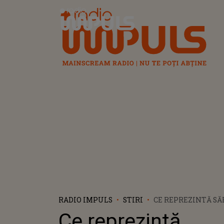
Radio Impuls
RADIO IMPULS
STIRI
CE REPREZINTĂ S
ACOPERĂMÂNTUL 
Ce reprezintă
DOMNULUI