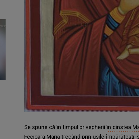
Se spune că în timpul privegherii
în cinstea M
Fecioara Maria trecând prin uşile împărăteşti, sp