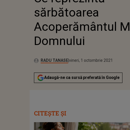
sărbătoarea
Acoperământul Ma
Domnului
Publicat:
Autor:
vineri, 1 octombrie 2021
Actualizat:
RADU TANASE
vineri, 1 octombrie 2021
Adaugă-ne ca sursă preferată în Google
CITEȘTE ȘI