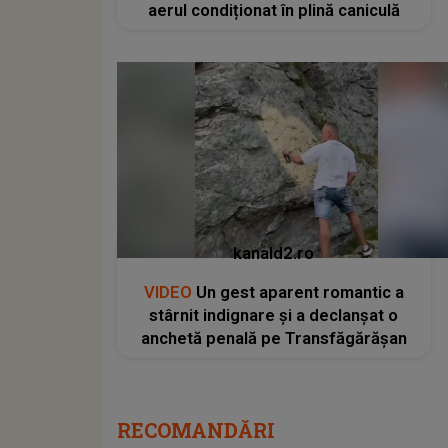
aerul condiționat în plină caniculă
kanald2.ro
VIDEO
Un gest aparent romantic a
stârnit indignare și a declanșat o
anchetă penală pe Transfăgărășan
RECOMANDĂRI