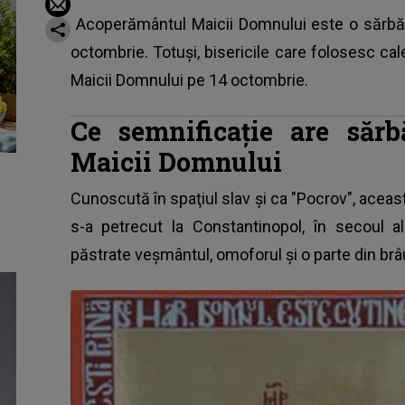
Acoperământul Maicii Domnului este o sărbăt
octombrie. Totuşi, bisericile care folosesc c
Maicii Domnului pe 14 octombrie.
Ce semnificaţie are săr
Maicii Domnului
Cunoscută în spaţiul slav şi ca "Pocrov", ace
s-a petrecut la Constantinopol, în secoul al
păstrate veşmântul, omoforul şi o parte din brâ