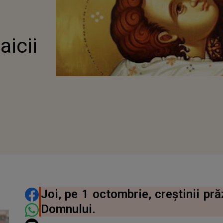
icii
DISTRIBUIE ARTICOLUL
Joi, pe 1 octombrie, creştinii p
Domnului.