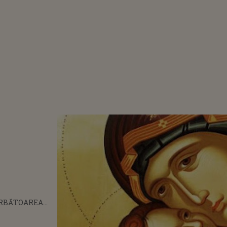
ĂRBĂTOAREA
MAICII