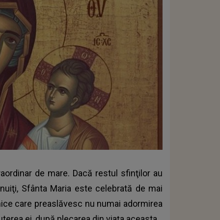
raordinar de mare. Dacă restul sfinţilor au
nuiţi, Sfânta Maria este celebrată de mai
aznice care preaslăvesc nu numai adormirea
puterea ei, după plecarea din viaţa aceasta.