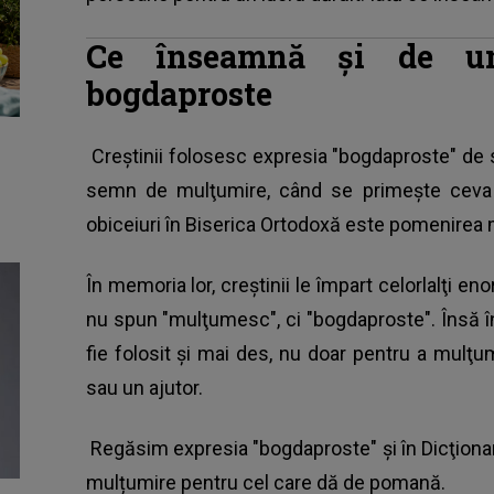
Ce înseamnă şi de un
bogdaproste
Creştinii folosesc expresia "bogdaproste" de 
semn de mulţumire, când se primeşte ceva 
obiceiuri în Biserica Ortodoxă este pomenirea m
În memoria lor, creştinii le împart celorlalţi eno
nu spun "mulţumesc", ci "bogdaproste". Însă î
fie folosit şi mai des, nu doar pentru a mulţum
sau un ajutor.
Regăsim expresia "bogdaproste" şi în Dicţionar
mulțumire pentru cel care dă de pomană.