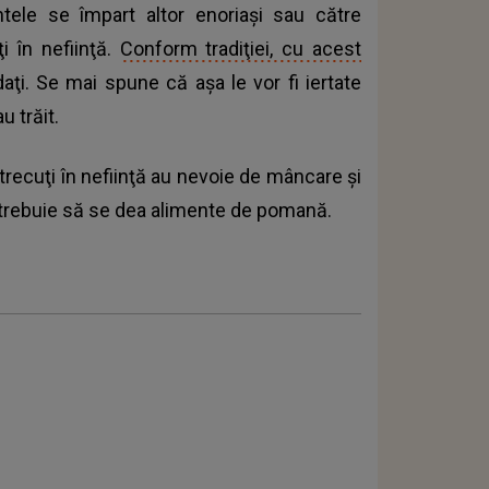
entele se împart altor enoriaşi sau către
i în nefiinţă.
Conform tradiţiei, cu acest
ţi. Se mai spune că aşa le vor fi iertate
u trăit.
trecuţi în nefiinţă au nevoie de mâncare şi
 trebuie să se dea alimente de pomană.