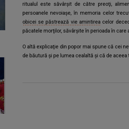
ritualul este săvârşit de către preoţi, alim
persoanele nevoiaşe, în memoria celor trecuţ
obicei se păstrează vie amintirea
celor deceda
păcatele morţilor, săvârşite în perioada în care a
O altă explicaţie din popor mai spune că cei ne
de băutură şi pe lumea cealaltă şi că de aceea