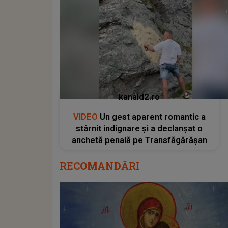
kanald2.ro
VIDEO
Un gest aparent romantic a
stârnit indignare și a declanșat o
anchetă penală pe Transfăgărășan
RECOMANDĂRI