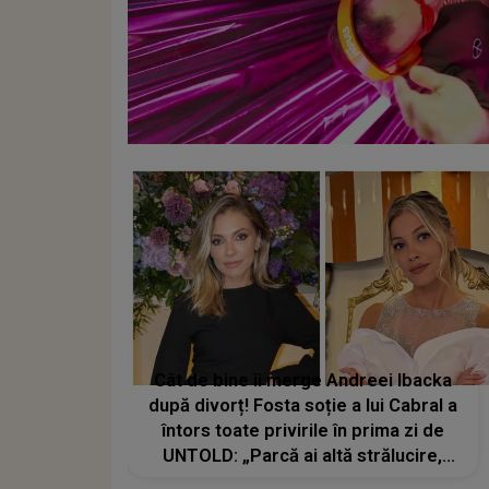
Cât de bine îi merge Andreei Ibacka
după divorț! Fosta soție a lui Cabral a
întors toate privirile în prima zi de
UNTOLD: „Parcă ai altă strălucire,
emani putere, încredere, siguranță...”