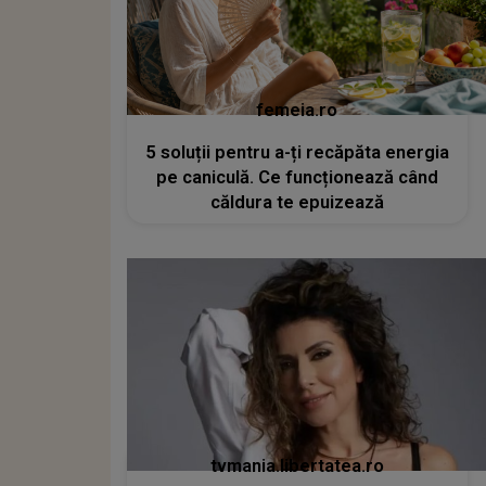
femeia.ro
5 soluții pentru a-ți recăpăta energia
pe caniculă. Ce funcționează când
căldura te epuizează
tvmania.libertatea.ro