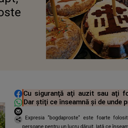
oste
DISTRIBUIE ARTICOLUL
Cu siguranţă aţi auzit sau aţi f
Dar ştiţi ce înseamnă şi de unde 
Expresia "bogdaproste" este foarte folosi
persoane pentru un lucru dăruit. Iată ce însea