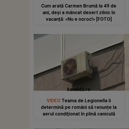
Cum arată Carmen Brumă la 49 de
ani, deși a mâncat desert zilnic în
vacanță: «Nu e noroc!» [FOTO]
kanald2.ro
VIDEO
Teama de Legionella îi
determină pe români să renunțe la
aerul condiționat în plină caniculă