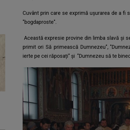
Cuvânt prin care se exprimă ușurarea de a fi sc
"bogdaproste".
Această expresie provine din limba slavă şi se
primit ori Să primească Dumnezeu", "Dumneze
ierte pe cei răposați" şi "Dumnezeu să te bin