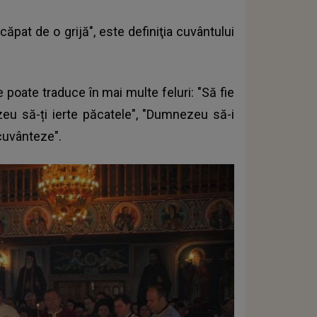
ăpat de o grijă", este definiţia cuvântului
 poate traduce în mai multe feluri: "Să fie
u să-ți ierte păcatele", "Dumnezeu să-i
ecuvânteze".