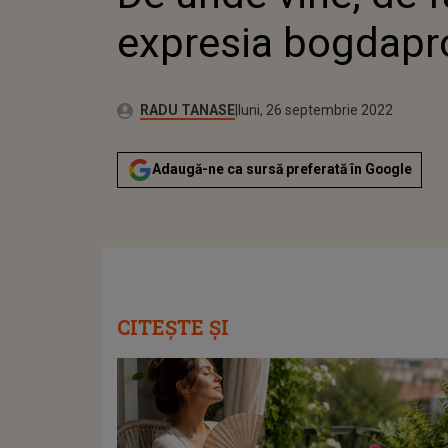
expresia bogdapr
Publicat:
Autor:
duminică, 26 septembrie 2021
Actualizat:
RADU TANASE
luni, 26 septembrie 2022
Adaugă-ne ca sursă preferată în Google
CITEȘTE ȘI