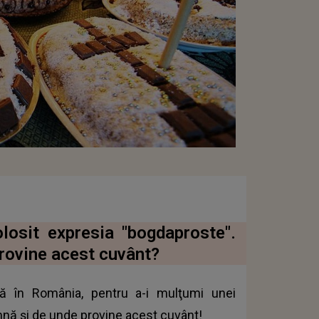
olosit expresia "bogdaproste".
provine acest cuvânt?
tă în România, pentru a-i mulţumi unei
mnă şi de unde provine acest cuvânt!