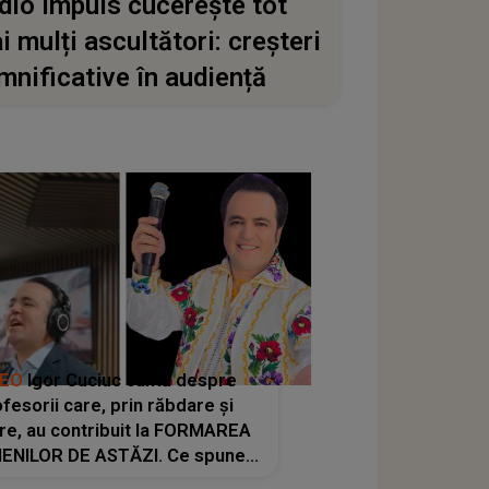
dio Impuls cucerește tot
i mulți ascultători: creșteri
mnificative în audiență
DEO
Igor Cuciuc cântă despre
fesorii care, prin răbdare și
re, au contribuit la FORMAREA
ENILOR DE ASTĂZI. Ce spune
e dascălii care lasă amprente