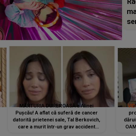
Ra
ma
se
MĂRTURIA DUREROASĂ a Alinei
VI
Pușcău! A aflat că suferă de cancer
pro
datorită prietenei sale, Tal Berkovich,
dărui
care a murit într-un grav accident
OAM
rutier: „Mi-a salvat viața. Dacă nu era
despr