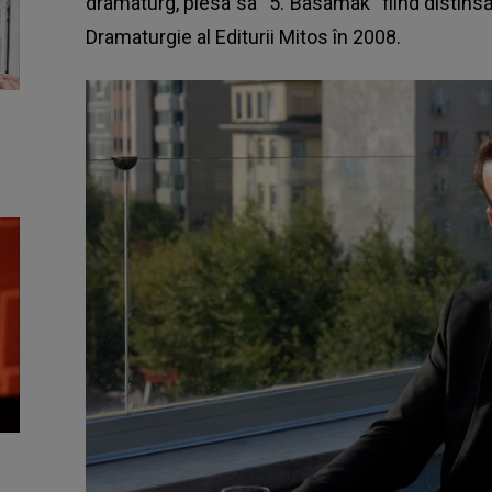
dramaturg, piesa sa "5. Basamak" fiind distin
Dramaturgie al Editurii Mitos în 2008.