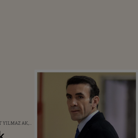
 YILMAZ AK,
CATUL
k,
OR PARS DIN