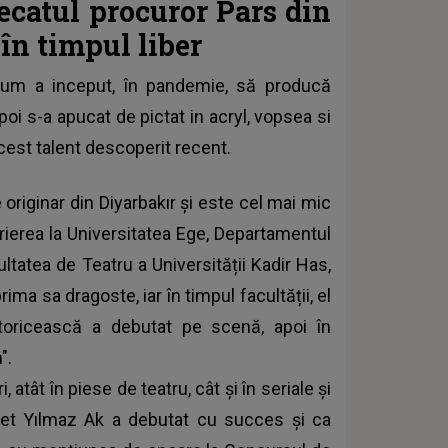
catul procuror Pars din
 în timpul liber
 cum a inceput, în pandemie, să producă
apoi s-a apucat de pictat in acryl, vopsea si
acest talent descoperit recent.
originar din Diyarbakır și este cel mai mic
crierea la Universitatea Ege, Departamentul
ltatea de Teatru a Universității Kadir Has,
ima sa dragoste, iar în timpul facultății, el
ctoricească a debutat pe scenă, apoi în
".
 atât în piese de teatru, cât și în seriale și
met Yılmaz Ak a debutat cu succes și ca