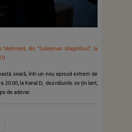
de Mehmed, din ”Suleyman Magnificul", la
l D
ceastă seară, într-un nou episod extrem de
ra 20:00, la
Kanal D
; dezvăluirile se țin lant,
ape de adevar.
e