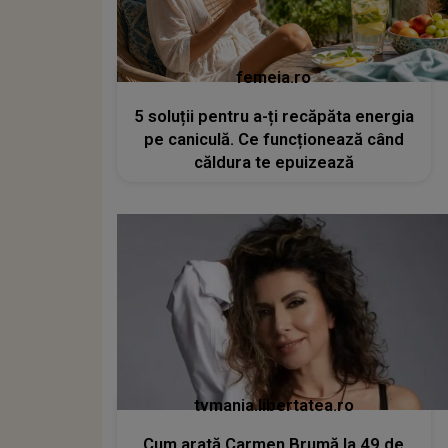
femeia.ro
5 soluții pentru a-ți recăpăta energia
pe caniculă. Ce funcționează când
căldura te epuizează
tvmania.libertatea.ro
Cum arată Carmen Brumă la 49 de