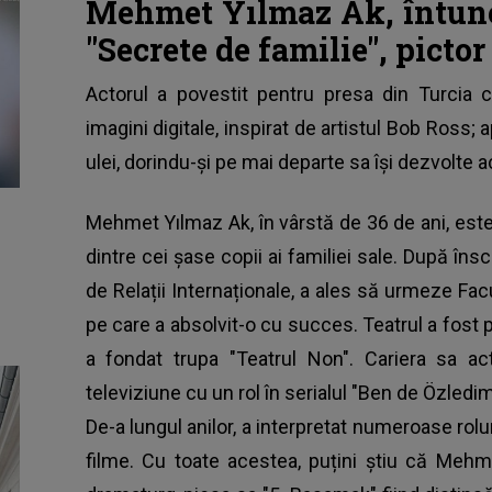
Mehmet Yılmaz Ak, întune
"Secrete de familie", pictor
Actorul a povestit pentru presa din Turcia
imagini digitale, inspirat de artistul Bob Ross; 
ulei, dorindu-și pe mai departe sa își dezvolte 
Mehmet Yılmaz Ak, în vârstă de 36 de ani, este 
dintre cei șase copii ai familiei sale. După îns
de Relații Internaționale, a ales să urmeze Facu
pe care a absolvit-o cu succes. Teatrul a fost pr
a fondat trupa "Teatrul Non". Cariera sa a
televiziune cu un rol în serialul "Ben de Özledim
De-a lungul anilor, a interpretat numeroase roluri,
filme. Cu toate acestea, puțini știu că Meh