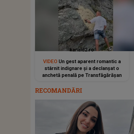
kanald2.ro
VIDEO
Un gest aparent romantic a
stârnit indignare și a declanșat o
anchetă penală pe Transfăgărășan
RECOMANDĂRI