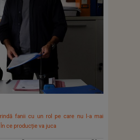
rindă fanii cu un rol pe care nu l-a mai
 În ce producție va juca