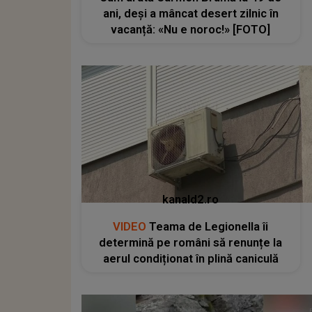
ani, deși a mâncat desert zilnic în
vacanță: «Nu e noroc!» [FOTO]
kanald2.ro
VIDEO
Teama de Legionella îi
determină pe români să renunțe la
aerul condiționat în plină caniculă