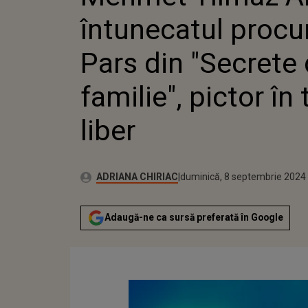
"SECRET
întunecatul procu
PICTOR 
LIBER
Pars din "Secrete
familie", pictor în
liber
Publicat:
Autor:
vineri, 8 septembrie 2023
Actualizat:
ADRIANA CHIRIAC
duminică, 8 septembrie 2024
Adaugă-ne ca sursă preferată în Google