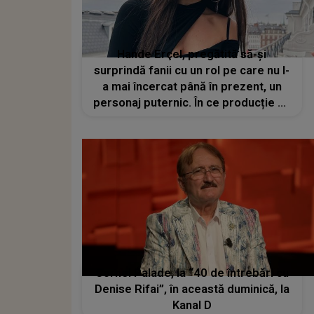
Hande Erçel, pregătită să-și
surprindă fanii cu un rol pe care nu l-
a mai încercat până în prezent, un
personaj puternic. În ce producție va
juca
Cornel Palade, la “40 de întrebări cu
Denise Rifai”, în această duminică, la
Kanal D