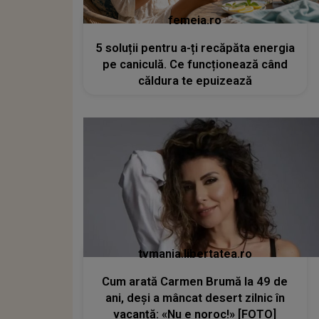
femeia.ro
5 soluții pentru a-ți recăpăta energia
pe caniculă. Ce funcționează când
căldura te epuizează
tvmania.libertatea.ro
Cum arată Carmen Brumă la 49 de
ani, deși a mâncat desert zilnic în
vacanță: «Nu e noroc!» [FOTO]