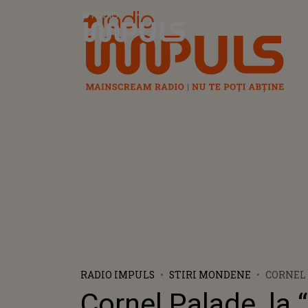
Radio Impuls
RADIO IMPULS
STIRI MONDENE
CORNEL 
DE ÎNTR
Cornel Palade, la 
DENISE R