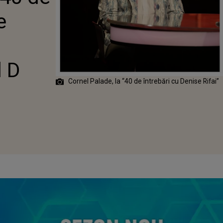
 DUMINICĂ, LA
e
D
l D
Cornel Palade, la “40 de întrebări cu Denise Rifai”