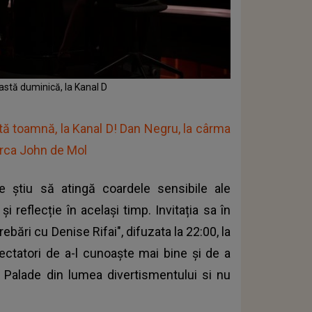
eastă duminică, la Kanal D
stă toamnă, la Kanal D! Dan Negru, la cârma
arca John de Mol
e știu să atingă coardele sensibile ale
 reflecție în același timp. Invitația sa în
rebări cu Denise Rifai
", difuzata la 22:00, la
ectatori de a-l cunoaște mai bine și de a
l Palade din lumea divertismentului si nu