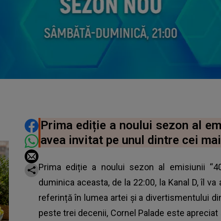
DISTRIBUIE ARTICOLUL
Prima ediție a noului sezon al emis
avea invitat pe unul dintre cei mai i
Prima ediție a noului sezon al emisiunii “40
duminica aceasta, de la 22:00, la Kanal D, îl v
referință în lumea artei și a divertismentului 
peste trei decenii, Cornel Palade este apreciat ș