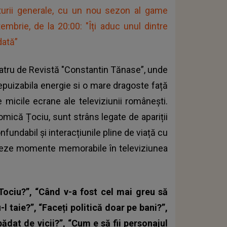
turii generale, cu un nou sezon al game
mbrie, de la 20:00: "Îți aduc unul dintre
dată”
Teatru de Revistă "Constantin Tănase”, unde
nepuizabila energie si o mare dragoste față
 micile ecrane ale televiziunii românești.
mică Țociu, sunt strâns legate de apariții
undabil și interacțiunile pline de viață cu
 creeze momente memorabile în televiziunea
Tociu?”, “Când v-a fost cel mai greu să
l taie?”, “Faceți politică doar pe bani?”,
epădat de vicii?”, “Cum e să fii personajul