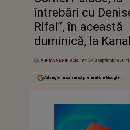
ACEASTĂ
întrebări cu Denis
KANAL 
Rifai”, în această
duminică, la Kana
Publicat:
Autor:
vineri, 8 septembrie 2023
Actualizat:
ADRIANA CHIRIAC
duminică, 8 septembrie 2024
Adaugă-ne ca sursă preferată în Google