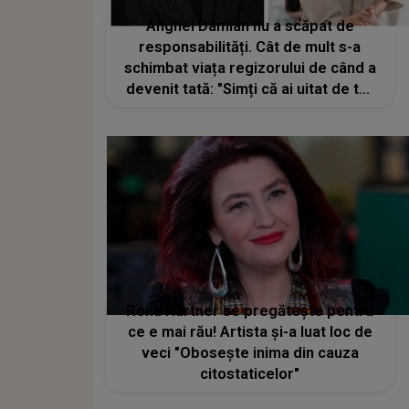
Anghel Damian nu a scăpat de
responsabilități. Cât de mult s-a
schimbat viața regizorului de când a
devenit tată: "Simți că ai uitat de tot
greul și a meritat tot efortul"
Rona Hartner se pregătește pentru
ce e mai rău! Artista și-a luat loc de
veci "Obosește inima din cauza
citostaticelor"