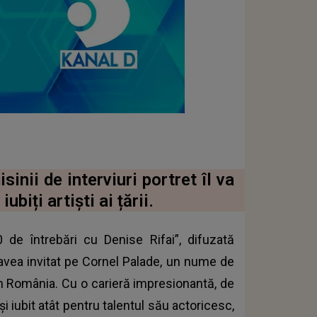
inii de interviuri portret îl va
ubiți artiști ai țării.
 de întrebări cu Denise Rifai”, difuzată
a avea invitat pe Cornel Palade, un nume de
din România. Cu o carieră impresionantă, de
i iubit atât pentru talentul său actoricesc,