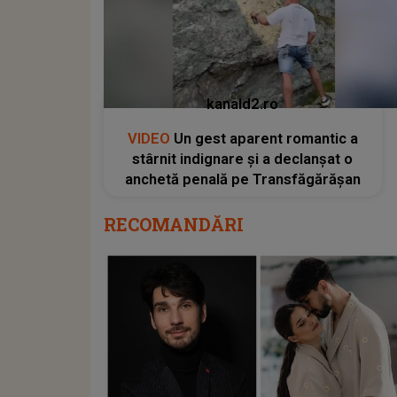
kanald2.ro
VIDEO
Un gest aparent romantic a
stârnit indignare și a declanșat o
anchetă penală pe Transfăgărășan
RECOMANDĂRI