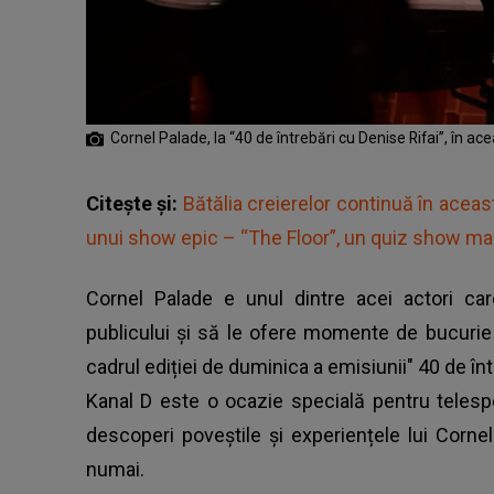
Cornel Palade, la “40 de întrebări cu Denise Rifai”, în ac
Citește și:
Bătălia creierelor continuă în acea
unui show epic – “The Floor”, un quiz show m
Cornel Palade e unul dintre acei actori car
publicului și să le ofere momente de bucurie și
cadrul ediției de duminica a emisiunii"
40 de înt
Kanal D este o ocazie specială pentru telesp
descoperi poveștile și experiențele lui Corne
numai.