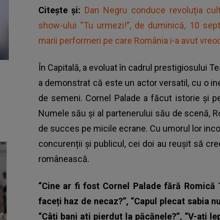
Citește și:
Dan Negru conduce revoluția cul
show-ului “Tu urmezi!”, de duminică, 10 septe
marii performeri pe care România i-a avut vreo
În Capitală, a evoluat în cadrul prestigiosului 
a demonstrat că este un actor versatil, cu o i
de semeni. Cornel Palade a făcut istorie și pe
Numele său și al partenerului său de scenă, Ro
de succes pe micile ecrane. Cu umorul lor inconf
concurenții și publicul, cei doi au reușit să
românească.
“Cine ar fi fost Cornel Palade fără Romică 
faceți haz de necaz?”, “Capul plecat sabia nu-
“Câți bani ati pierdut la păcănele?”, “V-ați l