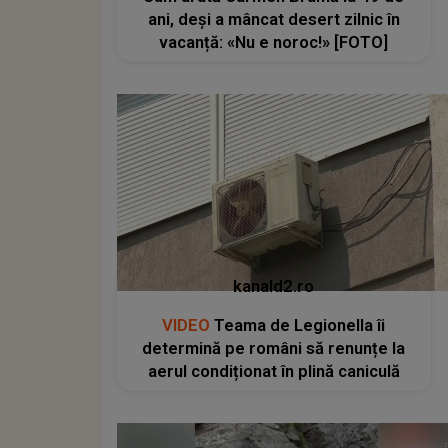
ani, deși a mâncat desert zilnic în
vacanță: «Nu e noroc!» [FOTO]
kanald2.ro
VIDEO
Teama de Legionella îi
determină pe români să renunțe la
aerul condiționat în plină caniculă