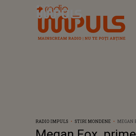
Radio Impuls
RADIO IMPULS
STIRI MONDENE
MEGAN 
IMAGINI
Megan Fox, prime
DE GRAV