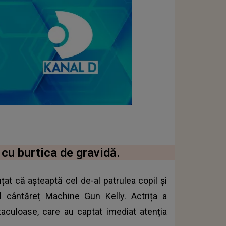
cu burtica de gravidă.
at că așteaptă cel de-al patrulea copil și
l cântăreț Machine Gun Kelly. Actrița a
taculoase, care au captat imediat atenția