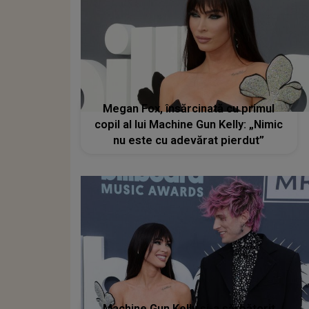
Megan Fox, însărcinată cu primul
copil al lui Machine Gun Kelly: „Nimic
nu este cu adevărat pierdut”
Machine Gun Kelly și-a sărbătorit