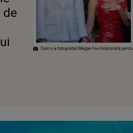
FIAT IUBITA
a de
K
ui
Cum s-a fotografiat Megan Fox însărcinată pentru 