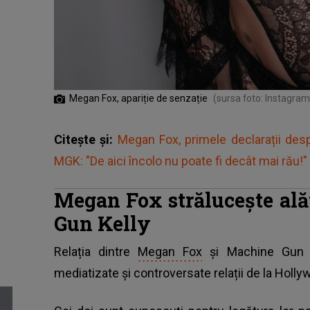
Megan Fox, apariție de senzație
(sursa foto: Instagram
Citește și:
Megan Fox, primele declarații des
MGK: "De aici încolo nu poate fi decât mai rău!"
Megan Fox strălucește ală
Gun Kelly
Relația dintre
Megan Fox
și Machine Gun K
mediatizate și controversate relații de la Holly