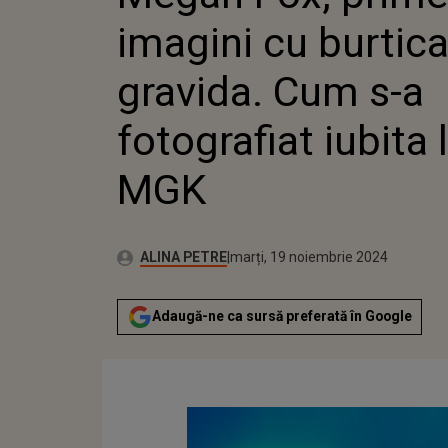
FOTOGRA
imagini cu burtic
LUI MG
gravida. Cum s-a
fotografiat iubita l
MGK
Publicat:
Autor:
marți, 19 noiembrie 2024
Actualizat:
ALINA PETRE
marți, 19 noiembrie 2024
Adaugă-ne ca sursă preferată în Google