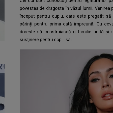
Cei doi sunt cunoscuți pentru legătura lor pas
povestea de dragoste în văzul lumii. Venirea 
început pentru cuplu, care este pregătit să 
părinți pentru prima dată împreună. Cu cev
dorește să construiască o familie unită și
susținere pentru copiii săi.