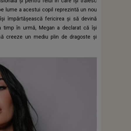
ională și pentru felul în care își trăiesc
pe lume a acestui copil reprezintă un nou
își împărtășească fericirea și să devină
a timp în urmă, Megan a declarat că își
 să creeze un mediu plin de dragoste și