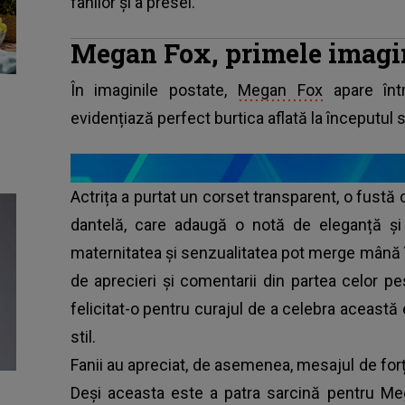
fanilor și a presei.
Megan Fox, primele imagin
În imaginile postate,
Megan Fox
apare într
evidențiază perfect burtica aflată la începutul sa
Actrița a purtat un corset transparent, o fustă 
dantelă, care adaugă o notă de eleganță și
maternitatea și senzualitatea pot merge mână 
de aprecieri și comentarii din partea celor p
felicitat-o pentru curajul de a celebra această 
stil.
Fanii au apreciat, de asemenea, mesajul de forță
Deși aceasta este a patra sarcină pentru Me