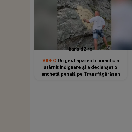
kanald2.ro
VIDEO
Un gest aparent romantic a
stârnit indignare și a declanșat o
anchetă penală pe Transfăgărășan