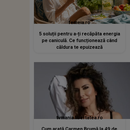
femeia.ro
5 soluții pentru a-ți recăpăta energia
pe caniculă. Ce funcționează când
căldura te epuizează
tvmania.libertatea.ro
Cum arată Carmen Brumă la 49 de