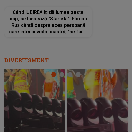
DIVERTISMENT
HOROSCOP 11 august 2026. Marte intră în Rac și
aduce tensiuni uriașe pentru o zodie! Conflictele
t
izbucnesc din senin în jurul ei, iar o situație dificilă
scapă de sub control