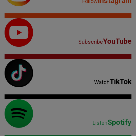
TikTok
Watch
Spotify
Listen
Parteneri: