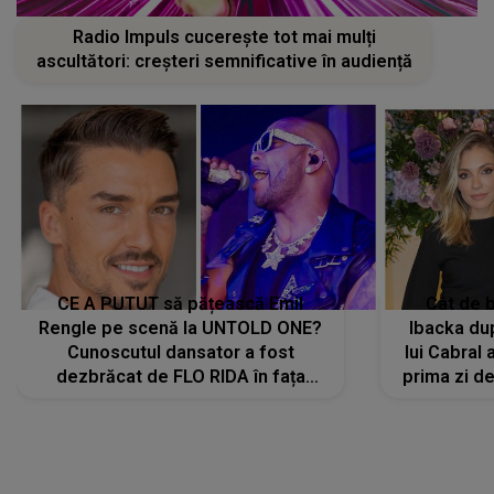
CE A PUTUT să pățească Emil
Cât de b
Rengle pe scenă la UNTOLD ONE?
Ibacka dup
Cunoscutul dansator a fost
lui Cabral a
dezbrăcat de FLO RIDA în fața
prima zi d
tuturor: „Mi-a dat hainele lui. Ce s-a
strălu
întâmplat mai exact...”
încre
LANSĂRI MUZICALE