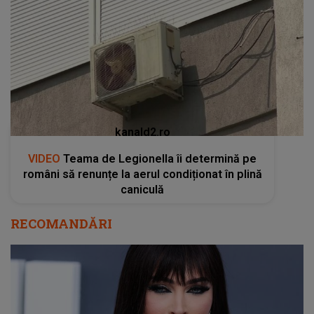
kanald2.ro
VIDEO
Teama de Legionella îi determină pe
români să renunțe la aerul condiționat în plină
caniculă
RECOMANDĂRI
Megan Fox, primele declarații despre Sophie
Lloyd, presupusa amantă a lui MGK: "De aici
încolo nu poate fi decât mai rău!"