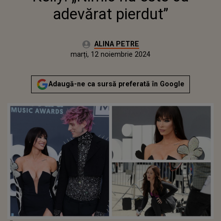
adevărat pierdut”
Autor:
ALINA PETRE
Publicat:
marți, 12 noiembrie 2024
Actualizat:
marți, 12 noiembrie 2024
Adaugă-ne ca sursă preferată în Google