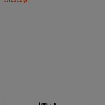
femeia.ro
5 soluții pentru a-ți recăpăta energia pe
caniculă. Ce funcționează când căldura te
epuizează