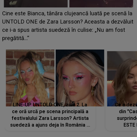
LINE-UP UNTOLD ONE, ziua 2. La
Ce a dezv
ce oră urcă pe scena principală a
din "Cas
festivalului Zara Larsson? Artista
surprind
suedeză a ajuns deja în România și
ESTE 
s-a filmat din camera de hotel
Alexandr
faptului 
IMED