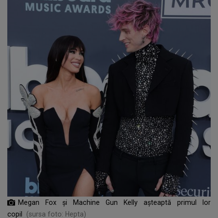
Megan Fox și Machine Gun Kelly așteaptă primul lor
copil
(sursa foto: Hepta)