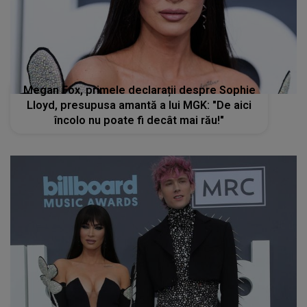
Cum s-a răzbunat Megan Fox pe Machine
Gun Kelly când a aflat că ar fi înșelat-o. Actrița
l-ar fi prins cu câteva mesaje în telefon