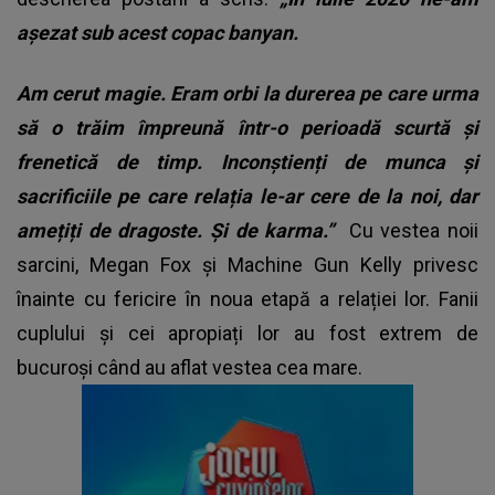
așezat sub acest copac banyan.
Am cerut magie. Eram orbi la durerea pe care urma
să o trăim împreună într-o perioadă scurtă și
frenetică de timp. Inconștienți de munca și
sacrificiile pe care relația le-ar cere de la noi, dar
amețiți de dragoste. Și de karma.”
Cu vestea noii
sarcini, Megan Fox și Machine Gun Kelly privesc
înainte cu fericire în noua etapă a relației lor. Fanii
cuplului și cei apropiați lor au fost extrem de
bucuroși când au aflat vestea cea mare.