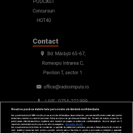
Romexpo Intrarea C,
Pavilion T, sector 1
office@radioimpuls.ro
LIVE : 0754-222.999
WhatsApp: 0754-222.999
© 2019-2026 DOGAN MEDIA INTERNATIONAL SA, Toate
Nouă ne pasă ca datele tale personale să rămână confidențiale
drepturile rezervate.
Noi și partenerii noștri
589
stocăm și/sau accesăm informații pe dispozitivul dvs., precum identificatorii cookie unici pentru
prelucrarea datelor cu caracter personal. Puteți accepta sau gestiona preferințele dvs. făcând clic mai jos, respectiv vă
puteți opune utilizării unui interes legitim în orice moment pe pagina cu politica de confidențialitate. Aceste alegeri vor fi
raportate partenerilor noștri și nu vă vor afecta navigarea.
Mai multe detalii
Noi si partenerii nostri (retelele de socializare si agentiile de publicitate partenere, precum si furnizorii nostri de servicii de
date analitice) prelucram date pentru a permite website-ului sa functioneze, pentru a personaliza continutul si anunturile