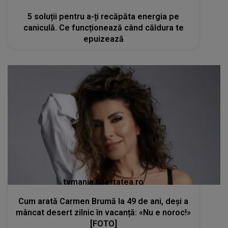
tvmania.libertatea.ro
Cum arată Carmen Brumă la 49 de ani, deși a
mâncat desert zilnic în vacanță: «Nu e noroc!»
[FOTO]