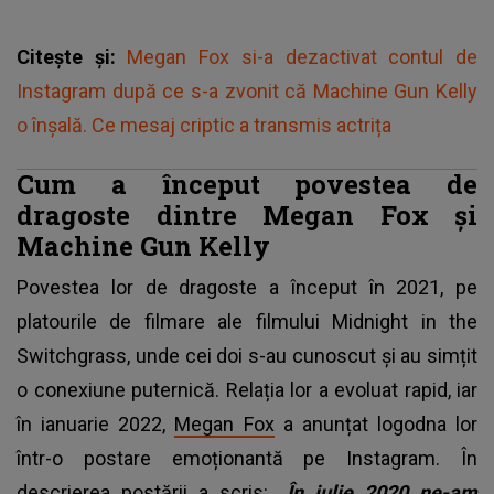
Citește și:
Megan Fox si-a dezactivat contul de
Instagram după ce s-a zvonit că Machine Gun Kelly
o înșală. Ce mesaj criptic a transmis actrița
Cum a început povestea de
dragoste dintre Megan Fox și
Machine Gun Kelly
Povestea lor de dragoste a început în 2021, pe
platourile de filmare ale filmului Midnight in the
Switchgrass, unde cei doi s-au cunoscut și au simțit
o conexiune puternică. Relația lor a evoluat rapid, iar
în ianuarie 2022,
Megan Fox
a anunțat logodna lor
într-o postare emoționantă pe Instagram. În
descrierea postării a scris:
„În iulie 2020 ne-am