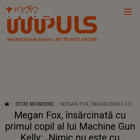
Radio Impuls
STIRI MONDENE
MEGAN FOX, ÎNSĂRCINATĂ CU
PRIMUL COPIL AL LUI
Megan Fox, însărcinată cu
MACHINE GUN KELLY: „NIMIC
NU ESTE CU ADEVĂRAT
primul copil al lui Machine Gun
PIERDUT”
Kelly: „Nimic nu este cu