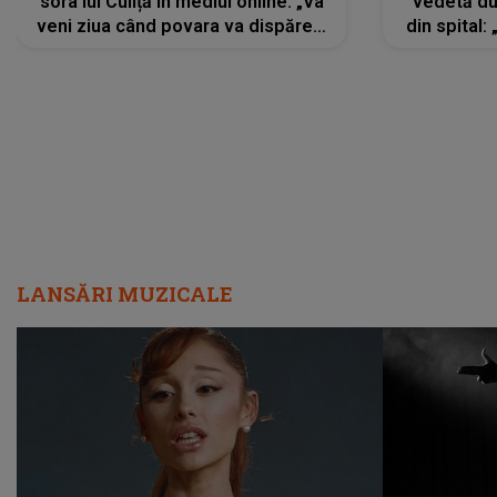
sora lui Culiță în mediul online: „Va
vedetă du
veni ziua când povara va dispărea,
din spital:
iar lacrimile...”
LANSĂRI MUZICALE