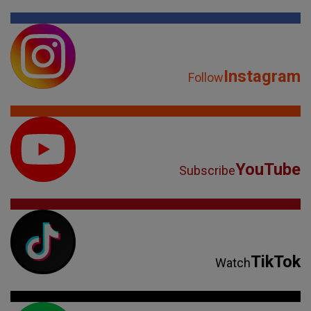
Instagram
Follow
YouTube
Subscribe
TikTok
Watch