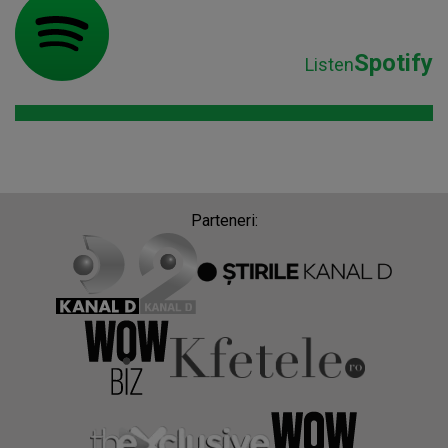
Spotify
Listen
Parteneri: