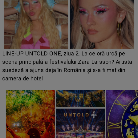
Ce a dezvăluit noua concurentă din "Casa Iubirii" l-a
luat prin surprindere pe Emanuel. CINE ESTE
BĂIATUL VIZAT de Alexandra?! Aflându-se în fața
faptului împlinit, A RECUNOSCUT IMEDIAT: "Am
avut..."