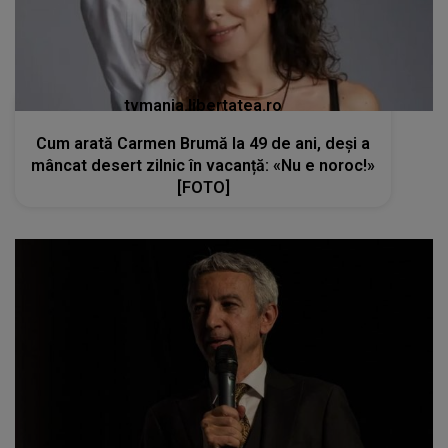
tvmania.libertatea.ro
Cum arată Carmen Brumă la 49 de ani, deși a
mâncat desert zilnic în vacanță: «Nu e noroc!»
[FOTO]