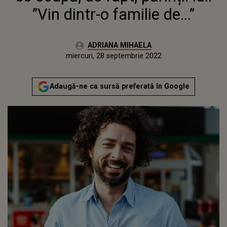
”Vin dintr-o familie de...”
Autor:
ADRIANA MIHAELA
Publicat:
marți, 28 septembrie 2021
Actualizat:
miercuri, 28 septembrie 2022
Adaugă-ne ca sursă preferată în Google