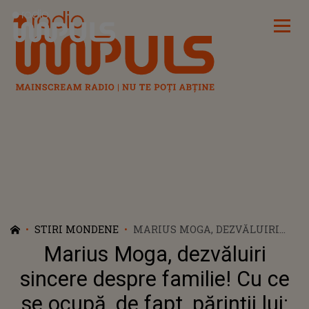
Radio Impuls
STIRI MONDENE
MARIUS MOGA, DEZVĂLUIRI
SINCERE DESPRE FAMILIE! CU
Marius Moga, dezvăluiri
CE SE OCUPĂ, DE FAPT, PĂRINȚII
LUI: ”VIN DINTR-O FAMILIE DE...”
sincere despre familie! Cu ce
se ocupă, de fapt, părinții lui: