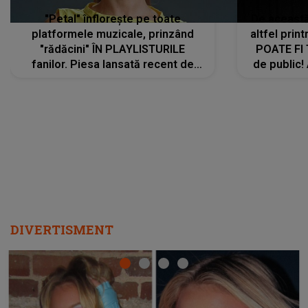
"Petal" înflorește pe toate
De această 
platformele muzicale, prinzând
altfel prin
"rădăcini" ÎN PLAYLISTURILE
POATE FI
fanilor. Piesa lansată recent de
de public!
Ariana Grande îi face pe
a lansat V
ascultători SĂ O ASCULTE PE
REPEAT
DIVERTISMENT