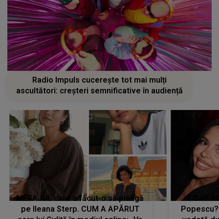
Radio Impuls cucerește tot mai mulți
ascultători: creșteri semnificative în audiență
MESAJUL care a făcut-o să plângă
CE SE Î
pe Ileana Sterp. CUM A APĂRUT
Popescu?