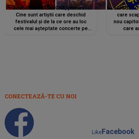
LINE-UP UNTOLD ONE, prima zi.
HOROSCOP 
Cine sunt artiștii care deschid
care scap
festivalul și de la ce ore au loc
nou capitol
cele mai așteptate concerte pe
care a
scena principală?
perioadă 
CONECTEAZĂ-TE CU NOI
Facebook
Like