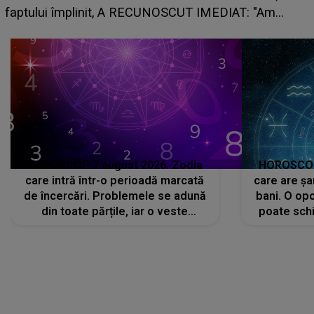
planu
tului împlinit, A RECUNOSCUT IMEDIAT: "Am
.."
HOROSCOP 7 august 2026. Zodia
HOROSCOP 
care intră într-o perioadă marcată
care are șa
de încercări. Problemele se adună
bani. O opo
din toate părțile, iar o veste
poate schi
neașteptată îi dă planurile peste
la
cap