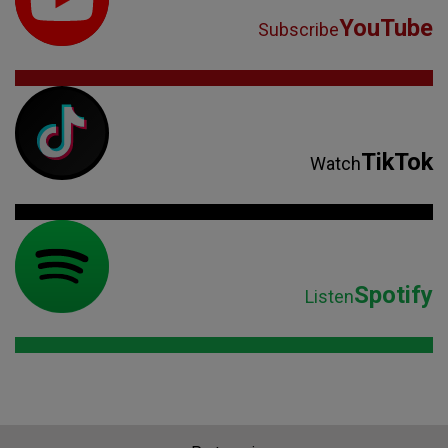
YouTube
Subscribe
TikTok
Watch
Spotify
Listen