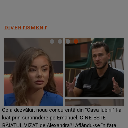
DIVERTISMENT
HOROS
 dezvăluit noua concurentă din "Casa Iubirii" l-a
care r
 prin surprindere pe Emanuel. CINE ESTE
grabă 
TUL VIZAT de Alexandra?! Aflându-se în fața