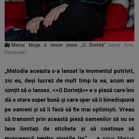
Marius Moga a lansat piesa „O Dorință”
(sursa foto:
Facebook)
„Melodia aceasta s-a lansat la momentul potrivit,
zic eu, deși lucrez de mult timp la ea, acum am
simțit să o lansez. <<O Dorință>> e o piesă care îmi
dă o stare super bună și care sper să îi binedispună
pe oameni și să îi facă să fie mai optimiști. Vreau
să transmit prin această piesă oamenilor să nu se
lase limitați de etichete și să continue să
muncească pentru visurile lor"
,
a
spus
Marius