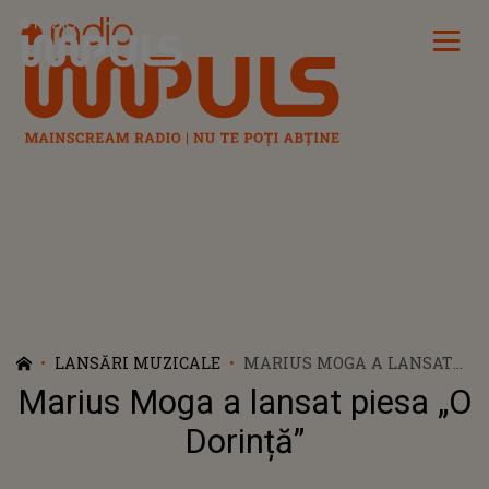
Radio Impuls
LANSĂRI MUZICALE
MARIUS MOGA A LANSAT
PIESA „O DORINȚĂ”
Marius Moga a lansat piesa „O
Dorință”