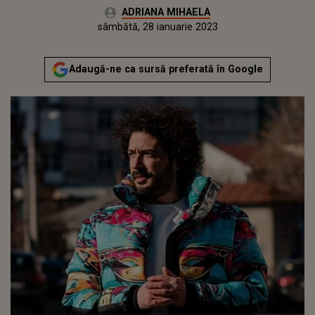
Autor:
ADRIANA MIHAELA
Publicat:
vineri, 28 ianuarie 2022
Actualizat:
sâmbătă, 28 ianuarie 2023
Adaugă-ne ca sursă preferată în Google