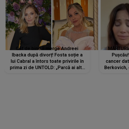
Cât de bine îi merge Andreei
MĂRTURIA
Ibacka după divorț! Fosta soție a
Pușcău!
lui Cabral a întors toate privirile în
cancer dato
prima zi de UNTOLD: „Parcă ai altă
Berkovich, 
strălucire, emani putere,
accident ru
încredere, siguranță...”
Dacă nu 