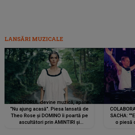
LANSĂRI MUZICALE
Când DORUL devine muzică, apare
Armin 
"Nu ajung acasă". Piesa lansată de
COLABORAR
Theo Rose și DOMINO îi poartă pe
SACHA: ""E
ascultători prin AMINTIRI și
o piesă 
REGĂSIRI, iar drumul emoțiilor
imediat pre