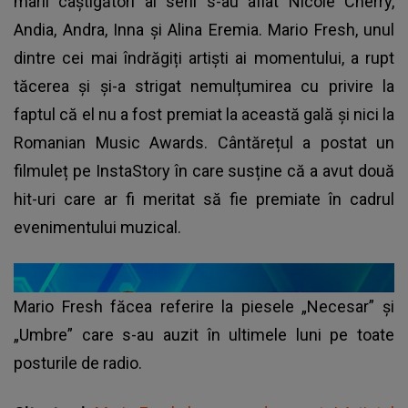
marii câștigători ai serii s-au aflat Nicole Cherry,
Andia, Andra, Inna și Alina Eremia. Mario Fresh, unul
dintre cei mai îndrăgiți artiști ai momentului, a rupt
tăcerea și și-a strigat nemulțumirea cu privire la
faptul că el nu a fost premiat la această gală și nici la
Romanian Music Awards. Cântărețul a postat un
filmuleț pe InstaStory în care susține că a avut două
hit-uri care ar fi meritat să fie premiate în cadrul
evenimentului muzical.
Mario Fresh făcea referire la piesele „Necesar” și
„Umbre” care s-au auzit în ultimele luni pe toate
posturile de radio.