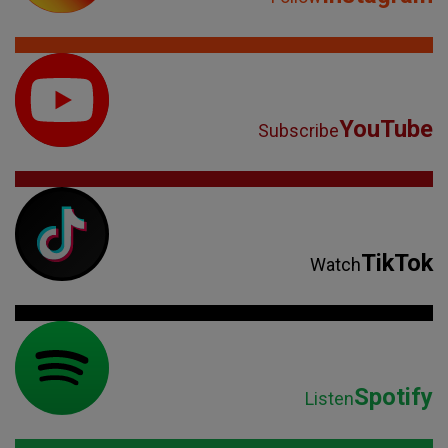
YouTube
Subscribe
TikTok
Watch
Spotify
Listen