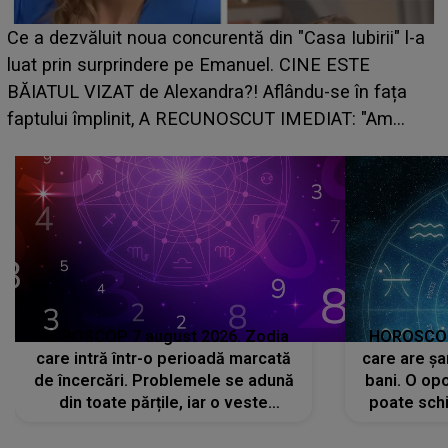
Ce a dezvăluit noua concurentă din "Casa Iubirii" l-a
luat prin surprindere pe Emanuel. CINE ESTE
BĂIATUL VIZAT de Alexandra?! Aflându-se în fața
faptului împlinit, A RECUNOSCUT IMEDIAT: "Am
avut..."
HOROSCOP 7 august 2026. Zodia
HOROSCOP 
care intră într-o perioadă marcată
care are șa
de încercări. Problemele se adună
bani. O opo
din toate părțile, iar o veste
poate schi
neașteptată îi dă planurile peste
la
cap