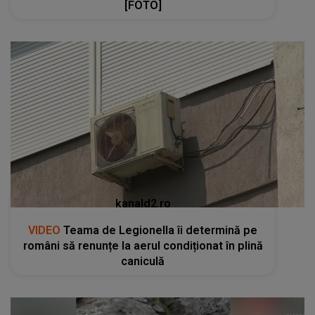
[FOTO]
kanald2.ro
VIDEO
Teama de Legionella îi determină pe
români să renunțe la aerul condiționat în plină
caniculă