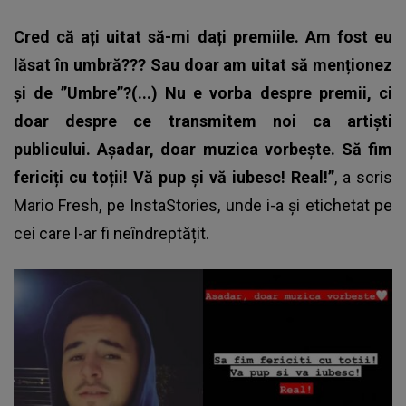
Cred că ați uitat să-mi dați premiile. Am fost eu
lăsat în umbră??? Sau doar am uitat să menționez
și de ”Umbre”?(...) Nu e vorba despre premii, ci
doar despre ce transmitem noi ca artiști
publicului. Așadar, doar muzica vorbește. Să fim
fericiți cu toții! Vă pup și vă iubesc! Real!”
, a scris
Mario Fresh
, pe InstaStories, unde i-a și etichetat pe
cei care l-ar fi neîndreptățit.