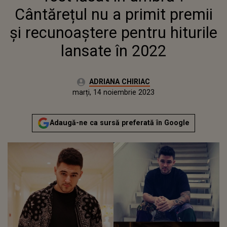
2022
Cântărețul nu a primit premii
și recunoaștere pentru hiturile
lansate în 2022
Autor:
ADRIANA CHIRIAC
Publicat:
luni, 14 noiembrie 2022
Actualizat:
marți, 14 noiembrie 2023
Adaugă-ne ca sursă preferată în Google