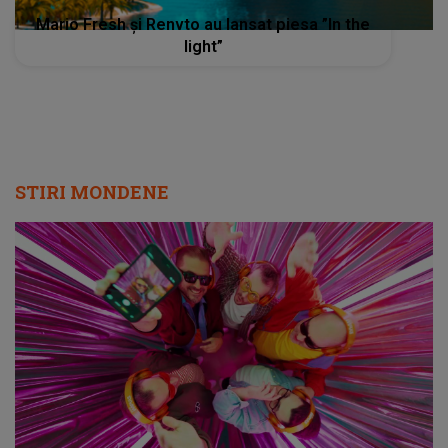
Mario Fresh și Renvto au lansat piesa ”In the
light”
STIRI MONDENE