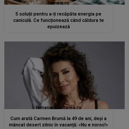
femeia.ro
5 soluții pentru a-ți recăpăta energia pe
caniculă. Ce funcționează când căldura te
epuizează
tvmania.libertatea.ro
Cum arată Carmen Brumă la 49 de ani, deși a
mâncat desert zilnic în vacanță: «Nu e noroc!»