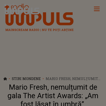
Radio Impuls
STIRI MONDENE
MARIO FRESH, NEMULȚUMIT
DE GALA THE ARTIST AWARDS:
Mario Fresh, nemulțumit de
„AM FOST LĂSAT ÎN UMBRĂ”.
CÂNTĂREȚUL NU A PRIMIT
gala The Artist Awards: „Am
PREMII ȘI RECUNOAȘTERE
fost lăsat în umbră”.
PENTRU HITURILE LANSATE ÎN