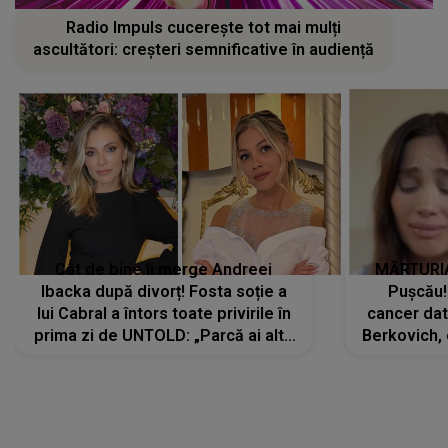
Radio Impuls cucerește tot mai mulți
ascultători: creșteri semnificative în audiență
Cât de bine îi merge Andreei
MĂRTURIA
Ibacka după divorț! Fosta soție a
Pușcău!
lui Cabral a întors toate privirile în
cancer dato
prima zi de UNTOLD: „Parcă ai altă
Berkovich, 
strălucire, emani putere,
accident ru
încredere, siguranță...”
Dacă nu 