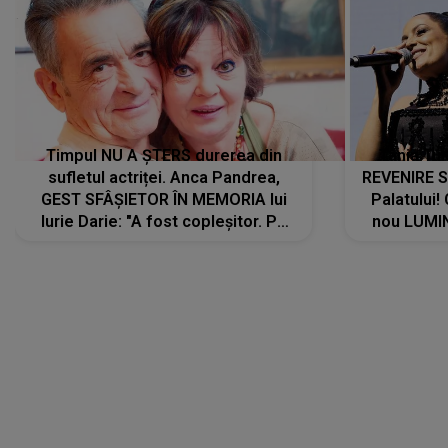
Timpul NU A ȘTERS durerea din
Tania Tu
sufletul actriței. Anca Pandrea,
REVENIRE 
GEST SFÂȘIETOR ÎN MEMORIA lui
Palatului!
Iurie Darie: "A fost copleșitor. Pe
nou LUMI
măsură ce trece timpul parcă..."
pentru a
cântece no
care abia 