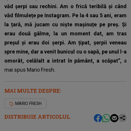
văd șerpi sau rechini. Am o frică teribilă și când
văd filmulețe pe Instagram. Pe la 4 sau 5 ani, eram
la țară, mă jucam cu niște mașinuțe pe preș. Și
erau două gâlme, la un moment dat, am tras
preșul și erau doi șerpi. Am țipat, șerpii veneau
spre mine, dar a venit bunicul cu o sapă, pe unul l-a
omorât, celălalt a intrat în pământ, a scăpat”,
a
mai spus Mario Fresh.
MAI MULTE DESPRE:
MARIO FRESH
DISTRIBUIE ARTICOLUL