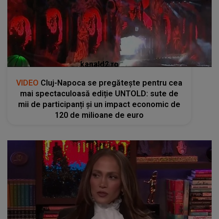
kanald2.ro
VIDEO
Cluj-Napoca se pregătește pentru cea
mai spectaculoasă ediție UNTOLD: sute de
mii de participanți și un impact economic de
120 de milioane de euro