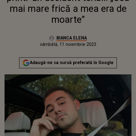
mai mare frică a mea era de
moarte”
Autor:
BIANCA ELENA
Publicat:
vineri, 11 noiembrie 2022
Actualizat:
sâmbătă, 11 noiembrie 2023
Adaugă-ne ca sursă preferată în Google