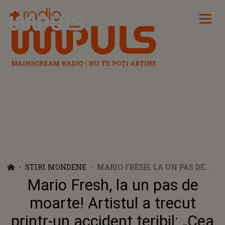
Radio Impuls
STIRI MONDENE
MARIO FRESH, LA UN PAS DE
MOARTE! ARTISTUL A TRECUT
Mario Fresh, la un pas de
PRINTR-UN ACCIDENT TERIBIL:
„CEA MAI MARE FRICĂ A MEA
moarte! Artistul a trecut
ERA DE MOARTE”
printr-un accident teribil: „Cea