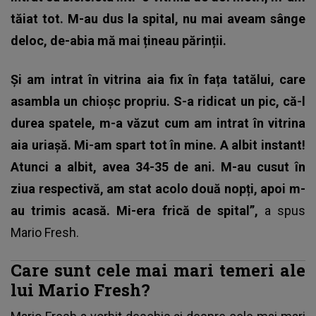
tăiat tot. M-au dus la spital, nu mai aveam sânge
deloc, de-abia mă mai țineau părinții.
Și am intrat în vitrina aia fix în fața tatălui, care
asambla un chioșc propriu. S-a ridicat un pic, că-l
durea spatele, m-a văzut cum am intrat în vitrina
aia uriașă. Mi-am spart tot în mine. A albit instant!
Atunci a albit, avea 34-35 de ani. M-au cusut în
ziua respectivă, am stat acolo două nopți, apoi m-
au trimis acasă. Mi-era frică de spital”,
a spus
Mario Fresh.
Care sunt cele mai mari temeri ale
lui Mario Fresh?