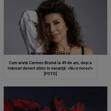
tvmania.libertatea.ro
Cum arată Carmen Brumă la 49 de ani, deși a
mâncat desert zilnic în vacanță: «Nu e noroc!»
[FOTO]