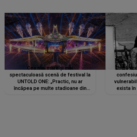
Cea mai mare și mai
Charli xc
spectaculoasă scenă de festival la
confesiu
UNTOLD ONE: „Practic, nu ar
vulnerabil
încăpea pe multe stadioane din
exista în
lume”. Evenimentul începe joi, 6
august 2026