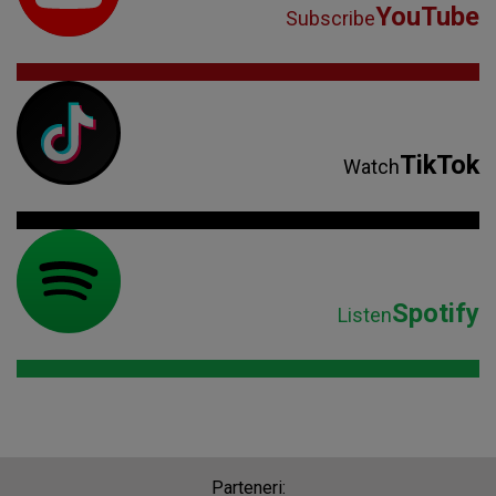
YouTube
Subscribe
TikTok
Watch
Spotify
Listen
Parteneri: