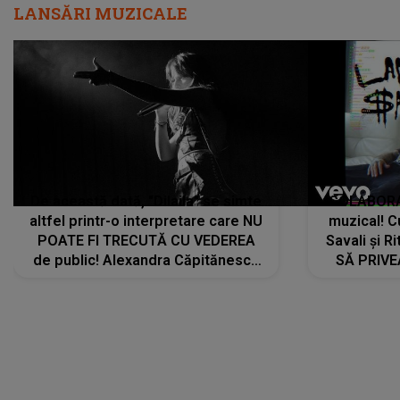
LANSĂRI MUZICALE
De această dată, "Dilaila" se simte
COLABORAR
altfel printr-o interpretare care NU
muzical! C
POATE FI TRECUTĂ CU VEDEREA
Savali și Ri
de public! Alexandra Căpitănescu
SĂ PRIV
a lansat VERSIUNEA LIVE a piesei