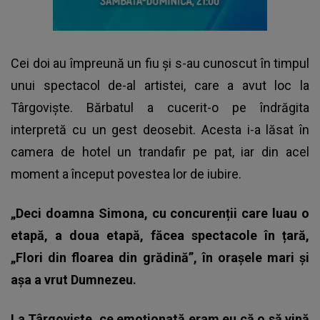
Cei doi au împreună un fiu și s-au cunoscut în timpul
unui spectacol de-al artistei, care a avut loc la
Târgoviște. Bărbatul a cucerit-o pe îndrăgita
interpretă cu un gest deosebit. Acesta i-a lăsat în
camera de hotel un trandafir pe pat, iar din acel
moment a început povestea lor de iubire.
„Deci doamna Simona, cu concurenții care luau o
etapă, a doua etapă, făcea spectacole în țară,
„Flori din floarea din grădină”, în orașele mari și
așa a vrut Dumnezeu.
La Târgoviște, ce emoționată eram eu că o să vină