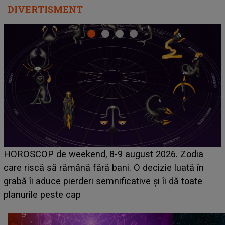
DIVERTISMENT
Emanuel a ținut ACEST DETALIU ASCUNS până
acum! În fața Alexandrei, concurentul din Casa Iubirii
face o MĂRTURISIRE NEAȘTEPTATĂ despre mama
sa: "I-am spus și ei în față, eu nu te iubesc pentru
că..."