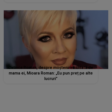
Catinca Roman, despre moștenirea lăsată de
mama ei, Mioara Roman: „Eu pun preț pe alte
lucruri”