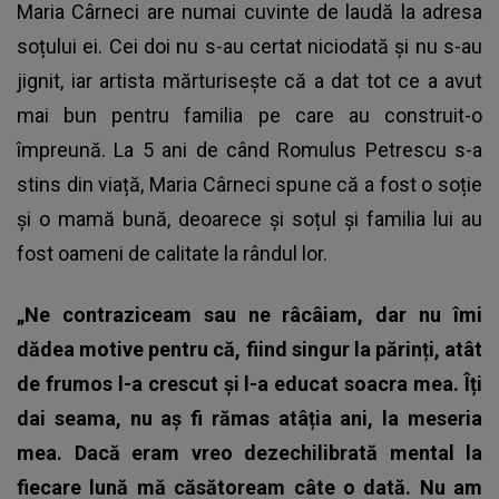
Maria Cârneci are numai cuvinte de laudă la adresa
soțului ei. Cei doi nu s-au certat niciodată și nu s-au
jignit, iar artista mărturisește că a dat tot ce a avut
mai bun pentru familia pe care au construit-o
împreună. La 5 ani de când Romulus Petrescu s-a
stins din viață, Maria Cârneci spune că a fost o soție
și o mamă bună, deoarece și soțul și familia lui au
fost oameni de calitate la rândul lor.
„Ne contraziceam sau ne râcâiam, dar nu îmi
dădea motive pentru că, fiind singur la părinți, atât
de frumos l-a crescut și l-a educat soacra mea. Îți
dai seama, nu aș fi rămas atâția ani, la meseria
mea. Dacă eram vreo dezechilibrată mental la
fiecare lună mă căsătoream câte o dată. Nu am