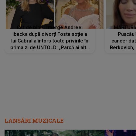
Cât de bine îi merge Andreei
MĂRTURIA
Ibacka după divorț! Fosta soție a
Pușcău!
lui Cabral a întors toate privirile în
cancer dato
prima zi de UNTOLD: „Parcă ai altă
Berkovich, 
strălucire, emani putere,
accident ru
încredere, siguranță...”
Dacă nu 
LANSĂRI MUZICALE