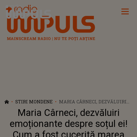
Radio Impuls
STIRI MONDENE
MARIA CÂRNECI, DEZVĂLUIRI
EMOȚIONANTE DESPRE SOȚUL
Maria Cârneci, dezvăluiri
EI! CUM A FOST CUCERITĂ
MAREA DOAMNĂ A MUZICII
emoționante despre soțul ei!
ROMÂNEȘTI?
Cum a fost cucerită marea