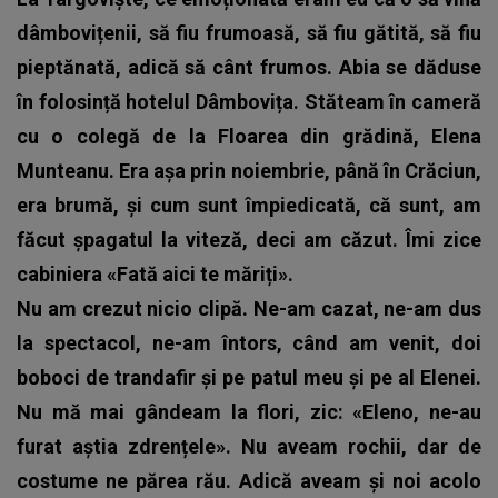
dâmbovițenii, să fiu frumoasă, să fiu gătită, să fiu
pieptănată, adică să cânt frumos. Abia se dăduse
în folosință hotelul Dâmbovița. Stăteam în cameră
cu o colegă de la Floarea din grădină, Elena
Munteanu. Era așa prin noiembrie, până în Crăciun,
era brumă, și cum sunt împiedicată, că sunt, am
făcut șpagatul la viteză, deci am căzut. Îmi zice
cabiniera «Fată aici te măriți».
Nu am crezut nicio clipă. Ne-am cazat, ne-am dus
la spectacol, ne-am întors, când am venit, doi
boboci de trandafir și pe patul meu și pe al Elenei.
Nu mă mai gândeam la flori, zic: «Eleno, ne-au
furat aștia zdrențele». Nu aveam rochii, dar de
costume ne părea rău. Adică aveam și noi acolo