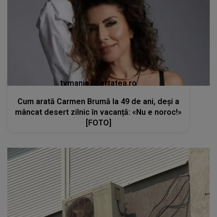
tvmania.libertatea.ro
Cum arată Carmen Brumă la 49 de ani, deși a
mâncat desert zilnic în vacanță: «Nu e noroc!»
[FOTO]