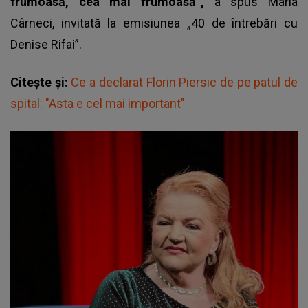
frumoasă, cea mai frumoasă”,
a spus Maria
Cârneci, invitată la emisiunea „40 de întrebări cu
Denise Rifai”.
Citește și:
Ce a declarat Florin Piersic de pe patul de
spital: "Asta e cel mai important"