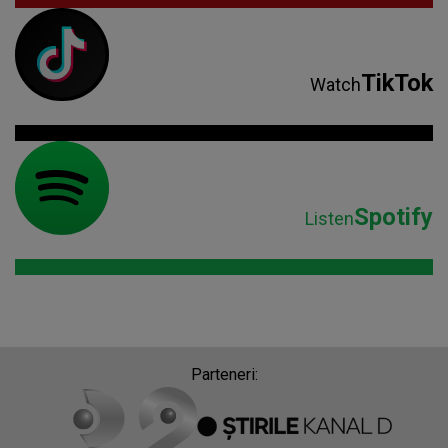
TikTok
Watch
Spotify
Listen
Parteneri: