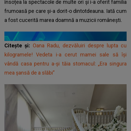
însoțea la spectacole de multe ori și i-a oferit familia
frumoasă pe care și-a dorit-o dintotdeauna. Iată cum
a fost cucerită marea doamnă a muzicii românești.
Citește și:
Oana Radu, dezvăluiri despre lupta cu
kilogramele! Vedeta i-a cerut mamei sale să își
vândă casa pentru a-și tăia stomacul: „Era singura
mea șansă de a slăbi”