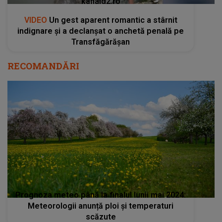
kanald2.ro
VIDEO
Un gest aparent romantic a stârnit
indignare și a declanșat o anchetă penală pe
Transfăgărășan
RECOMANDĂRI
Prognoza meteo până la finalul lunii mai 2024:
Meteorologii anunță ploi și temperaturi
scăzute