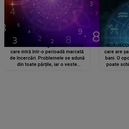
HOROSCOP 7 august 2026. Zodia
HOROSCOP 
care intră într-o perioadă marcată
care are șa
de încercări. Problemele se adună
bani. O opo
din toate părțile, iar o veste
poate schi
neașteptată îi dă planurile peste
la
cap