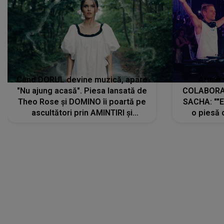
Când DORUL devine muzică, apare
Armin 
"Nu ajung acasă". Piesa lansată de
COLABORAR
Theo Rose și DOMINO îi poartă pe
SACHA: ""E
ascultători prin AMINTIRI și
o piesă 
REGĂSIRI, iar drumul emoțiilor
imediat pre
trece prin sufletul publicului:
cu mine șt
"Pentru toți cei care au plecat
păstrăm do
departe ca să le fie mai bine"