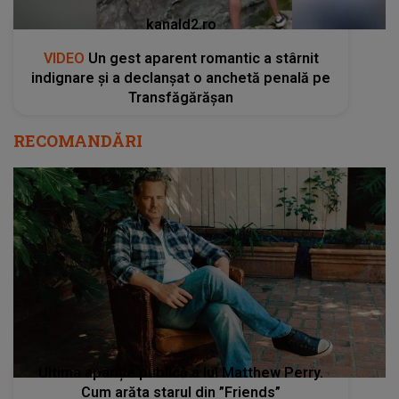
kanald2.ro
VIDEO
Un gest aparent romantic a stârnit
indignare și a declanșat o anchetă penală pe
Transfăgărășan
RECOMANDĂRI
Ultima apariție publică a lui Matthew Perry.
Cum arăta starul din ”Friends”