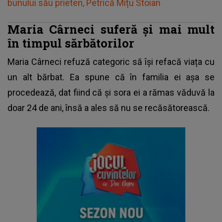
bunului său prieten, Petrică Mîțu Stoian
Maria Cârneci suferă și mai mult
în timpul sărbătorilor
Maria Cârneci refuză categoric să își refacă viața cu
un alt bărbat. Ea spune că în familia ei așa se
procedează, dat fiind că și sora ei a rămas văduvă la
doar 24 de ani, însă a ales să nu se recăsătorească.