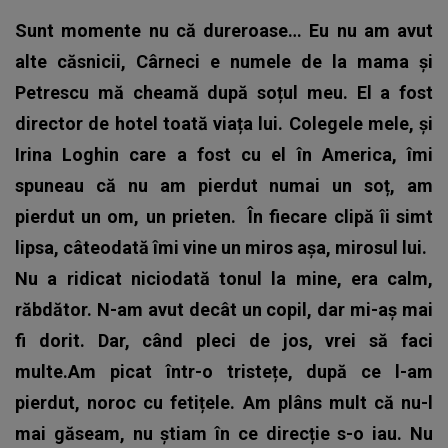
Sunt momente nu că dureroase…
Eu nu am avut
alte căsnicii, Cârneci e numele de la mama și
Petrescu mă cheamă după soțul meu. El a fost
director de hotel toată viața lui. Colegele mele, și
Irina Loghin care a fost cu el în America, îmi
spuneau că nu am pierdut numai un soț, am
pierdut un om, un prieten.
În fiecare clipă îi simt
lipsa, câteodată îmi vine un miros așa, mirosul lui.
Nu a ridicat niciodată tonul la mine, era calm,
răbdător. N-am avut decât un copil, dar mi-aș mai
fi dorit. Dar, când pleci de jos, vrei să faci
multe.Am picat într-o tristețe, după ce l-am
pierdut, noroc cu fetițele. Am plâns mult că nu-l
mai găseam, nu știam în ce direcție s-o iau. Nu