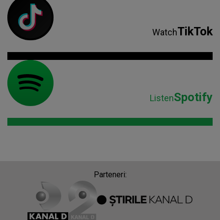
TikTok
Watch
Spotify
Listen
Parteneri: