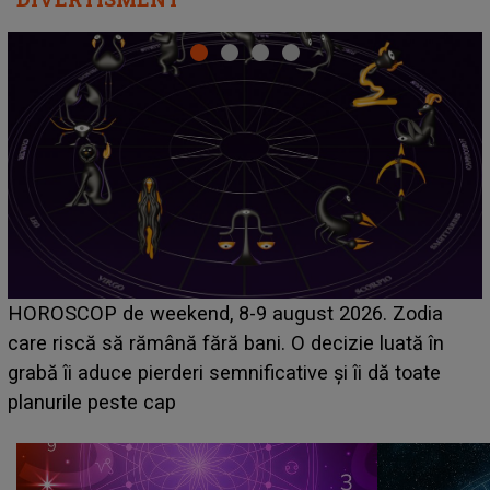
Emanuel a ținut ACEST DETALIU ASCUNS până
acum! În fața Alexandrei, concurentul din Casa Iubirii
face o MĂRTURISIRE NEAȘTEPTATĂ despre mama
sa: "I-am spus și ei în față, eu nu te iubesc pentru
că..."