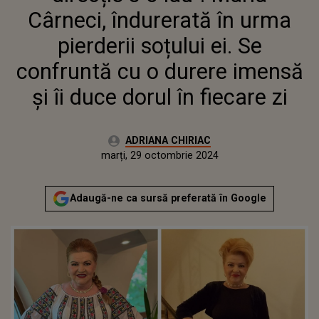
IMENSĂ ȘI ÎI DUCE DORUL ÎN
Cârneci, îndurerată în urma
FIECARE ZI
pierderii soțului ei. Se
confruntă cu o durere imensă
și îi duce dorul în fiecare zi
Autor:
ADRIANA CHIRIAC
Publicat:
duminică, 29 octombrie 2023
Actualizat:
marți, 29 octombrie 2024
Adaugă-ne ca sursă preferată în Google