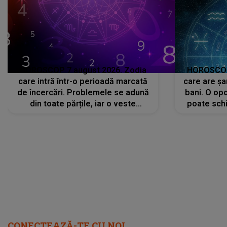
HOROSCOP 7 august 2026. Zodia
HOROSCOP 
care intră într-o perioadă marcată
care are șa
de încercări. Problemele se adună
bani. O opo
din toate părțile, iar o veste
poate schi
neașteptată îi dă planurile peste
la
cap
CONECTEAZĂ-TE CU NOI