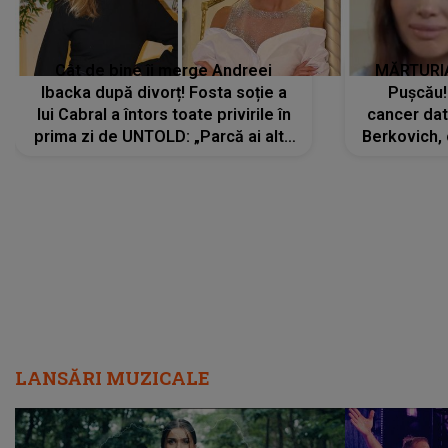
Cât de bine îi merge Andreei
MĂRTURIA
Ibacka după divorț! Fosta soție a
Pușcău!
lui Cabral a întors toate privirile în
cancer dato
prima zi de UNTOLD: „Parcă ai altă
Berkovich, 
strălucire, emani putere,
accident ru
încredere, siguranță...”
Dacă nu 
LANSĂRI MUZICALE