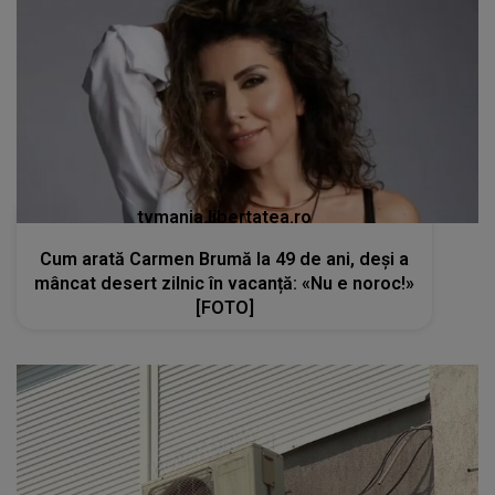
tvmania.libertatea.ro
Cum arată Carmen Brumă la 49 de ani, deși a
mâncat desert zilnic în vacanță: «Nu e noroc!»
[FOTO]