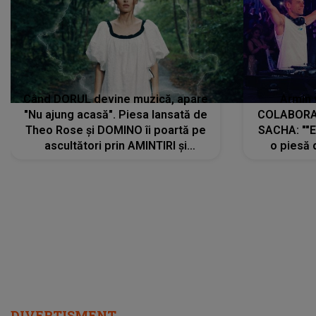
Când DORUL devine muzică, apare
Armin 
"Nu ajung acasă". Piesa lansată de
COLABORAR
Theo Rose și DOMINO îi poartă pe
SACHA: ""E
ascultători prin AMINTIRI și
o piesă 
REGĂSIRI, iar drumul emoțiilor
imediat pre
trece prin sufletul publicului:
cu mine șt
"Pentru toți cei care au plecat
păstrăm do
departe ca să le fie mai bine"
DIVERTISMENT