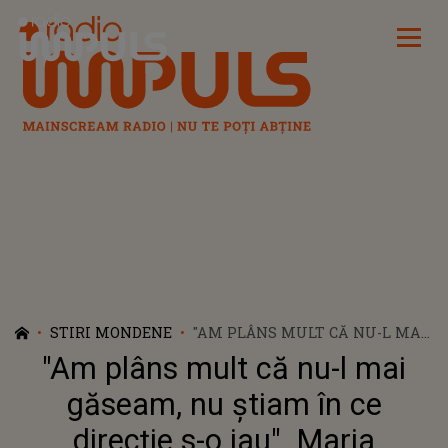
Radio Impuls
STIRI MONDENE
"AM PLÂNS MULT CĂ NU-L MAI
GĂSEAM, NU ȘTIAM ÎN CE
"Am plâns mult că nu-l mai
DIRECȚIE S-O IAU". MARIA
CÂRNECI, ÎNDURERATĂ ÎN
găseam, nu știam în ce
URMA PIERDERII SOȚULUI EI.
direcție s-o iau". Maria
SE CONFRUNTĂ CU O DURERE