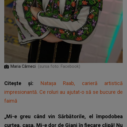
Maria Cârneci
(sursa foto: Facebook)
Citește și:
Natașa Raab, carieră artistică
impresionantă. Ce roluri au ajutat-o să se bucure de
faimă
„Mi-e greu când vin Sărbătorile, el împodobea
curtea, casa. Mi-e dor de Giani în fiecare clipă! Nu