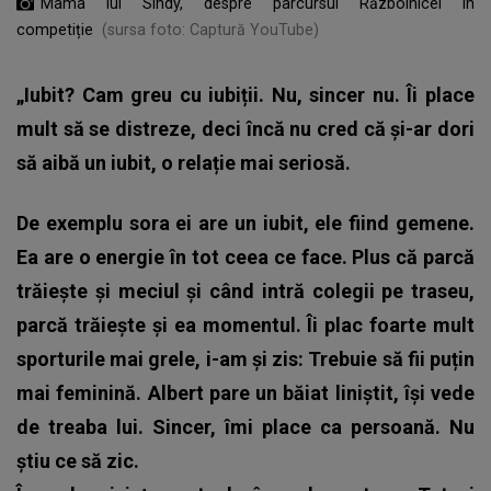
Mama lui Sindy, despre parcursul Războinicei în
competiție
(sursa foto: Captură YouTube)
„Iubit? Cam greu cu iubiții. Nu, sincer nu. Îi place
mult să se distreze, deci încă nu cred că și-ar dori
să aibă un iubit, o relație mai seriosă.
De exemplu sora ei are un iubit, ele fiind gemene.
Ea are o energie în tot ceea ce face. Plus că parcă
trăiește și meciul și când intră colegii pe traseu,
parcă trăiește și ea momentul. Îi plac foarte mult
sporturile mai grele, i-am și zis: Trebuie să fii puțin
mai feminină. Albert pare un băiat liniștit, își vede
de treaba lui. Sincer, îmi place ca persoană. Nu
știu ce să zic.