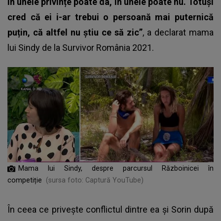
În unele privințe poate da, în unele poate nu. Totuși
cred că ei i-ar trebui o persoană mai puternică
puțin, că altfel nu știu ce să zic”
, a declarat mama
lui Sindy de la Survivor România 2021.
Mama lui Sindy, despre parcursul Războinicei în
competiție
(sursa foto: Captură YouTube)
În ceea ce privește conflictul dintre ea și Sorin după