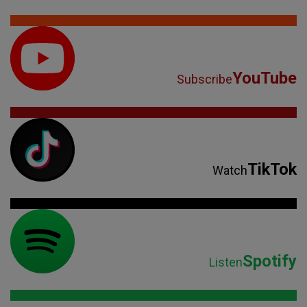
YouTube
Subscribe
TikTok
Watch
Spotify
Listen