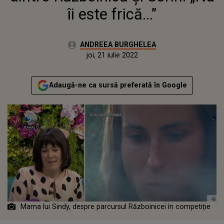
îi este frică...”
Autor:
ANDREEA BURGHELEA
Publicat:
vineri, 2 aprilie 2021
Actualizat:
joi, 21 iulie 2022
Adaugă-ne ca sursă preferată în Google
Mama lui Sindy, despre parcursul Războinicei în competiție