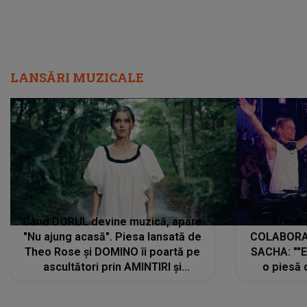
LANSĂRI MUZICALE
Când DORUL devine muzică, apare
Armin 
"Nu ajung acasă". Piesa lansată de
COLABORAR
Theo Rose și DOMINO îi poartă pe
SACHA: ""E
ascultători prin AMINTIRI și
o piesă 
REGĂSIRI, iar drumul emoțiilor
imediat pre
trece prin sufletul publicului:
cu mine șt