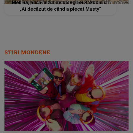
Mellina, pusă la zid de colegii ei Războinici:
„Ai decăzut de când a plecat Musty”
STIRI MONDENE