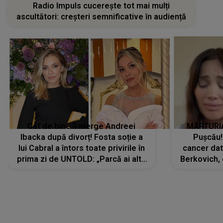
Radio Impuls cucerește tot mai mulți
ascultători: creșteri semnificative în audiență
Cât de bine îi merge Andreei
MĂRTURIA
Ibacka după divorț! Fosta soție a
Pușcău!
lui Cabral a întors toate privirile în
cancer dato
prima zi de UNTOLD: „Parcă ai altă
Berkovich, 
strălucire, emani putere,
accident ru
încredere, siguranță...”
Dacă nu 