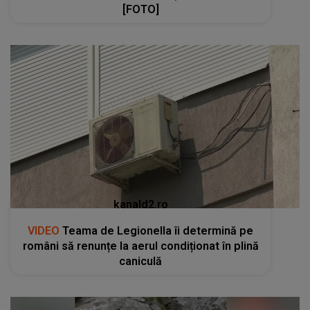
[FOTO]
kanald2.ro
VIDEO
Teama de Legionella îi determină pe
români să renunțe la aerul condiționat în plină
caniculă