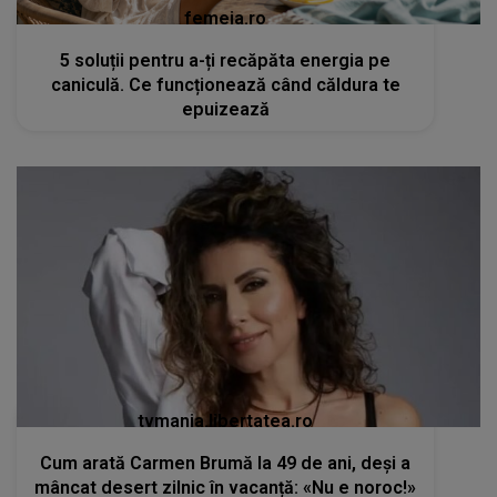
femeia.ro
5 soluții pentru a-ți recăpăta energia pe
caniculă. Ce funcționează când căldura te
epuizează
tvmania.libertatea.ro
Cum arată Carmen Brumă la 49 de ani, deși a
mâncat desert zilnic în vacanță: «Nu e noroc!»