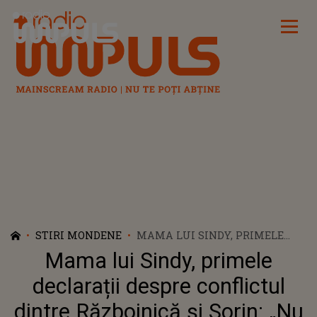
Radio Impuls
STIRI MONDENE
MAMA LUI SINDY, PRIMELE
DECLARAȚII DESPRE
Mama lui Sindy, primele
CONFLICTUL DINTRE
RĂZBOINICĂ ȘI SORIN: „NU ÎI
declarații despre conflictul
ESTE FRICĂ...”
dintre Războinică și Sorin: „Nu