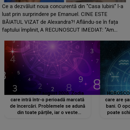
HOROSCOP de we
noua concurentă din "Casa Iubirii" l-a
care riscă să ră
rindere pe Emanuel. CINE ESTE
grabă îi aduce pi
de Alexandra?! Aflându-se în fața
planurile peste 
init, A RECUNOSCUT IMEDIAT: "Am
HOROSCOP 7 august 2026. Zodia
HOROSCOP 
care intră într-o perioadă marcată
care are șa
de încercări. Problemele se adună
bani. O opo
din toate părțile, iar o veste
poate schi
neașteptată îi dă planurile peste
la
cap