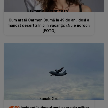
tvmania.libertatea.ro
Cum arată Carmen Brumă la 49 de ani, deși a
mâncat desert zilnic în vacanță: «Nu e noroc!»
[FOTO]
kanald2.ro
VIDEO
Incident în timpul unui exercițiu militar