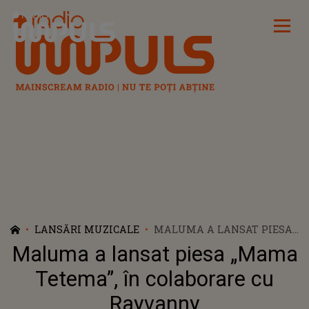
Radio Impuls
LANSĂRI MUZICALE
MALUMA A LANSAT PIESA
„MAMA TETEMA”, ÎN
Maluma a lansat piesa „Mama
COLABORARE CU RAYVANNY
Tetema”, în colaborare cu
Rayvanny