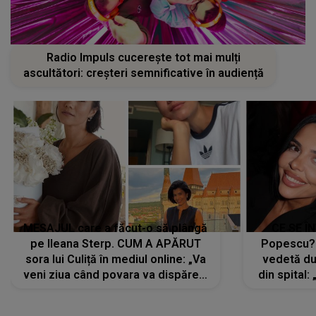
Radio Impuls cucerește tot mai mulți
ascultători: creșteri semnificative în audiență
MESAJUL care a făcut-o să plângă
CE SE Î
pe Ileana Sterp. CUM A APĂRUT
Popescu?
sora lui Culiță în mediul online: „Va
vedetă du
veni ziua când povara va dispărea,
din spital:
iar lacrimile...”