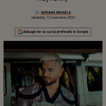
Autor:
ADRIANA MIHAELA
Publicat:
vineri, 12 noiembrie 2021
Actualizat:
sâmbătă, 12 noiembrie 2022
Adaugă-ne ca sursă preferată în Google