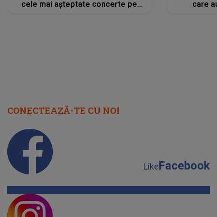
cele mai așteptate concerte pe
care a
scena principală?
perioadă 
CONECTEAZĂ-TE CU NOI
Facebook
Like