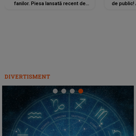
fanilor. Piesa lansată recent de
de public!
Ariana Grande îi face pe
a lansat V
ascultători SĂ O ASCULTE PE
REPEAT
DIVERTISMENT