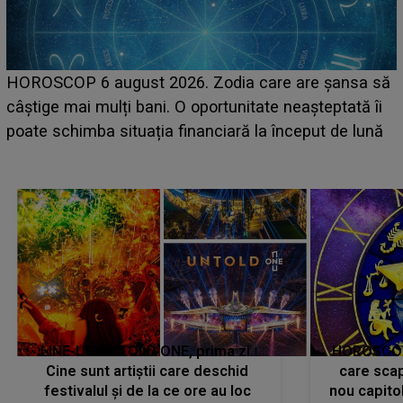
HOROSCOP 6 august 2026. Zodia care are șansa să
câștige mai mulți bani. O oportunitate neașteptată îi
e
poate schimba situația financiară la început de lună
LINE-UP UNTOLD ONE, prima zi.
HOROSCOP 
Cine sunt artiștii care deschid
care scap
festivalul și de la ce ore au loc
nou capitol