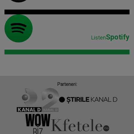
Spotify
Listen
Parteneri: