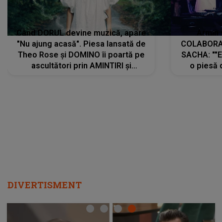
Când DORUL devine muzică, apare
Armin 
"Nu ajung acasă". Piesa lansată de
COLABORAR
Theo Rose și DOMINO îi poartă pe
SACHA: ""E
ascultători prin AMINTIRI și
o piesă 
REGĂSIRI, iar drumul emoțiilor
imediat pre
trece prin sufletul publicului:
cu mine șt
"Pentru toți cei care au plecat
păstrăm do
departe ca să le fie mai bine"
DIVERTISMENT