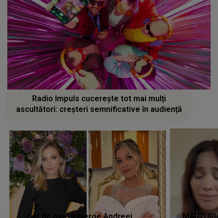
Radio Impuls cucerește tot mai mulți
ascultători: creșteri semnificative în audiență
Cât de bine îi merge Andreei
MĂRTURIA