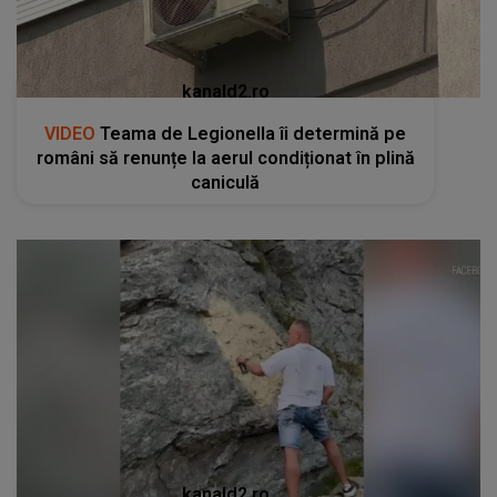
kanald2.ro
VIDEO
Teama de Legionella îi determină pe
români să renunțe la aerul condiționat în plină
caniculă
kanald2.ro