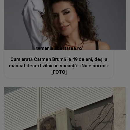
tvmania.libertatea.ro
Cum arată Carmen Brumă la 49 de ani, deși a
mâncat desert zilnic în vacanță: «Nu e noroc!»
[FOTO]