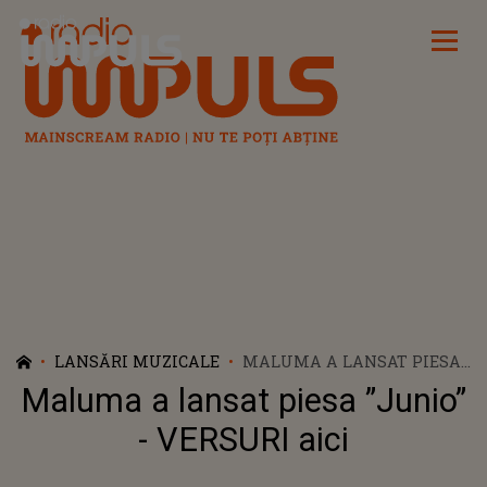
Radio Impuls
LANSĂRI MUZICALE
MALUMA A LANSAT PIESA
”JUNIO” - VERSURI AICI
Maluma a lansat piesa ”Junio”
- VERSURI aici