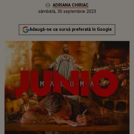
Autor:
ADRIANA CHIRIAC
Publicat:
vineri, 30 septembrie 2022
Actualizat:
sâmbătă, 30 septembrie 2023
Adaugă-ne ca sursă preferată în Google