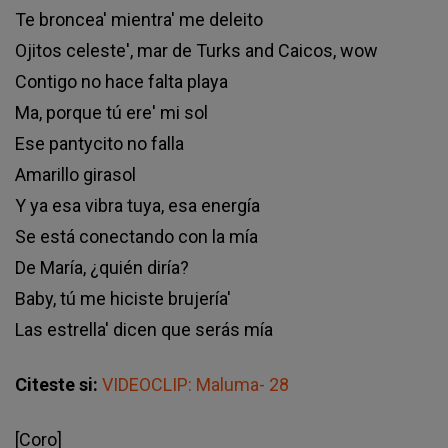
Te broncea' mientra' me deleito
Ojitos celeste', mar de Turks and Caicos, wow
Contigo no hace falta playa
Ma, porque tú ere' mi sol
Ese pantycito no falla
Amarillo girasol
Y ya esa vibra tuya, esa energía
Se está conectando con la mía
De María, ¿quién diría?
Baby, tú me hiciste brujería'
Las estrella' dicen que serás mía
Citeste si:
VIDEOCLIP: Maluma- 28
[Coro]