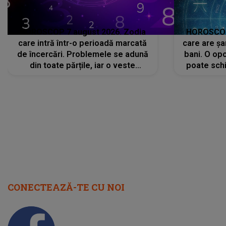
HOROSCOP 7 august 2026. Zodia
HOROSCOP 
care intră într-o perioadă marcată
care are șa
de încercări. Problemele se adună
bani. O opo
din toate părțile, iar o veste
poate schi
neașteptată îi dă planurile peste
la
cap
CONECTEAZĂ-TE CU NOI