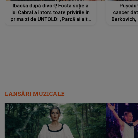
Ibacka după divorț! Fosta soție a
Pușcău!
lui Cabral a întors toate privirile în
cancer dato
prima zi de UNTOLD: „Parcă ai altă
Berkovich, 
strălucire, emani putere,
accident ru
încredere, siguranță...”
Dacă nu 
LANSĂRI MUZICALE