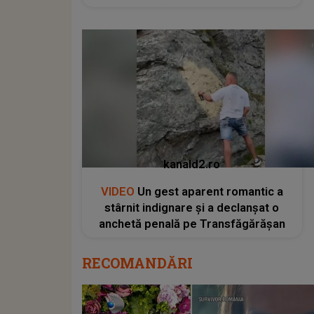
kanald2.ro
VIDEO
Un gest aparent romantic a
stârnit indignare și a declanșat o
anchetă penală pe Transfăgărășan
RECOMANDĂRI