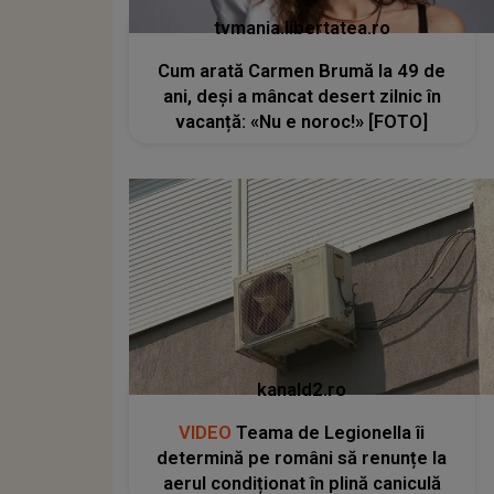
tvmania.libertatea.ro
Cum arată Carmen Brumă la 49 de
ani, deși a mâncat desert zilnic în
vacanță: «Nu e noroc!» [FOTO]
kanald2.ro
VIDEO
Teama de Legionella îi
determină pe români să renunțe la
aerul condiționat în plină caniculă