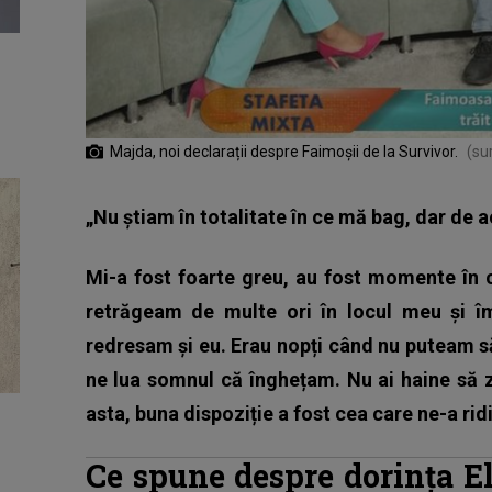
Majda, noi declarații despre Faimoșii de la Survivor.
(su
„Nu știam în totalitate în ce mă bag, dar de 
Mi-a fost foarte greu, au fost momente în 
retrăgeam de multe ori în locul meu și î
redresam și eu. Erau nopți când nu puteam să
ne lua somnul că înghețam. Nu ai haine să zi
asta, buna dispoziție a fost cea care ne-a rid
Ce spune despre dorința E