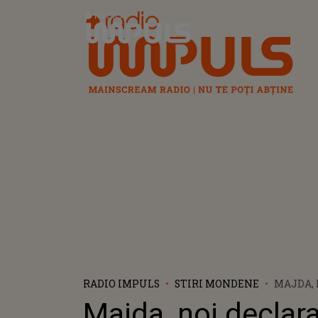
Radio Impuls
RADIO IMPULS
STIRI MONDENE
MAJDA, 
FAIMOȘI
Majda, noi declara
SPUNE 