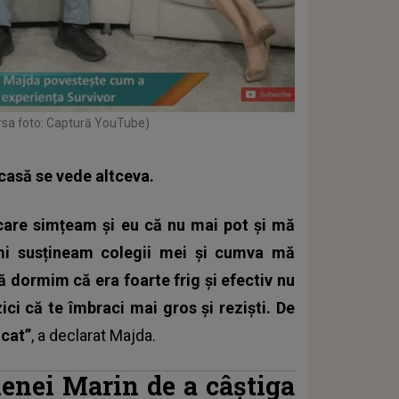
rsa foto: Captură YouTube)
acasă se vede altceva.
care simțeam și eu că nu mai pot și mă
mi susțineam colegii mei și cumva mă
 dormim că era foarte frig și efectiv nu
ci că te îmbraci mai gros și reziști. De
icat”
, a declarat Majda.
lenei Marin de a câștiga