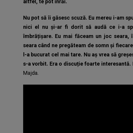
altfel, te pot înrăi.
Nu pot să îi găsesc scuză. Eu mereu i-am s
nici el nu și-ar fi dorit să audă ce i-a s
îmbrățișare. Eu mai făceam un joc seara, 
seara când ne pregăteam de somn și fiecare 
l-a bucurat cel mai tare. Nu aș vrea să greșe
s-a vorbit. Era o discuție foarte interesantă.
Majda.