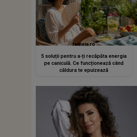
femeia.ro
5 soluții pentru a-ți recăpăta energia
pe caniculă. Ce funcționează când
căldura te epuizează