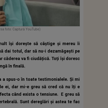
rsa foto: Captură YouTube)
ult își dorește să câștige și mereu îi
 să dai totul, dar să nu-i dezamăgești pe
iar căderea va fi ciudățică. Toți își doresc
gă în finală.
a a spus-o în toate testimonialele. Și mi
e ei, dar mi-e greu să cred că nu îți e
fecta când exista o tensiune.
E greu să
ertebrală. Sunt dereglări și astea te fac