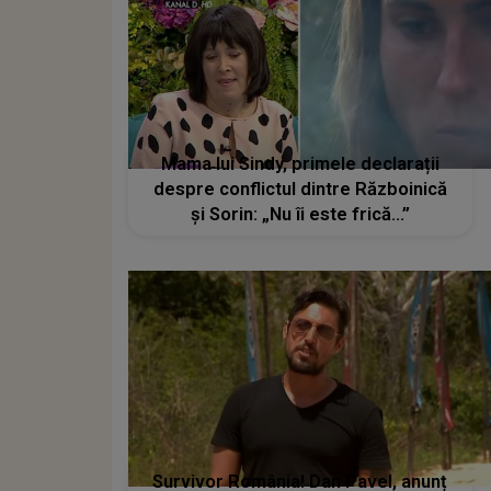
Mama lui Sindy, primele declarații
despre conflictul dintre Războinică
și Sorin: „Nu îi este frică...”
Survivor România! Dan Pavel, anunț