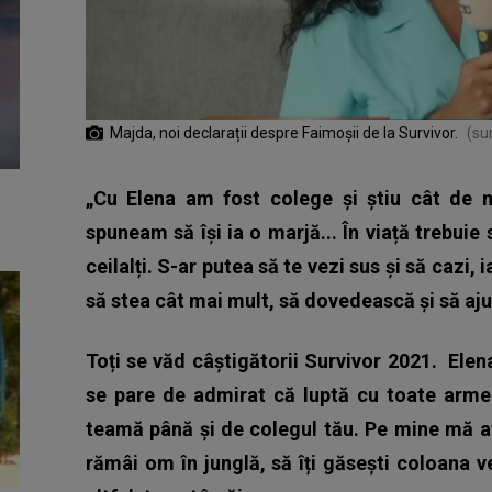
Majda, noi declarații despre Faimoșii de la Survivor.
(su
„Cu Elena am fost colege și știu cât de m
spuneam să își ia o marjă... În viață trebuie
ceilalți. S-ar putea să te vezi sus și să cazi, 
să stea cât mai mult, să dovedească și să ajun
Toți se văd câștigătorii Survivor 2021.
Elen
se pare de admirat că luptă cu toate armel
teamă până și de colegul tău. Pe mine mă a
rămâi om în junglă, să îți găsești coloana v