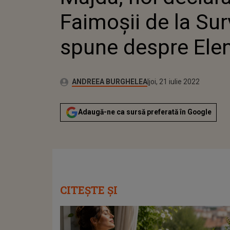
Faimoșii de la Sur
spune despre Ele
Publicat:
Autor:
vineri, 2 aprilie 2021
Actualizat:
ANDREEA BURGHELEA
joi, 21 iulie 2022
Adaugă-ne ca sursă preferată în Google
CITEȘTE ȘI