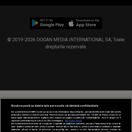
© 2019-2026 DOGAN MEDIA INTERNATIONAL SA, Toate
drepturile rezervate.
Nouă ne pasă ca datele tale personale să rămână confidențiale
Noi și partenerii noștri
589
stocăm și/sau accesăm informații pe dispozitivul dvs., precum identificatorii cookie unici pentru
prelucrarea datelor cu caracter personal. Puteți accepta sau gestiona preferințele dvs. făcând clic mai jos, respectiv vă
puteți opune utilizării unui interes legitim în orice moment pe pagina cu politica de confidențialitate. Aceste alegeri vor fi
raportate partenerilor noștri și nu vă vor afecta navigarea.
Mai multe detalii
Noi si partenerii nostri (retelele de socializare si agentiile de publicitate partenere, precum si furnizorii nostri de servicii de
date analitice) prelucram date pentru a permite website-ului sa functioneze, pentru a personaliza continutul si anunturile
publicitare afisate in functie de interesele si/sau profilul dvs., pentru a va oferi functionalitati aferente retelelor de