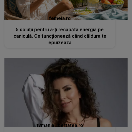
femeia.ro
5 soluții pentru a-ți recăpăta energia pe
caniculă. Ce funcționează când căldura te
epuizează
tvmania.libertatea.ro