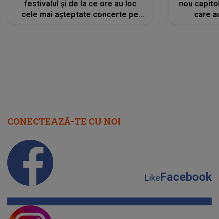
festivalul și de la ce ore au loc
nou capitol
cele mai așteptate concerte pe
care a
scena principală?
perioadă 
CONECTEAZĂ-TE CU NOI
Facebook
Like