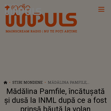
Radio Impuls
STIRI MONDENE
MĂDĂLINA PAMFILE,
ÎNCĂTUȘATĂ ȘI DUSĂ LA INML
Mădălina Pamfile, încătușată
DUPĂ CE A FOST PRINSĂ
BĂUTĂ LA VOLAN
și dusă la INML după ce a fost
prinsă băută la volan