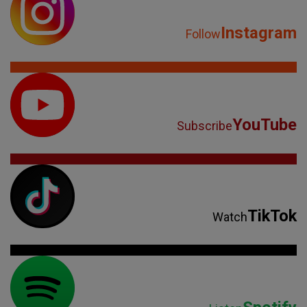
Instagram
Follow
YouTube
Subscribe
TikTok
Watch