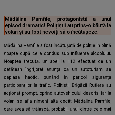
Mădălina Pamfile, protagonistă a unui
episod dramatic! Polițiștii au prins-o băută la
volan și au fost nevoiți să o încătușeze.
Mădălina Pamfile a fost încătușată de poliție în plină
noapte după ce a condus sub influența alcoolului.
Noaptea trecută, un apel la 112 efectuat de un
cetățean îngrijorat anunța că un autoturism se
deplasa haotic, punând în pericol siguranța
participanților la trafic. Polițiștii Brigăzii Rutiere au
acționat prompt, oprind autovehiculul descris, iar la
volan se afla nimeni alta decât Mădălina Pamfile,
care avea să trăiască, probabil, unul dintre cele mai