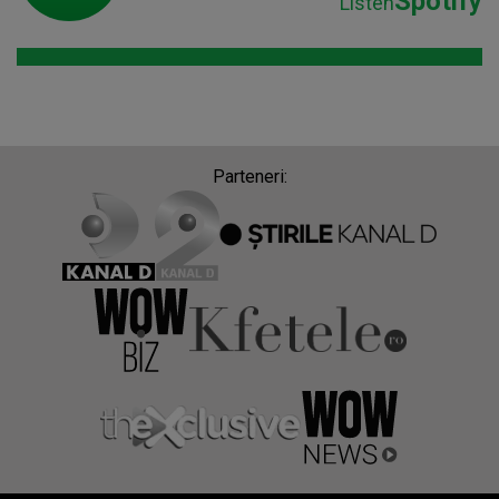
Spotify
Listen
Parteneri: