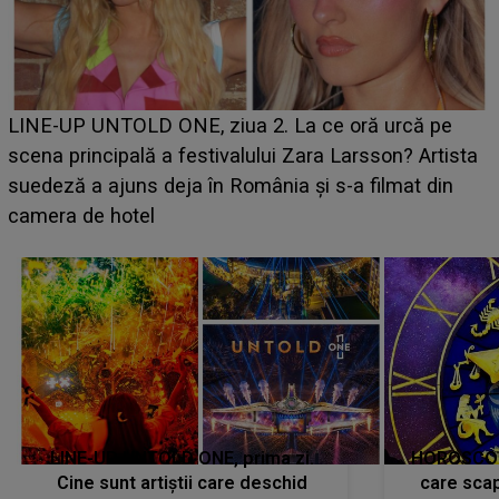
Ce a dezvăluit noua concurentă din "Casa Iubirii" l-a
luat prin surprindere pe Emanuel. CINE ESTE
BĂIATUL VIZAT de Alexandra?! Aflându-se în fața
faptului împlinit, A RECUNOSCUT IMEDIAT: "Am
avut..."
LINE-UP UNTOLD ONE, prima zi.
HOROSCOP 
Cine sunt artiștii care deschid
care scap