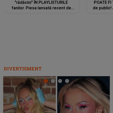
"rădăcini" ÎN PLAYLISTURILE
POATE FI
fanilor. Piesa lansată recent de
de public!
Ariana Grande îi face pe
a lansat V
ascultători SĂ O ASCULTE PE
REPEAT
DIVERTISMENT