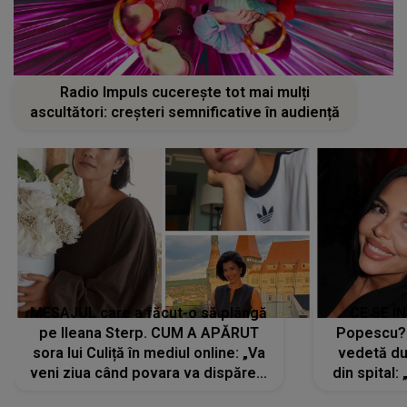
Radio Impuls cucerește tot mai mulți
ascultători: creșteri semnificative în audiență
MESAJUL care a făcut-o să plângă
CE SE Î
pe Ileana Sterp. CUM A APĂRUT
Popescu?
sora lui Culiță în mediul online: „Va
vedetă du
veni ziua când povara va dispărea,
din spital:
iar lacrimile...”