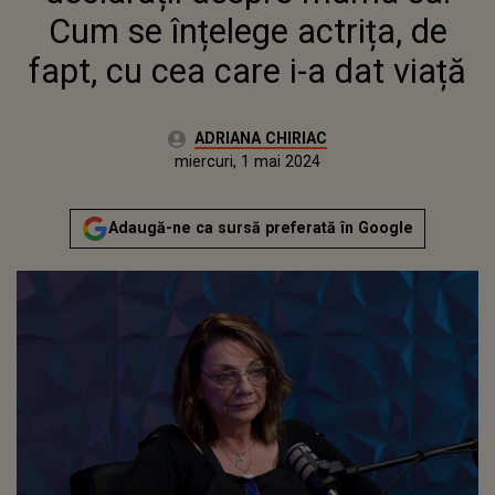
Cum se înțelege actrița, de
fapt, cu cea care i-a dat viață
Autor:
ADRIANA CHIRIAC
Publicat:
miercuri, 1 mai 2024
Actualizat:
miercuri, 1 mai 2024
Adaugă-ne ca sursă preferată în Google