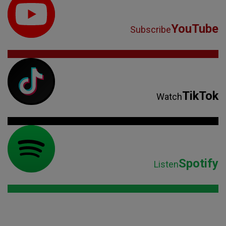
YouTube
Subscribe
TikTok
Watch
Spotify
Listen