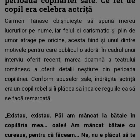
perioada copilăriei sale. Ce fel de
copil era celebra actriță
Carmen Tănase obișnuiește să spună mereu
lucrurilor pe nume, iar felul ei carismatic și plin de
umor atrage pe oricine, acesta fiind și unul dintre
motivele pentru care publicul o adoră. În cadrul unui
interviu oferit recent, marea doamnă a teatrului
românesc a oferit detalii neștiute din perioada
copilăriei. Conform spuselor sale, îndrăgita actriță
era un copil rebel și îi plăcea să încalce regulile ca să
se facă remarcată.
„Existau, existau. Păi am mâncat la bătaie în
copilăria mea… oalei! Am mâncat bătaie cu
cureaua, pentru că făceam… Na, nu e plăcut să te