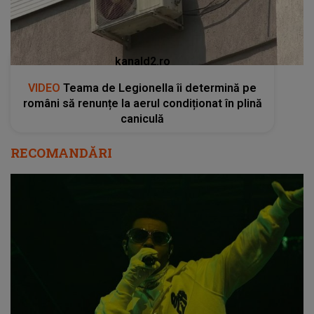
kanald2.ro
VIDEO
Teama de Legionella îi determină pe
români să renunțe la aerul condiționat în plină
caniculă
RECOMANDĂRI