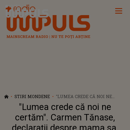
Radio Impuls
STIRI MONDENE
"LUMEA CREDE CĂ NOI NE
CERTĂM". CARMEN TĂNASE,
"Lumea crede că noi ne
DECLARAȚII DESPRE MAMA SA.
CUM SE ÎNȚELEGE ACTRIȚA, DE
certăm". Carmen Tănase,
FAPT, CU CEA CARE I-A DAT
declarații despre mama sa.
VIAȚĂ