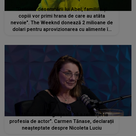
"Datorită desemnării lui Abel, familiile și
copiii vor primi hrana de care au atâta
nevoie". The Weeknd donează 2 milioane de
dolari pentru aprovizionarea cu alimente în
Fâşia Gaza
"A făcut o mare greșeală că a renunțat la
profesia de actor". Carmen Tănase, declarații
neașteptate despre Nicoleta Luciu