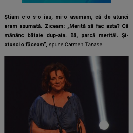
Știam c-o s-o iau, mi-o asumam, că de atunci
eram asumată. Ziceam: „Merită să fac asta? Că
mănânc bătaie dup-aia. Bă, parcă merită!. Și-
atunci o făceam”,
spune
Carmen Tănase
.