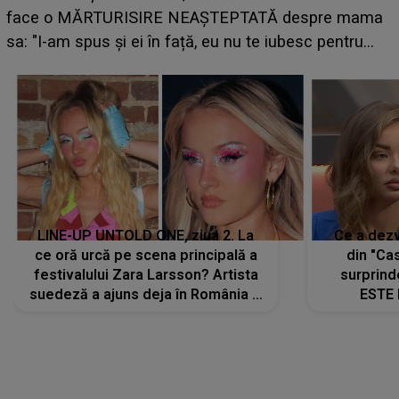
ce i-a spus artista suedeză în culise: „Nu am fost
pregătită...”
LINE-UP UNTOLD ONE, ziua 2. La
Ce a dezv
ce oră urcă pe scena principală a
din "Cas
festivalului Zara Larsson? Artista
surprind
suedeză a ajuns deja în România și
ESTE 
s-a filmat din camera de hotel
Alexandr
faptului 
IMED