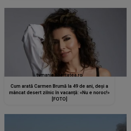
tvmania.libertatea.ro
Cum arată Carmen Brumă la 49 de ani, deși a
mâncat desert zilnic în vacanță: «Nu e noroc!»
[FOTO]