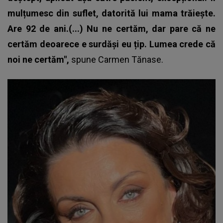
mulțumesc din suflet, datorită lui mama trăiește.
Are 92 de ani.(...) Nu ne certăm, dar pare că ne
certăm deoarece e surdăși eu țip. Lumea crede că
noi ne certăm",
spune
Carmen Tănase
.