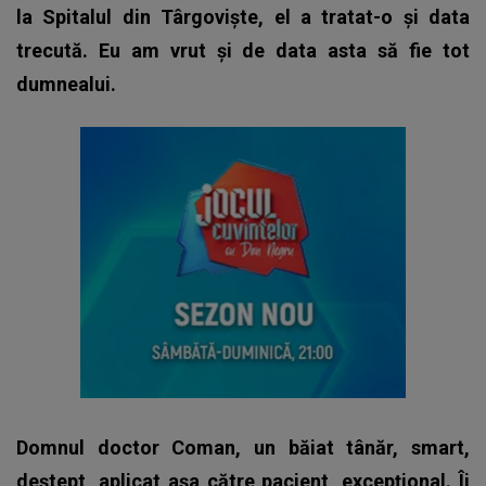
la Spitalul din Târgoviște, el a tratat-o și data
trecută. Eu am vrut și de data asta să fie tot
dumnealui.
Domnul doctor Coman, un băiat tânăr, smart,
deștept, aplicat așa către pacient, excepțional. Îi