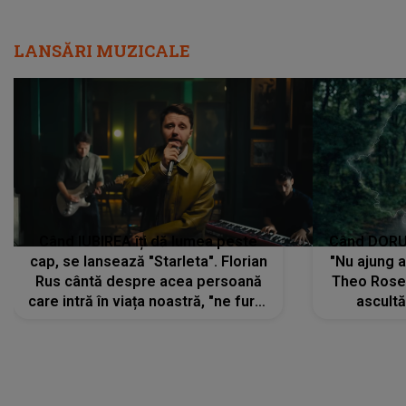
LANSĂRI MUZICALE
Când IUBIREA îți dă lumea peste
Când DORUL
cap, se lansează "Starleta". Florian
"Nu ajung 
Rus cântă despre acea persoană
Theo Rose 
care intră în viața noastră, "ne fură"
ascultă
toate PRIVIRILE, toate GÂNDURILE,
REGĂSIRI
tot UNIVERSUL și fără să ne dăm
trece pr
seama, ajunge să fie motivul
"Pentru t
pentru care zâmbim
departe 