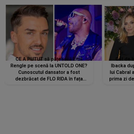
CE A PUTUT să pățească Emil
Cât de b
Rengle pe scenă la UNTOLD ONE?
Ibacka dup
Cunoscutul dansator a fost
lui Cabral a
dezbrăcat de FLO RIDA în fața
prima zi d
tuturor: „Mi-a dat hainele lui. Ce s-a
strălu
întâmplat mai exact...”
încre