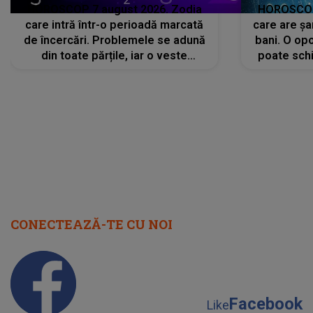
HOROSCOP 7 august 2026. Zodia
HOROSCOP 
care intră într-o perioadă marcată
care are șa
de încercări. Problemele se adună
bani. O opo
din toate părțile, iar o veste
poate schi
neașteptată îi dă planurile peste
la
cap
CONECTEAZĂ-TE CU NOI
Facebook
Like