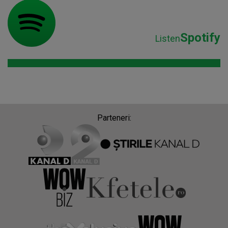
Spotify
Listen
Parteneri: