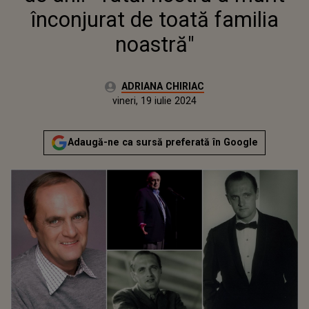
înconjurat de toată familia
noastră"
Autor:
ADRIANA CHIRIAC
Publicat:
vineri, 19 iulie 2024
Actualizat:
vineri, 19 iulie 2024
Adaugă-ne ca sursă preferată în Google