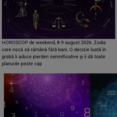
Emanuel a ținut ACEST DETALIU ASCUNS până
acum! În fața Alexandrei, concurentul din Casa Iubirii
face o MĂRTURISIRE NEAȘTEPTATĂ despre mama
sa: "I-am spus și ei în față, eu nu te iubesc pentru
că..."