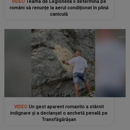
VIDEO
Teama de Legionella îi determină pe
români să renunțe la aerul condiționat în plină
caniculă
kanald2.ro
VIDEO
Un gest aparent romantic a stârnit
indignare și a declanșat o anchetă penală pe
Transfăgărășan