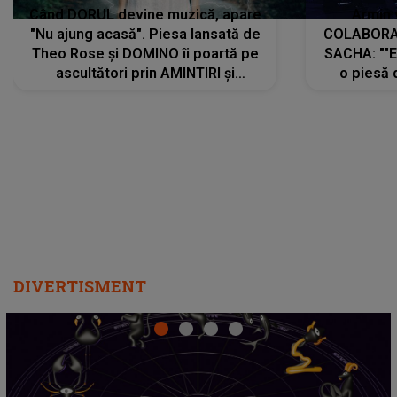
Când DORUL devine muzică, apare
Armin 
"Nu ajung acasă". Piesa lansată de
COLABORAR
Theo Rose și DOMINO îi poartă pe
SACHA: ""E
ascultători prin AMINTIRI și
o piesă 
REGĂSIRI, iar drumul emoțiilor
imediat pre
trece prin sufletul publicului:
cu mine șt
"Pentru toți cei care au plecat
păstrăm do
departe ca să le fie mai bine"
DIVERTISMENT