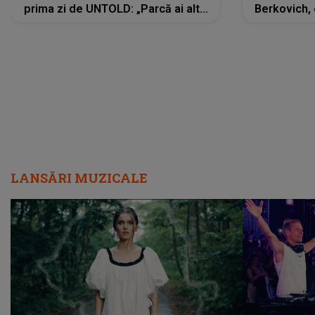
prima zi de UNTOLD: „Parcă ai altă
Berkovich, 
strălucire, emani putere,
accident ru
încredere, siguranță...”
Dacă nu 
LANSĂRI MUZICALE