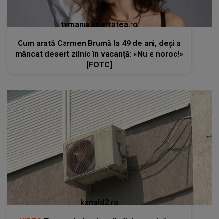
tvmania.libertatea.ro
Cum arată Carmen Brumă la 49 de ani, deși a
mâncat desert zilnic în vacanță: «Nu e noroc!»
[FOTO]
kanald2.ro