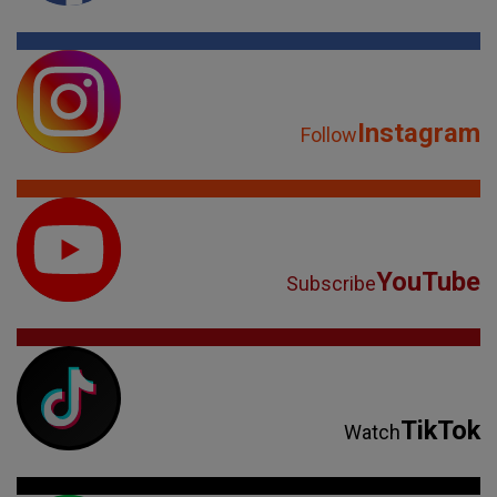
Instagram
Follow
YouTube
Subscribe
TikTok
Watch