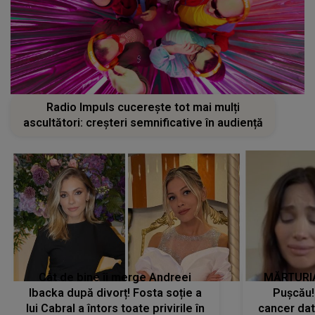
Radio Impuls cucerește tot mai mulți
ascultători: creșteri semnificative în audiență
Cât de bine îi merge Andreei
MĂRTURIA
Ibacka după divorț! Fosta soție a
Pușcău!
lui Cabral a întors toate privirile în
cancer dato