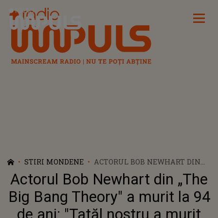
Radio Impuls
STIRI MONDENE
ACTORUL BOB NEWHART DIN
„THE BIG BANG THEORY" A
Actorul Bob Newhart din „The
MURIT LA 94 DE ANI: "TATĂL
NOSTRU A MURIT ÎNCONJURAT
Big Bang Theory" a murit la 94
DE TOATĂ FAMILIA NOASTRĂ"
de ani: "Tatăl nostru a murit