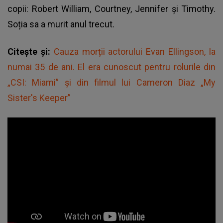
copii: Robert William, Courtney, Jennifer și Timothy.
Soția sa a murit anul trecut.
Citește și:
Cauza morții actorului Evan Ellingson, la
numai 35 de ani. El era cunoscut pentru rolurile din
„CSI: Miami” și din filmul lui Cameron Diaz „My
Sister's Keeper”