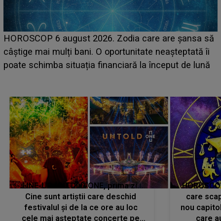
HOROSCOP 6 august 2026. Zodia care are șansa să
câștige mai mulți bani. O oportunitate neașteptată îi
e
poate schimba situația financiară la început de lună
LINE-UP UNTOLD ONE, prima zi.
HOROSCOP 
Cine sunt artiștii care deschid
care scap
festivalul și de la ce ore au loc
nou capitol
cele mai așteptate concerte pe
care a