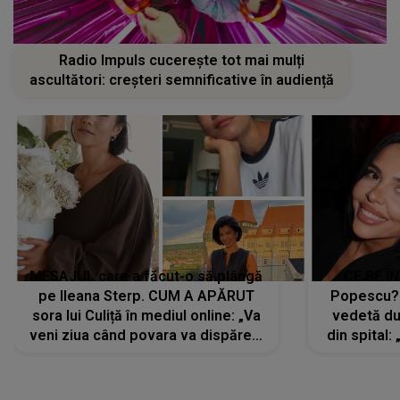
Radio Impuls cucerește tot mai mulți
ascultători: creșteri semnificative în audiență
MESAJUL care a făcut-o să plângă
CE SE Î
pe Ileana Sterp. CUM A APĂRUT
Popescu?
sora lui Culiță în mediul online: „Va
vedetă du
veni ziua când povara va dispărea,
din spital:
iar lacrimile...”