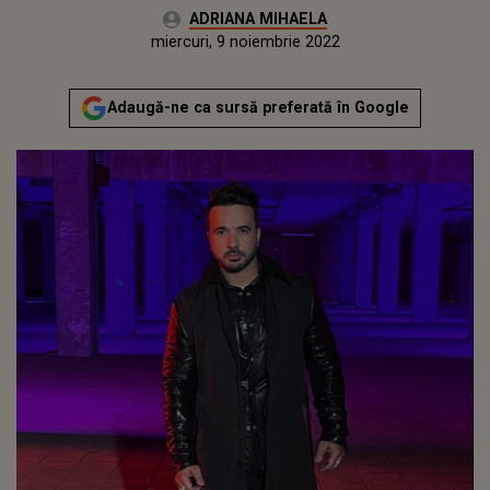
Autor:
ADRIANA MIHAELA
Publicat:
marți, 9 noiembrie 2021
Actualizat:
miercuri, 9 noiembrie 2022
Adaugă-ne ca sursă preferată în Google