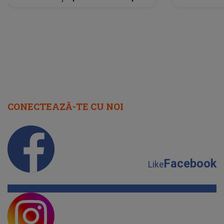
scena principală?
perioadă 
CONECTEAZĂ-TE CU NOI
Facebook
Like