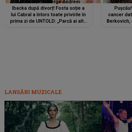
Cât de bine îi merge Andreei
MĂRTURIA
Ibacka după divorț! Fosta soție a
Pușcău!
lui Cabral a întors toate privirile în
cancer dato
prima zi de UNTOLD: „Parcă ai altă
Berkovich, 
strălucire, emani putere,
accident ru
încredere, siguranță...”
Dacă nu 
LANSĂRI MUZICALE