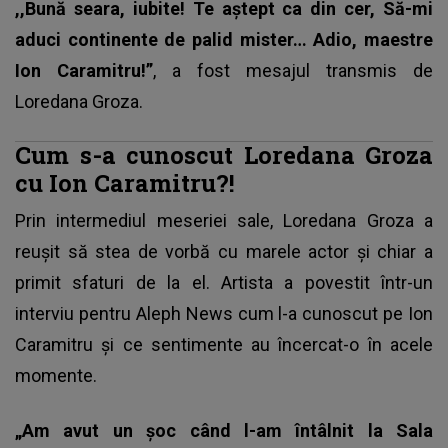
,,Bună seara, iubite! Te aştept ca din cer, Să-mi
aduci continente de palid mister… Adio, maestre
Ion Caramitru!”
, a fost mesajul transmis de
Loredana Groza.
Cum s-a cunoscut Loredana Groza
cu Ion Caramitru?!
Prin intermediul meseriei sale, Loredana Groza a
reușit să stea de vorbă cu marele actor și chiar a
primit sfaturi de la el. Artista a povestit într-un
interviu pentru Aleph News cum l-a cunoscut pe
Ion
Caramitru
și ce sentimente au încercat-o în acele
momente.
„Am avut un șoc când l-am întâlnit la Sala