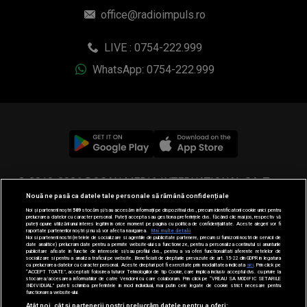
office@radioimpuls.ro
LIVE : 0754-222.999
WhatsApp: 0754-222.999
© 2019-2026 DOGAN MEDIA INTERNATIONAL SA, Toate
Nouă ne pasă ca datele tale personale să rămână confidențiale
drepturile rezervate.
Noi și partenerii noștri
589
stocăm și/sau accesăm informații pe dispozitivul dvs., precum identificatorii cookie unici pentru
prelucrarea datelor cu caracter personal. Puteți accepta sau gestiona preferințele dvs. făcând clic mai jos, respectiv vă
puteți opune utilizării unui interes legitim în orice moment pe pagina cu politica de confidențialitate. Aceste alegeri vor fi
raportate partenerilor noștri și nu vă vor afecta navigarea.
Mai multe detalii
Noi si partenerii nostri (retelele de socializare si agentiile de publicitate partenere, precum si furnizorii nostri de servicii de
date analitice) prelucram date pentru a permite website-ului sa functioneze, pentru a personaliza continutul si anunturile
publicitare afisate in functie de interesele si/sau profilul dvs., pentru a va oferi functionalitati aferente retelelor de
socializare si pentru a analiza traficul pe website. Beneficiati de drepturile prevazute de art. 15-22 din GDPR in legatura
cu prelucrarea datelor cu caracter personal. Aceste drepturi pot fi exercitate prin modalitatea indicata
aici
. Prin click pe
“ACCEPT TOATE”, acceptati folosirea tuturor Tehnologiilor de tip Cookie, care implica inclusiv acceptul dvs. cu privire la
stocarea/accesarea informatiilor de catre Vendor-ii cu care colaboram. Prin click pe “VREAU SA MODIFIC SETARILE
INDIVIDUAL” puteti schimba preferintele in mod individual, mai putin cele legate de cookie strict necesare pentru
functionarea website-ului.
Atât noi, cât și partenerii noștri prelucrăm datele pentru a oferi: