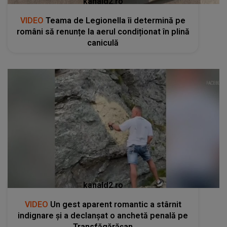
kanald2.ro
VIDEO
Teama de Legionella îi determină pe
români să renunțe la aerul condiționat în plină
caniculă
kanald2.ro
VIDEO
Un gest aparent romantic a stârnit
indignare și a declanșat o anchetă penală pe
Transfăgărășan