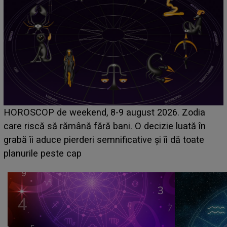
Emanuel a ținut ACEST DETALIU ASCUNS până
acum! În fața Alexandrei, concurentul din Casa Iubirii
face o MĂRTURISIRE NEAȘTEPTATĂ despre mama
sa: "I-am spus și ei în față, eu nu te iubesc pentru
că..."