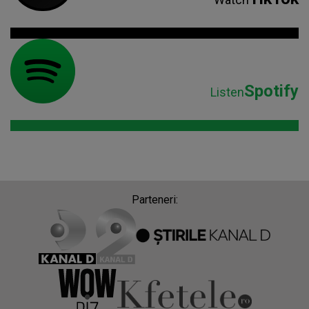
Spotify
Listen
Parteneri: