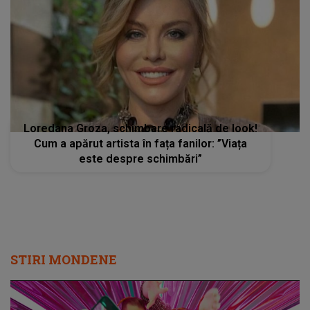
Loredana Groza, schimbare radicală de look!
Cum a apărut artista în fața fanilor: ”Viața
este despre schimbări”
STIRI MONDENE