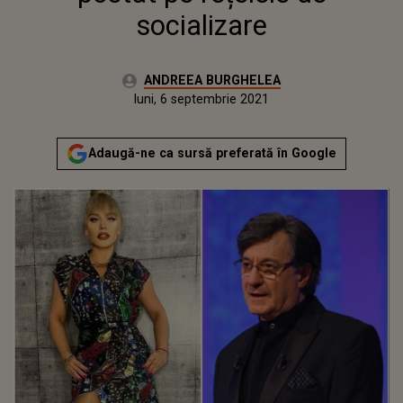
socializare
Autor:
ANDREEA BURGHELEA
Publicat:
luni, 6 septembrie 2021
Actualizat:
luni, 6 septembrie 2021
Adaugă-ne ca sursă preferată în Google