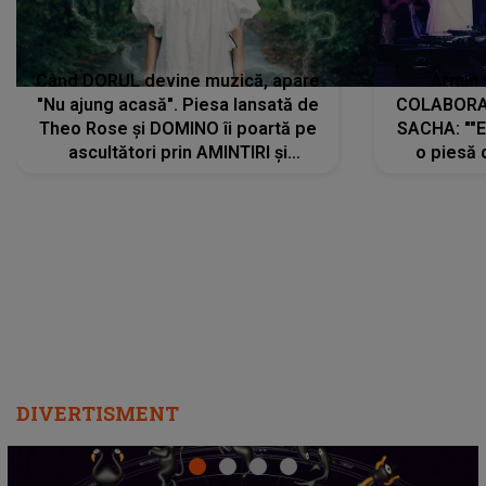
Când DORUL devine muzică, apare
Armin 
"Nu ajung acasă". Piesa lansată de
COLABORAR
Theo Rose și DOMINO îi poartă pe
SACHA: ""E
ascultători prin AMINTIRI și
o piesă 
REGĂSIRI, iar drumul emoțiilor
imediat pre
trece prin sufletul publicului:
cu mine șt
"Pentru toți cei care au plecat
păstrăm do
departe ca să le fie mai bine"
DIVERTISMENT