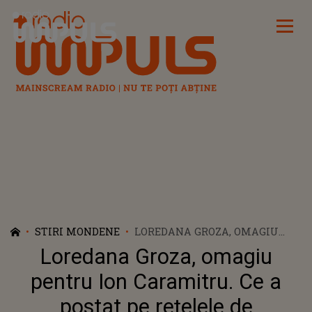
Radio Impuls
STIRI MONDENE
LOREDANA GROZA, OMAGIU
PENTRU ION CARAMITRU. CE A
Loredana Groza, omagiu
POSTAT PE REȚELELE DE
SOCIALIZARE
pentru Ion Caramitru. Ce a
postat pe rețelele de