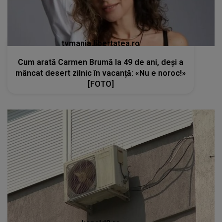
tvmania.libertatea.ro
Cum arată Carmen Brumă la 49 de ani, deși a
mâncat desert zilnic în vacanță: «Nu e noroc!»
[FOTO]