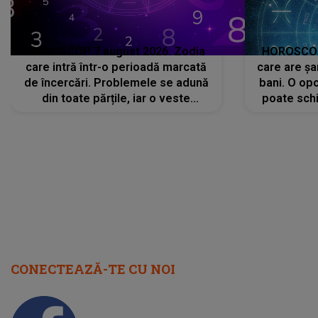
HOROSCOP 7 august 2026. Zodia
HOROSCOP 
care intră într-o perioadă marcată
care are șa
de încercări. Problemele se adună
bani. O opo
din toate părțile, iar o veste
poate schi
neașteptată îi dă planurile peste
la
cap
CONECTEAZĂ-TE CU NOI