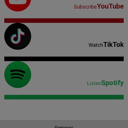
YouTube
Subscribe
TikTok
Watch
Spotify
Listen
Parteneri: