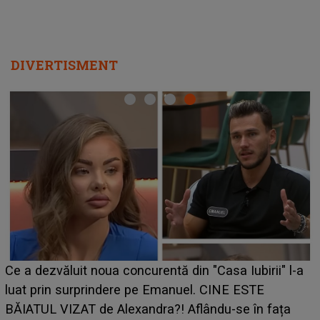
DIVERTISMENT
HOROSCOP de weekend, 8-9 augus
n "Casa Iubirii" l-a
care riscă să rămână fără bani. O d
l. CINE ESTE
grabă îi aduce pierderi semnificativ
lându-se în fața