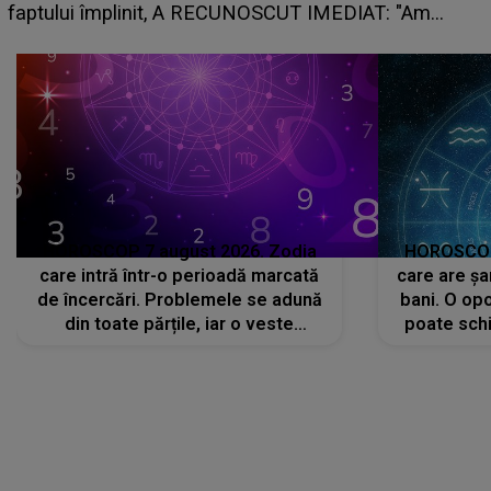
planurile peste cap
T IMEDIAT: "Am
HOROSCOP 7 august 2026. Zodia
HOROSCOP 
care intră într-o perioadă marcată
care are șa
de încercări. Problemele se adună
bani. O opo
din toate părțile, iar o veste
poate schi
neașteptată îi dă planurile peste
la
cap