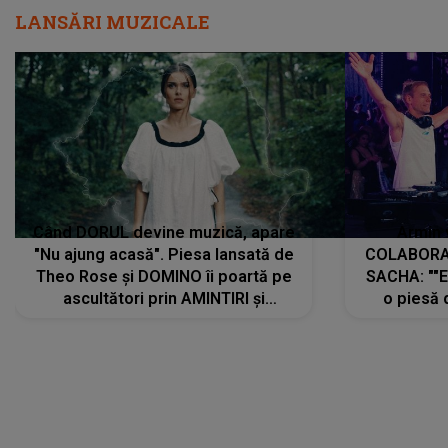
LANSĂRI MUZICALE
Când DORUL devine muzică, apare
Armin 
"Nu ajung acasă". Piesa lansată de
COLABORAR
Theo Rose și DOMINO îi poartă pe
SACHA: ""E
ascultători prin AMINTIRI și
o piesă 
REGĂSIRI, iar drumul emoțiilor
imediat pre
trece prin sufletul publicului:
cu mine șt
"Pentru toți cei care au plecat
păstrăm do
departe ca să le fie mai bine"