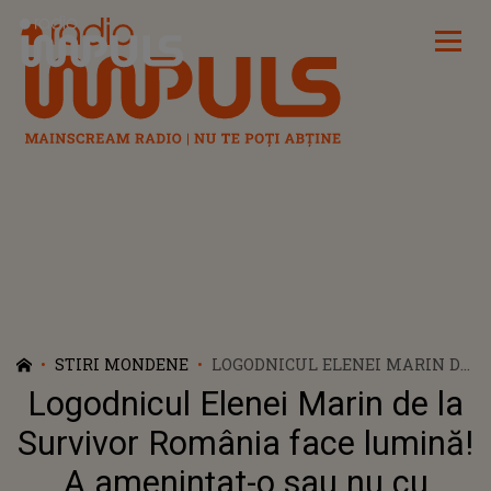
Radio Impuls
STIRI MONDENE
LOGODNICUL ELENEI MARIN DE
LA SURVIVOR ROMÂNIA FACE
Logodnicul Elenei Marin de la
LUMINĂ! A AMENINȚAT-O SAU
NU CU DESPĂRȚIREA: „AM SPUS
Survivor România face lumină!
LA NERVI”
A amenințat-o sau nu cu