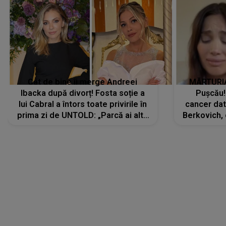
Cât de bine îi merge Andreei
MĂRTURIA
Ibacka după divorț! Fosta soție a
Pușcău!
lui Cabral a întors toate privirile în
cancer dato
prima zi de UNTOLD: „Parcă ai altă
Berkovich, 
strălucire, emani putere,
accident ru
încredere, siguranță...”
Dacă nu 