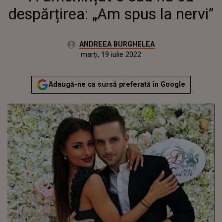
despărțirea: „Am spus la nervi”
Autor:
ANDREEA BURGHELEA
Publicat:
joi, 11 februarie 2021
Actualizat:
marți, 19 iulie 2022
Adaugă-ne ca sursă preferată în Google