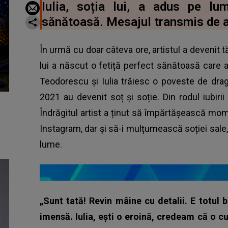
Iulia, soția lui, a adus pe l
sănătoasă. Mesajul transmis de a
În urmă cu doar câteva ore, artistul a devenit tă
lui a născut o fetiță perfect sănătoasă care a
Teodorescu și Iulia trăiesc o poveste de drag
2021 au devenit soț și soție. Din rodul iubiri
Îndrăgitul artist a ținut să împărtășească mo
Instagram, dar și să-i mulțumească soției sale
lume.
„Sunt tată! Revin mâine cu detalii. E totul 
imensă. Iulia, ești o eroină, credeam că o 