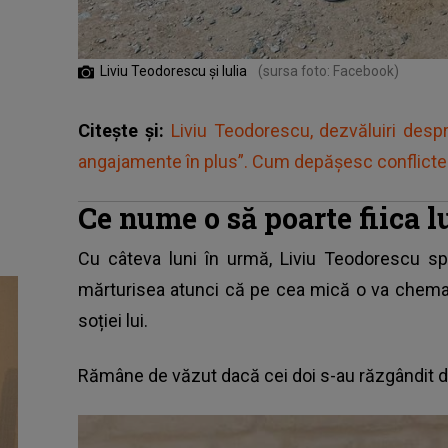
Liviu Teodorescu și Iulia
(sursa foto: Facebook)
Citește și:
Liviu Teodorescu, dezvăluiri despr
angajamente în plus”. Cum depășesc conflictel
Ce nume o să poarte fiica 
Cu câteva luni în urmă,
Liviu Teodorescu
spu
mărturisea atunci că pe cea mică o va chema, 
soției lui.
Rămâne de văzut dacă cei doi s-au răzgândit d