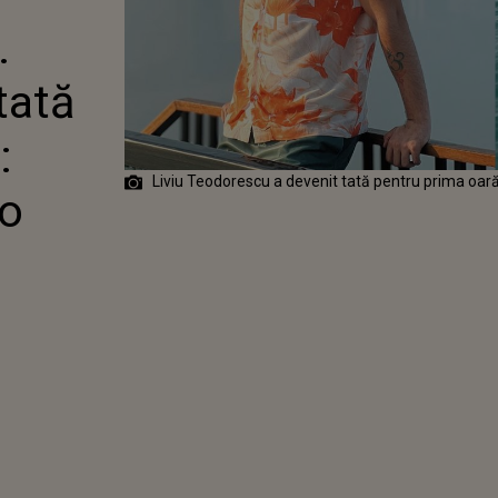
ENTRU PRIMA
.
FERICIREA PE
SIMT ACUM
ENSĂ"
tată
:
Liviu Teodorescu a devenit tată pentru prima oar
 o