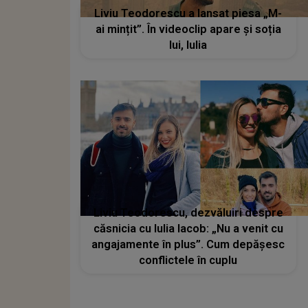
Liviu Teodorescu a lansat piesa „M-
ai mințit”. În videoclip apare și soția
lui, Iulia
Liviu Teodorescu, dezvăluiri despre
căsnicia cu Iulia Iacob: „Nu a venit cu
angajamente în plus”. Cum depășesc
conflictele în cuplu