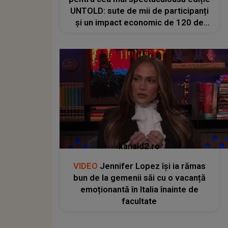
UNTOLD: sute de mii de participanți
și un impact economic de 120 de
milioane de euro
kanald2.ro
VIDEO
Jennifer Lopez își ia rămas
bun de la gemenii săi cu o vacanță
emoționantă în Italia înainte de
facultate