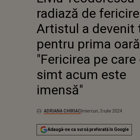
TATĂ P
radiază de fericire
OARĂ: "
CARE O 
ESTE IM
Artistul a devenit 
pentru prima oară
"Fericirea pe care
simt acum este
imensă"
Publicat:
Autor:
luni, 3 iulie 2023
Actualizat:
ADRIANA CHIRIAC
miercuri, 3 iulie 2024
Adaugă-ne ca sursă preferată în Google