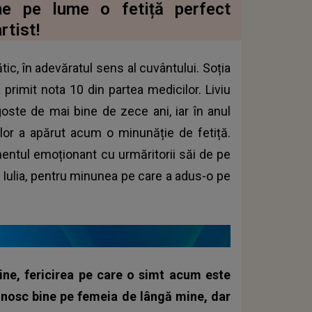
ume pe lume o fetiță perfect
rtist!
tic, în adevăratul sens al cuvântului. Soția
 primit nota 10 din partea medicilor. Liviu
oste de mai bine de zece ani, iar în anul
i lor a apărut acum o minunăție de fetiță.
mentul emoționant cu urmăritorii săi de pe
, Iulia, pentru minunea pe care a adus-o pe
bine, fericirea pe care o simt acum este
cunosc bine pe femeia de lângă mine, dar