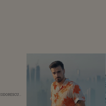
TEODORESCU
 DE FERICIRE.
L A DEVENIT