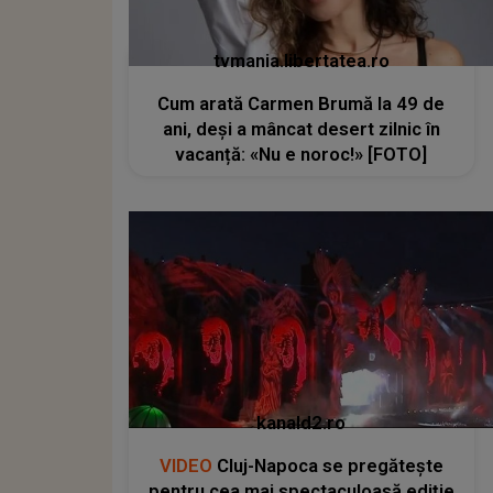
tvmania.libertatea.ro
Cum arată Carmen Brumă la 49 de
ani, deși a mâncat desert zilnic în
vacanță: «Nu e noroc!» [FOTO]
kanald2.ro
VIDEO
Cluj-Napoca se pregătește
pentru cea mai spectaculoasă ediție