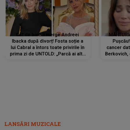
Cât de bine îi merge Andreei
MĂRTURIA
Ibacka după divorț! Fosta soție a
Pușcău!
lui Cabral a întors toate privirile în
cancer dato
prima zi de UNTOLD: „Parcă ai altă
Berkovich, 
strălucire, emani putere,
accident ru
încredere, siguranță...”
Dacă nu 
LANSĂRI MUZICALE