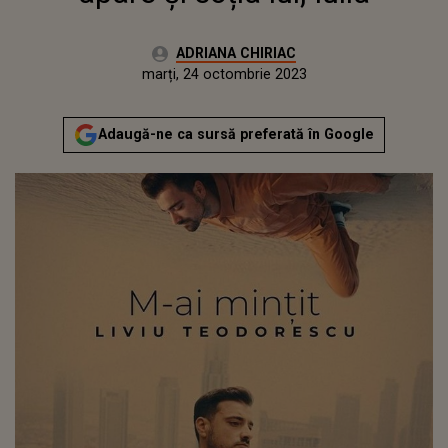
Autor:
ADRIANA CHIRIAC
Publicat:
luni, 24 octombrie 2022
Actualizat:
marți, 24 octombrie 2023
Adaugă-ne ca sursă preferată în Google