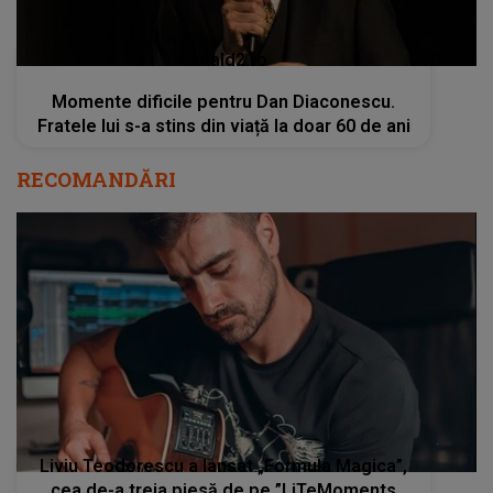
kanald2.ro
Momente dificile pentru Dan Diaconescu.
Fratele lui s-a stins din viață la doar 60 de ani
RECOMANDĂRI
Liviu Teodorescu a lansat „Formula Magica”,
cea de-a treia piesă de pe ”LiTeMoments