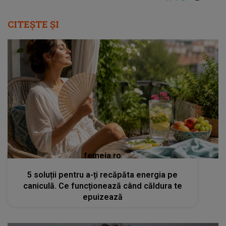
CITEȘTE ȘI
femeia.ro
5 soluții pentru a-ți recăpăta energia pe
caniculă. Ce funcționează când căldura te
epuizează