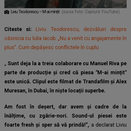
Liviu Teodorescu – M-ai mințit
(sursa foto: Captură YouTube)
Citeste si:
Liviu Teodorescu, dezvăluiri despre
căsnicia cu Iulia Iacob: „Nu a venit cu angajamente în
plus”. Cum depășesc conflictele în cuplu
„
Sunt deja la a treia colaborare cu Manuel Riva pe
parte de producție și cred că piesa "M-ai mințit"
este unică. Clipul este filmat de Trandafilm și Alex
Muresan, în Dubai, în niște locații superbe.
Am fost în deșert, dar avem și cadre de la
înălțime, cu zgârie-nori. Sound-ul piesei este
foarte fresh și sper să vă prindă!”,
a declarat
Liviu