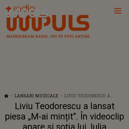
Radio Impuls
LANSĂRI MUZICALE
LIVIU TEODORESCU A
LANSAT PIESA „M-AI
Liviu Teodorescu a lansat
MINȚIT”. ÎN VIDEOCLIP
APARE ȘI SOȚIA LUI, IULIA
piesa „M-ai mințit”. În videoclip
apare și soția lui, Iulia