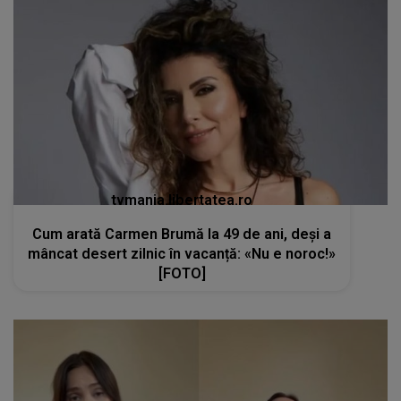
tvmania.libertatea.ro
Cum arată Carmen Brumă la 49 de ani, deși a
mâncat desert zilnic în vacanță: «Nu e noroc!»
[FOTO]