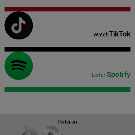
TikTok
Watch
Spotify
Listen
Parteneri: