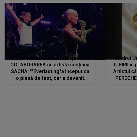
Armin van Buuren, despre
Andrei U
COLABORAREA cu artista scoțiană
IUBIRII în
SACHA: ""Everlasting"a început ca
Artistul 
o piesă de test, dar a devenit
PERECHE 
imediat preferata fanilor. Sacha și
care aleg
cu mine știam că nu am putea să o
același dr
păstrăm doar pentru noi prea mult
R
timp"