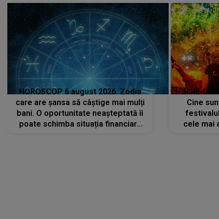
HOROSCOP 6 august 2026. Zodia
LINE-UP 
care are șansa să câștige mai mulți
Cine sunt
bani. O oportunitate neașteptată îi
festivalu
poate schimba situația financiară
cele mai 
la început de lună
sc