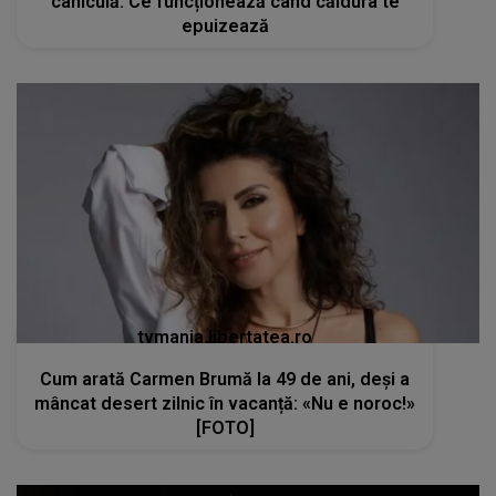
caniculă. Ce funcționează când căldura te
epuizează
tvmania.libertatea.ro
Cum arată Carmen Brumă la 49 de ani, deși a
mâncat desert zilnic în vacanță: «Nu e noroc!»
[FOTO]