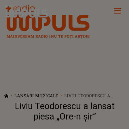
Radio Impuls
LANSĂRI MUZICALE
LIVIU TEODORESCU A
LANSAT PIESA „ORE-N ȘIR”
Liviu Teodorescu a lansat
piesa „Ore-n șir”