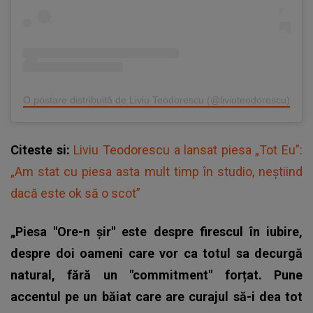
O postare distribuită de Liviu Teodorescu (@liviuteodorescu)
Citeste si:
Liviu Teodorescu a lansat piesa „Tot Eu”:
„Am stat cu piesa asta mult timp în studio, neștiind
dacă este ok să o scot”
„Piesa "Ore-n șir" este despre firescul în iubire,
despre doi oameni care vor ca totul sa decurgă
natural, fără un "commitment" forțat. Pune
accentul pe un băiat care are curajul să-i dea tot