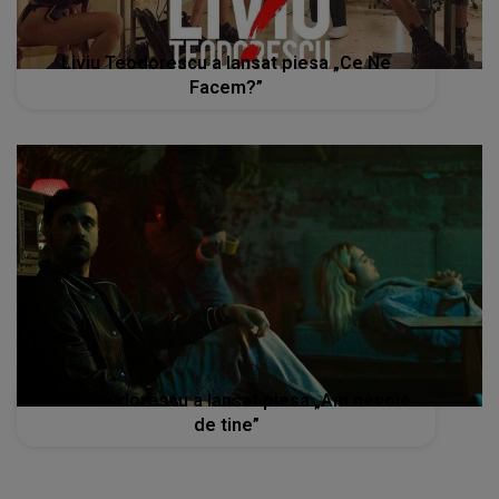
Liviu Teodorescu a lansat piesa „Ce Ne
Facem?”
Liviu Teodorescu a lansat piesa „Am nevoie
de tine”