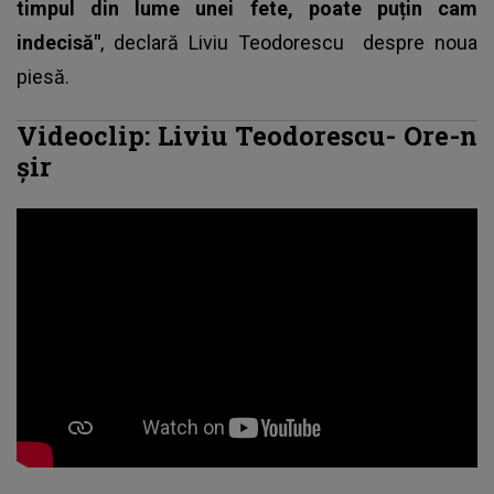
timpul din lume unei fete, poate puțin cam
indecisă"
, declară
Liviu Teodorescu
despre noua
piesă.
Videoclip: Liviu Teodorescu- Ore-n
șir