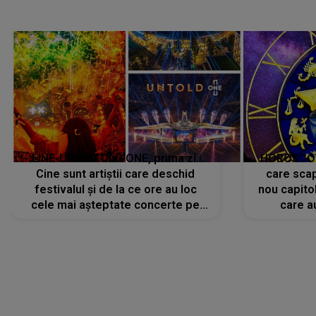
LINE-UP UNTOLD ONE, prima zi.
HOROSCOP 
Cine sunt artiștii care deschid
care scap
festivalul și de la ce ore au loc
nou capitol
cele mai așteptate concerte pe
care a
scena principală?
perioadă 