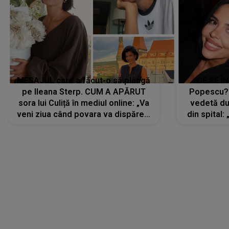
MESAJUL care a făcut-o să plângă
CE SE Î
pe Ileana Sterp. CUM A APĂRUT
Popescu?
sora lui Culiță în mediul online: „Va
vedetă du
veni ziua când povara va dispărea,
din spital:
iar lacrimile...”