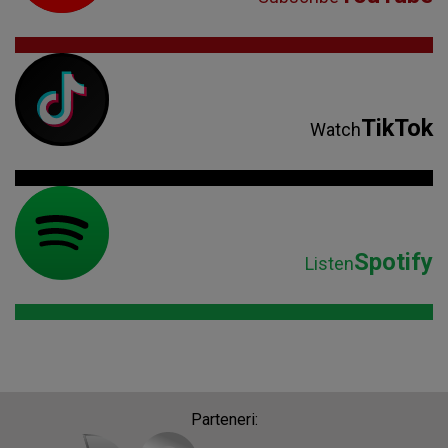
TikTok
Watch
Spotify
Listen
Parteneri: