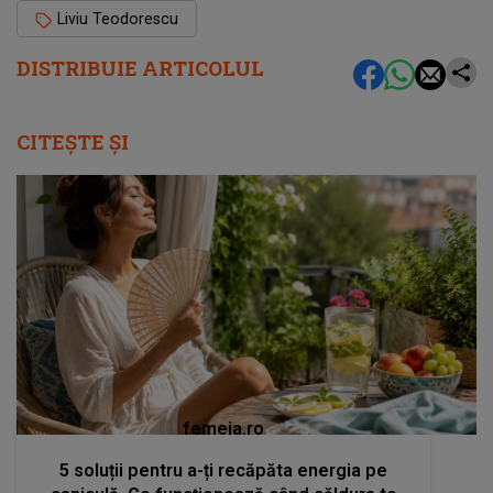
Liviu Teodorescu
DISTRIBUIE ARTICOLUL
CITEȘTE ȘI
femeia.ro
5 soluții pentru a-ți recăpăta energia pe