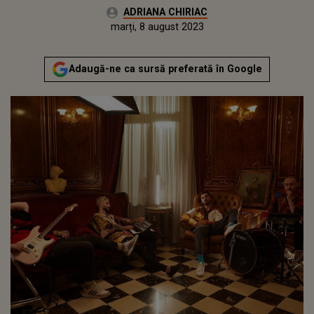
Autor:
ADRIANA CHIRIAC
Publicat:
luni, 8 august 2022
Actualizat:
marți, 8 august 2023
Adaugă-ne ca sursă preferată în Google