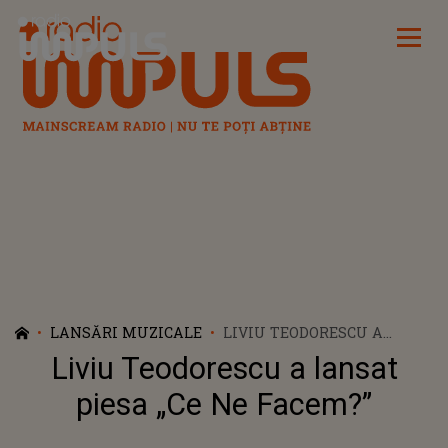
Radio Impuls
LANSĂRI MUZICALE
LIVIU TEODORESCU A
LANSAT PIESA „CE NE
Liviu Teodorescu a lansat
FACEM?”
piesa „Ce Ne Facem?”