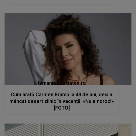
tvmania.libertatea.ro
Cum arată Carmen Brumă la 49 de ani, deși a
mâncat desert zilnic în vacanță: «Nu e noroc!»
[FOTO]