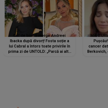
Cât de bine îi merge Andreei
MĂRTURIA
Ibacka după divorț! Fosta soție a
Pușcău!
lui Cabral a întors toate privirile în
cancer dato
prima zi de UNTOLD: „Parcă ai altă
Berkovich, 
strălucire, emani putere,
accident ru
încredere, siguranță...”
Dacă nu 