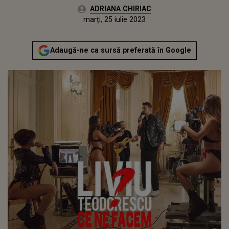
Autor:
ADRIANA CHIRIAC
Publicat:
luni, 25 iulie 2022
Actualizat:
marți, 25 iulie 2023
Adaugă-ne ca sursă preferată în Google