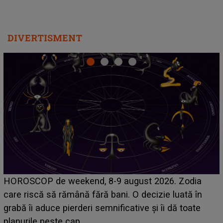
DIVERTISMENT
Emanuel a ținut ACEST DETALIU ASCUNS până
acum! În fața Alexandrei, concurentul din Casa Iubirii
face o MĂRTURISIRE NEAȘTEPTATĂ despre mama
sa: "I-am spus și ei în față, eu nu te iubesc pentru