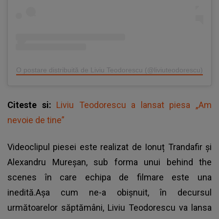
O postare distribuită de Liviu Teodorescu (@liviuteodorescu)
Citeste si:
Liviu Teodorescu a lansat piesa „Am
nevoie de tine”
Videoclipul piesei este realizat de Ionuț Trandafir și
Alexandru Mureșan, sub forma unui behind the
scenes în care echipa de filmare este una
inedită.Așa cum ne-a obișnuit, în decursul
următoarelor săptămâni,
Liviu Teodorescu
va lansa