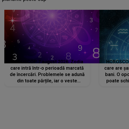
că..."
HOROSCOP 7 august 2026. Zodia
HOROSCOP 
care intră într-o perioadă marcată
care are șa
de încercări. Problemele se adună
bani. O opo
din toate părțile, iar o veste
poate schi
neașteptată îi dă planurile peste
la
cap