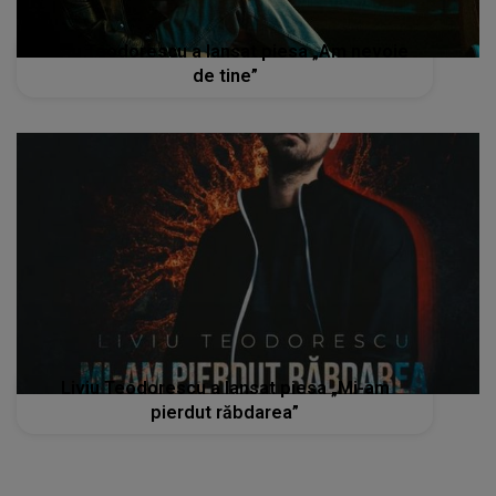
Liviu Teodorescu a lansat piesa „Am nevoie
de tine”
Liviu Teodorescu a lansat piesa „Mi-am
pierdut răbdarea”