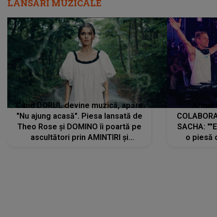
LANSĂRI MUZICALE
Când DORUL devine muzică, apare
Armin 
"Nu ajung acasă". Piesa lansată de
COLABORAR
Theo Rose și DOMINO îi poartă pe
SACHA: ""E
ascultători prin AMINTIRI și
o piesă 
REGĂSIRI, iar drumul emoțiilor
imediat pre
trece prin sufletul publicului:
cu mine șt
"Pentru toți cei care au plecat
păstrăm do
departe ca să le fie mai bine"