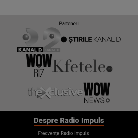
Parteneri:
Despre Radio Impuls
Frecvențe Radio Impuls