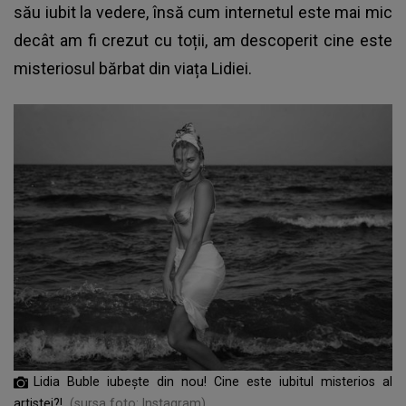
său iubit la vedere, însă cum internetul este mai mic
decât am fi crezut cu toții, am descoperit cine este
misteriosul bărbat din viața Lidiei.
Lidia Buble iubește din nou! Cine este iubitul misterios al
artistei?!
(sursa foto: Instagram)