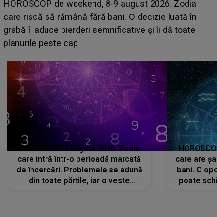
Emanuel a ținut ACEST DETALIU ASCUNS până
acum! În fața Alexandrei, concurentul din Casa Iubirii
face o MĂRTURISIRE NEAȘTEPTATĂ despre mama
sa: "I-am spus și ei în față, eu nu te iubesc pentru
că..."
HOROSCOP 7 august 2026. Zodia
HOROSCOP 
care intră într-o perioadă marcată
care are șa
de încercări. Problemele se adună
bani. O opo
din toate părțile, iar o veste
poate schi
neașteptată îi dă planurile peste
la
cap