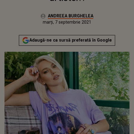
Autor:
ANDREEA BURGHELEA
Publicat:
marți, 7 septembrie 2021
Actualizat:
marți, 7 septembrie 2021
Adaugă-ne ca sursă preferată în Google