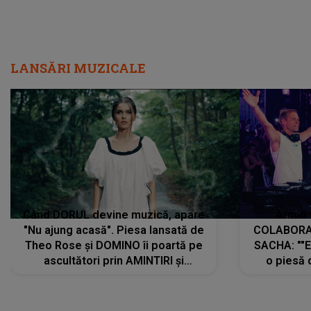
LANSĂRI MUZICALE
Când DORUL devine muzică, apare
Armin 
"Nu ajung acasă". Piesa lansată de
COLABORAR
Theo Rose și DOMINO îi poartă pe
SACHA: ""E
ascultători prin AMINTIRI și
o piesă 
REGĂSIRI, iar drumul emoțiilor
imediat pre
trece prin sufletul publicului:
cu mine șt
"Pentru toți cei care au plecat
păstrăm do