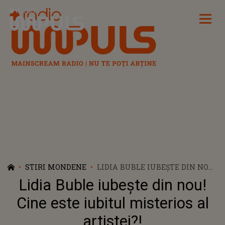
Radio Impuls
STIRI MONDENE
LIDIA BUBLE IUBEȘTE DIN NOU!
CINE ESTE IUBITUL MISTERIOS
Lidia Buble iubește din nou!
AL ARTISTEI?!
Cine este iubitul misterios al
artistei?!