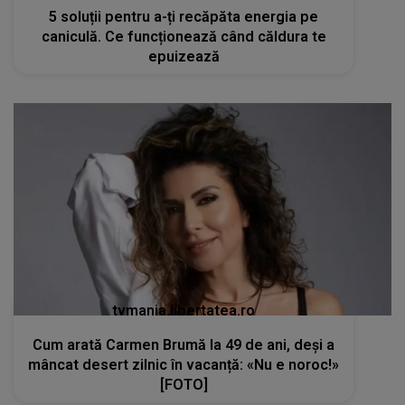
5 soluții pentru a-ți recăpăta energia pe
caniculă. Ce funcționează când căldura te
epuizează
tvmania.libertatea.ro
Cum arată Carmen Brumă la 49 de ani, deși a
mâncat desert zilnic în vacanță: «Nu e noroc!»
[FOTO]