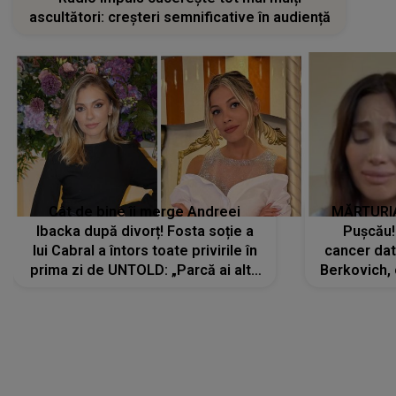
ascultători: creșteri semnificative în audiență
Cât de bine îi merge Andreei
MĂRTURIA
Ibacka după divorț! Fosta soție a
Pușcău!
lui Cabral a întors toate privirile în
cancer dato
prima zi de UNTOLD: „Parcă ai altă
Berkovich, 
strălucire, emani putere,
accident ru
încredere, siguranță...”
Dacă nu 