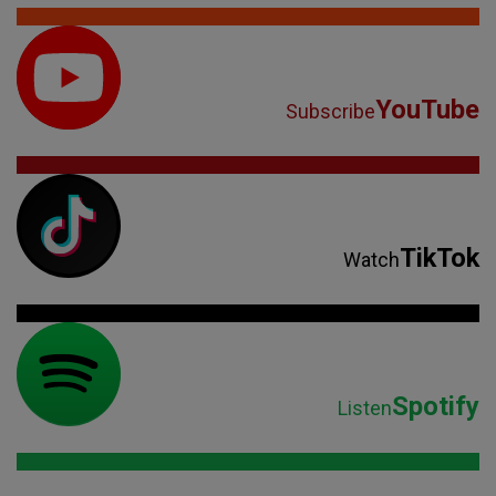
YouTube
Subscribe
TikTok
Watch
Spotify
Listen