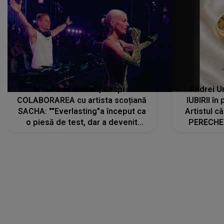
Armin van Buuren, despre
Andrei U
COLABORAREA cu artista scoțiană
IUBIRII în
SACHA: ""Everlasting"a început ca
Artistul 
o piesă de test, dar a devenit
PERECHE 
imediat preferata fanilor. Sacha și
care aleg
cu mine știam că nu am putea să o
același dr
păstrăm doar pentru noi prea mult
R
timp"