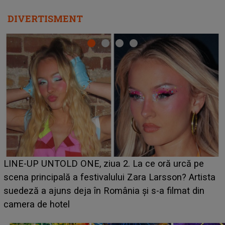
DIVERTISMENT
Ce a dezvăluit noua concurentă din "Casa Iubirii" l-a
luat prin surprindere pe Emanuel. CINE ESTE
BĂIATUL VIZAT de Alexandra?! Aflându-se în fața
faptului împlinit, A RECUNOSCUT IMEDIAT: "Am
avut..."