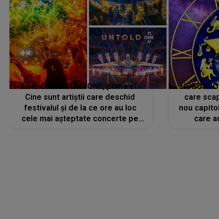
LINE-UP UNTOLD ONE, prima zi.
HOROSCOP 
Cine sunt artiștii care deschid
care scap
festivalul și de la ce ore au loc
nou capitol
cele mai așteptate concerte pe
care a
scena principală?
perioadă 