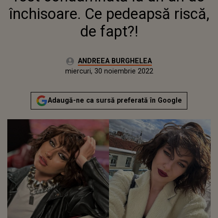
închisoare. Ce pedeapsă riscă,
de fapt?!
Autor:
ANDREEA BURGHELEA
Publicat:
miercuri, 30 noiembrie 2022
Actualizat:
miercuri, 30 noiembrie 2022
Adaugă-ne ca sursă preferată în Google