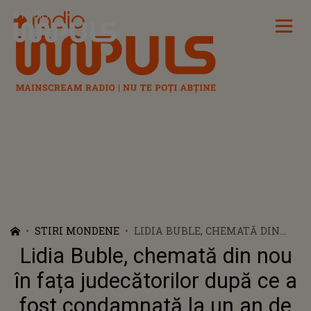
Radio Impuls
STIRI MONDENE
LIDIA BUBLE, CHEMATĂ DIN
NOU ÎN FAȚA JUDECĂTORILOR
Lidia Buble, chemată din nou
DUPĂ CE A FOST CONDAMNATĂ
LA UN AN DE ÎNCHISOARE. CE
în fața judecătorilor după ce a
PEDEAPSĂ RISCĂ, DE FAPT?!
fost condamnată la un an de