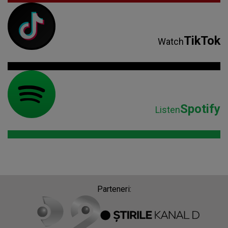
TikTok
Watch
Spotify
Listen
Parteneri: