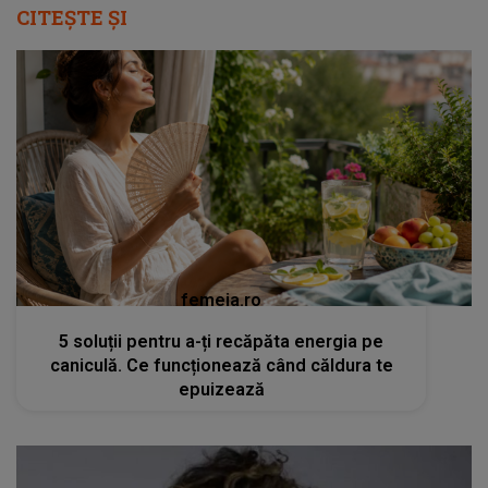
CITEȘTE ȘI
femeia.ro
5 soluții pentru a-ți recăpăta energia pe
caniculă. Ce funcționează când căldura te
epuizează