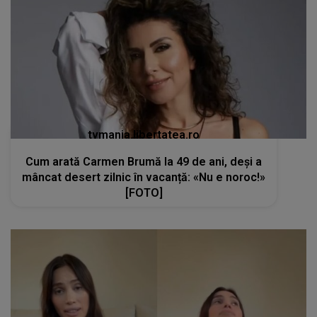
tvmania.libertatea.ro
Cum arată Carmen Brumă la 49 de ani, deși a
mâncat desert zilnic în vacanță: «Nu e noroc!»
[FOTO]