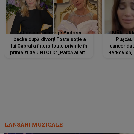
Cât de bine îi merge Andreei
MĂRTURIA
Ibacka după divorț! Fosta soție a
Pușcău!
lui Cabral a întors toate privirile în
cancer dato
prima zi de UNTOLD: „Parcă ai altă
Berkovich, 
strălucire, emani putere,
accident ru
încredere, siguranță...”
Dacă nu 
LANSĂRI MUZICALE