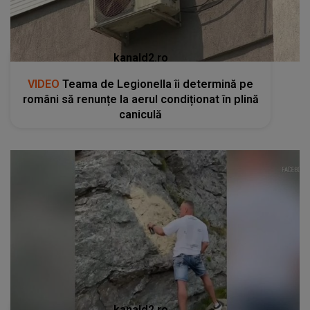
kanald2.ro
VIDEO
Teama de Legionella îi determină pe
români să renunțe la aerul condiționat în plină
caniculă
kanald2.ro