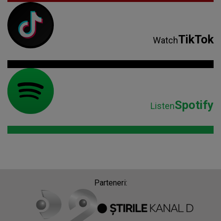
TikTok
Watch
Spotify
Listen
Parteneri: