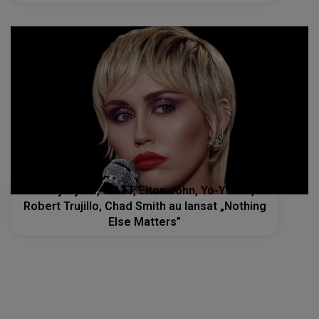
Miley Cyrus, WATT, Elton John, Yo-Yo Ma,
Robert Trujillo, Chad Smith au lansat „Nothing
Else Matters”