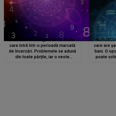
HOROSCOP 7 august 2026. Zodia
HOROSCOP 
care intră într-o perioadă marcată
care are șa
de încercări. Problemele se adună
bani. O opo
din toate părțile, iar o veste
poate schi
neașteptată îi dă planurile peste
la
cap