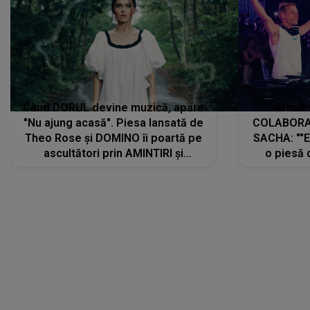
Când DORUL devine muzică, apare
Armin 
"Nu ajung acasă". Piesa lansată de
COLABORAR
Theo Rose și DOMINO îi poartă pe
SACHA: ""E
ascultători prin AMINTIRI și
o piesă 
REGĂSIRI, iar drumul emoțiilor
imediat pre
trece prin sufletul publicului:
cu mine șt
"Pentru toți cei care au plecat
păstrăm do
departe ca să le fie mai bine"