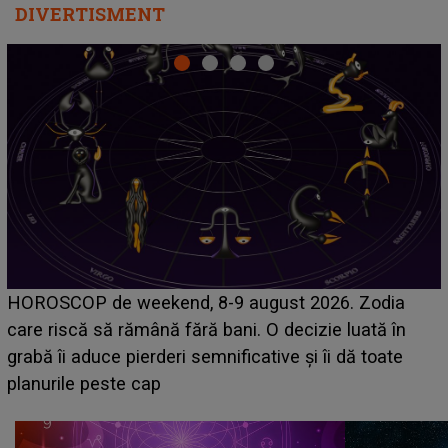
DIVERTISMENT
Emanuel a ținut ACEST DETALIU ASCUNS până
acum! În fața Alexandrei, concurentul din Casa Iubirii
face o MĂRTURISIRE NEAȘTEPTATĂ despre mama
sa: "I-am spus și ei în față, eu nu te iubesc pentru
că..."