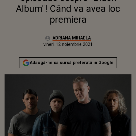
Album"! Când va avea loc
premiera
Autor:
ADRIANA MIHAELA
Publicat:
marți, 17 august 2021
Actualizat:
vineri, 12 noiembrie 2021
Adaugă-ne ca sursă preferată în Google