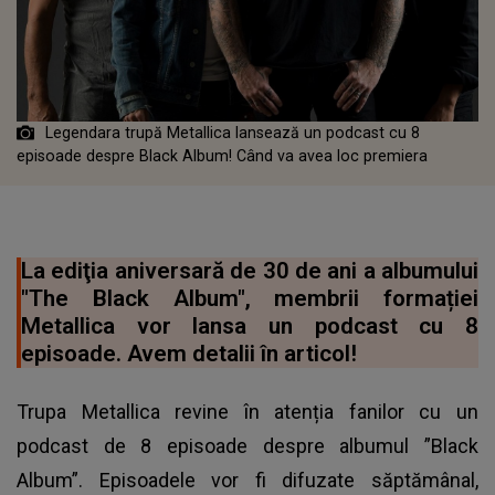
Legendara trupă Metallica lansează un podcast cu 8
episoade despre Black Album! Când va avea loc premiera
La ediţia aniversară de 30 de ani a albumului
"The Black Album", membrii formației
Metallica vor lansa un podcast cu 8
episoade. Avem detalii în articol!
Trupa Metallica revine în atenția fanilor cu un
podcast de 8 episoade despre albumul ”Black
Album”. Episoadele vor fi difuzate săptămânal,