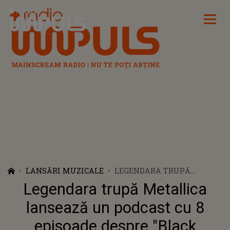
Radio Impuls
LANSĂRI MUZICALE
LEGENDARA TRUPĂ
METALLICA LANSEAZĂ UN
Legendara trupă Metallica
PODCAST CU 8 EPISOADE
DESPRE "BLACK ALBUM"!
lansează un podcast cu 8
CÂND VA AVEA LOC
episoade despre "Black
PREMIERA