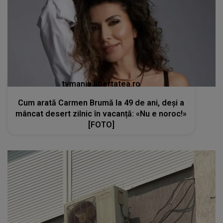
tvmania.libertatea.ro
Cum arată Carmen Brumă la 49 de ani, deși a
mâncat desert zilnic în vacanță: «Nu e noroc!»
[FOTO]