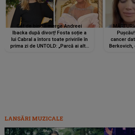
Cât de bine îi merge Andreei
MĂRTURIA
Ibacka după divorț! Fosta soție a
Pușcău!
lui Cabral a întors toate privirile în
cancer dato
prima zi de UNTOLD: „Parcă ai altă
Berkovich, 
strălucire, emani putere,
accident ru
încredere, siguranță...”
Dacă nu 
LANSĂRI MUZICALE