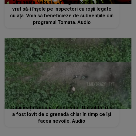
Dimineața Nebună. Un legumitor din Bihor a
vrut să-i înșele pe inspectori cu roșii legate
cu ața. Voia să beneficieze de subvențiile din
programul Tomata. Audio
Dimineața Nebună: Video viral! Un soldat rus
a fost lovit de o grenadă chiar în timp ce își
facea nevoile. Audio