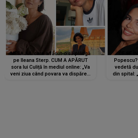
MESAJUL care a făcut-o să plângă
CE SE Î
pe Ileana Sterp. CUM A APĂRUT
Popescu?
sora lui Culiță în mediul online: „Va
vedetă du
veni ziua când povara va dispărea,
din spital:
iar lacrimile...”