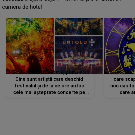
faptului împlinit, A RECUNOSCUT IMEDIAT: "Am
avut..."
LINE-UP UNTOLD ONE, prima zi.
HOROSCOP 
Cine sunt artiștii care deschid
care scap
festivalul și de la ce ore au loc
nou capitol
cele mai așteptate concerte pe
care a
scena principală?
perioadă 