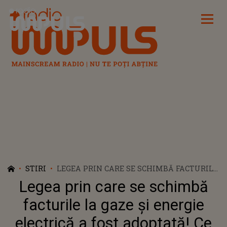
Radio Impuls
STIRI
LEGEA PRIN CARE SE SCHIMBĂ FACTURILE
LA GAZE ȘI ENERGIE ELECTRICĂ A FOST
Legea prin care se schimbă
ADOPTATĂ! CE VA SCRIE PE ELE ÎNCEPÂND
DIN TOAMNĂ
facturile la gaze și energie
electrică a fost adoptată! Ce