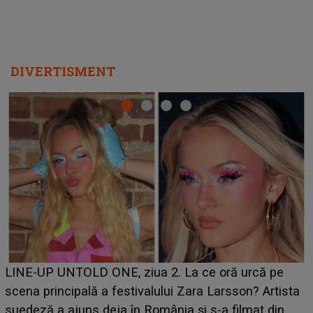
DIVERTISMENT
Ce a dezvăluit noua concurentă din "Casa Iubirii" l-a
luat prin surprindere pe Emanuel. CINE ESTE
BĂIATUL VIZAT de Alexandra?! Aflându-se în fața