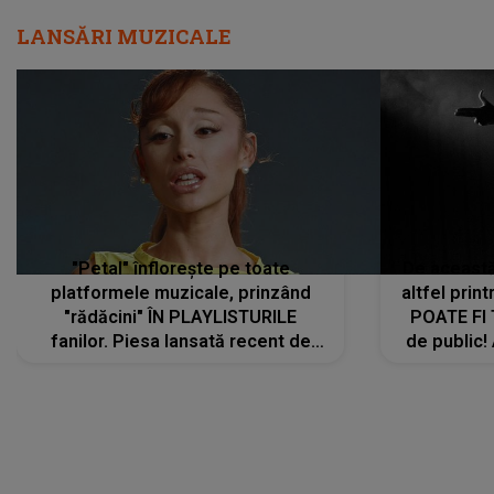
LANSĂRI MUZICALE
"Petal" înflorește pe toate
De această 
platformele muzicale, prinzând
altfel prin
"rădăcini" ÎN PLAYLISTURILE
POATE FI
fanilor. Piesa lansată recent de
de public!
Ariana Grande îi face pe
a lansat V
ascultători SĂ O ASCULTE PE
REPEAT