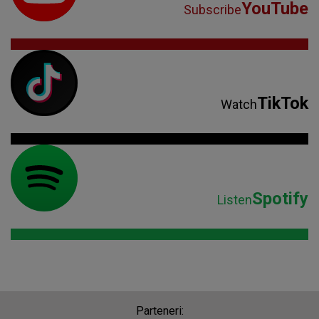
YouTube
Subscribe
TikTok
Watch
Spotify
Listen
Parteneri: