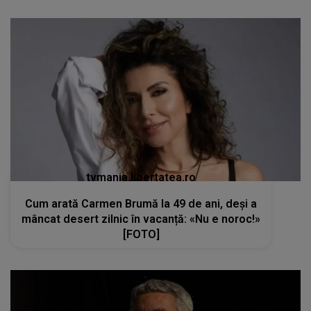
tvmania.libertatea.ro
Cum arată Carmen Brumă la 49 de ani, deși a
mâncat desert zilnic în vacanță: «Nu e noroc!»
[FOTO]