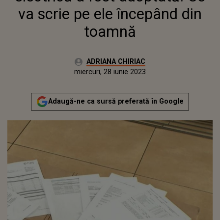
va scrie pe ele începând din
toamnă
Autor:
ADRIANA CHIRIAC
Publicat:
marți, 28 iunie 2022
Actualizat:
miercuri, 28 iunie 2023
Adaugă-ne ca sursă preferată în Google