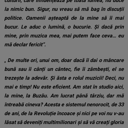
culturii, care influențează pe toată lumea, nu duce
la nimic bun. Sigur, nu vreau să mă bag în discuții
politice. Oamenii așteaptă de la mine să îi mai
bucur. Le aduc o lumină, o bucurie. Și dacă prin
mine, prin muzica mea, mai putem face ceva… eu
mă declar fericit”.
„
De multe ori, unui om, doar dacă îi dai o mâncare
bună sau îi cânți un cântec, fie îi zâmbești, el se
trezește la adevăr. Și ăsta e rolul muzicii! Deci, nu
mai e timp! Nu este eficient. Am stat în studio aici,
la mine, la Buzău. Am lucrat până târziu, dar mă
întreabă cineva? Acesta e sistemul nenorocit, de 33
de ani, de la Revoluție încoace și nici pe voi nu v-au
lăsat să deveniți multimilionari și să vă creați gloria