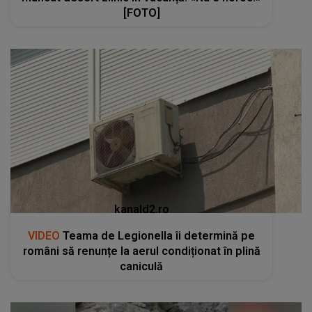
[FOTO]
kanald2.ro
VIDEO
Teama de Legionella îi determină pe
români să renunțe la aerul condiționat în plină
caniculă