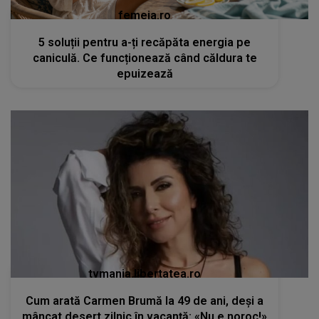
femeia.ro
5 soluții pentru a-ți recăpăta energia pe
caniculă. Ce funcționează când căldura te
epuizează
tvmania.libertatea.ro
Cum arată Carmen Brumă la 49 de ani, deși a
mâncat desert zilnic în vacanță: «Nu e noroc!»