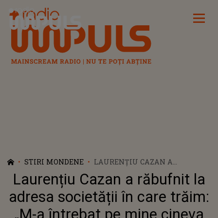
Radio Impuls
STIRI MONDENE
LAURENȚIU CAZAN A
RĂBUFNIT LA ADRESA
Laurențiu Cazan a răbufnit la
SOCIETĂȚII ÎN CARE TRĂIM: „M-
A ÎNTREBAT PE MINE CINEVA
adresa societății în care trăim:
CE FAC EU CU ADEVĂRAT?”. IATĂ
„M-a întrebat pe mine cineva
CE L-A REVOLTAT PE ARTIST