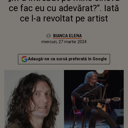
ce fac eu cu adevărat?”. Iată
ce l-a revoltat pe artist
Autor:
BIANCA ELENA
Publicat:
luni, 27 martie 2023
Actualizat:
miercuri, 27 martie 2024
Adaugă-ne ca sursă preferată în Google