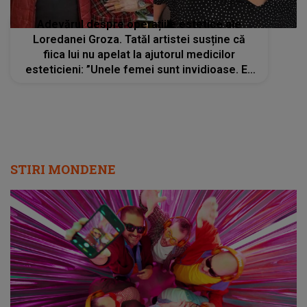
Adevărul despre operațiile estetice ale
Loredanei Groza. Tatăl artistei susține că
fiica lui nu apelat la ajutorul medicilor
esteticieni: ”Unele femei sunt invidioase. Ea
așa are constituția fizică”
STIRI MONDENE