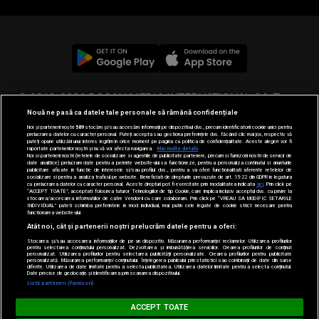
© 2019-2026 DOGAN MEDIA INTERNATIONAL SA, Toate
Nouă ne pasă ca datele tale personale să rămână confidențiale
drepturile rezervate.
Noi și partenerii noștri
589
stocăm și/sau accesăm informații pe dispozitivul dvs., precum identificatorii cookie unici pentru
prelucrarea datelor cu caracter personal. Puteți accepta sau gestiona preferințele dvs. făcând clic mai jos, respectiv vă
puteți opune utilizării unui interes legitim în orice moment pe pagina cu politica de confidențialitate. Aceste alegeri vor fi
raportate partenerilor noștri și nu vă vor afecta navigarea.
Mai multe detalii
Noi si partenerii nostri (retelele de socializare si agentiile de publicitate partenere, precum si furnizorii nostri de servicii de
date analitice) prelucram date pentru a permite website-ului sa functioneze, pentru a personaliza continutul si anunturile
publicitare afisate in functie de interesele si/sau profilul dvs., pentru a va oferi functionalitati aferente retelelor de
socializare si pentru a analiza traficul pe website. Beneficiati de drepturile prevazute de art. 15-22 din GDPR in legatura
cu prelucrarea datelor cu caracter personal. Aceste drepturi pot fi exercitate prin modalitatea indicata
aici
. Prin click pe
“ACCEPT TOATE”, acceptati folosirea tuturor Tehnologiilor de tip Cookie, care implica inclusiv acceptul dvs. cu privire la
stocarea/accesarea informatiilor de catre Vendor-ii cu care colaboram. Prin click pe “VREAU SA MODIFIC SETARILE
INDIVIDUAL” puteti schimba preferintele in mod individual, mai putin cele legate de cookie strict necesare pentru
functionarea website-ului.
Atât noi, cât și partenerii noștri prelucrăm datele pentru a oferi:
Stocarea și/sau accesarea informațiilor de pe un dispozitiv. Măsurarea performanței reclamelor. Utilizarea profilurilor
pentru selectarea conținutului personalizat. Dezvoltarea și îmbunătățirea serviciilor. Crearea profilurilor de conținut
personalizat. Utilizarea profilurilor pentru selectarea publicității personalizate. Crearea profilurilor pentru publicitate
personalizată. Măsurarea performanței conținutului. Înțelegerea publicului prin statistici sau combinații de date din surse
diferite. Utilizarea de date limitate pentru a selecta publicitatea. Utilizarea datelor limitate pentru a selecta conținutul.
Date precise de geolocație și identificarea prin scanarea dispozitivului.
Listă parteneri (furnizori)
MUSIC NON STOP
ACCEPT TOATE