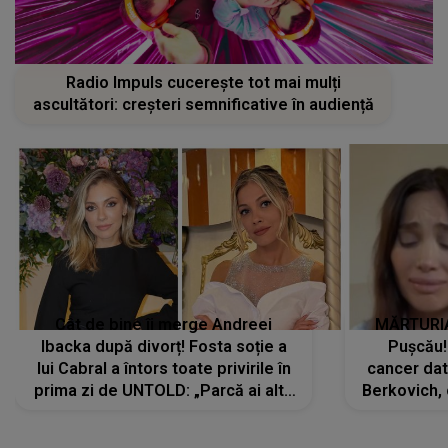
Radio Impuls cucerește tot mai mulți
ascultători: creșteri semnificative în audiență
Cât de bine îi merge Andreei
MĂRTURIA
Ibacka după divorț! Fosta soție a
Pușcău!
lui Cabral a întors toate privirile în
cancer dato
prima zi de UNTOLD: „Parcă ai altă
Berkovich, 
strălucire, emani putere,
accident ru
încredere, siguranță...”
Dacă nu 