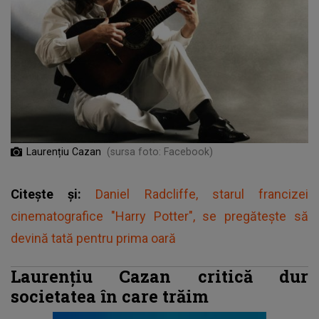
Laurențiu Cazan
(sursa foto: Facebook)
Citește și:
Daniel Radcliffe, starul francizei
cinematografice "Harry Potter", se pregătește să
devină tată pentru prima oară
Laurențiu Cazan critică dur
societatea în care trăim