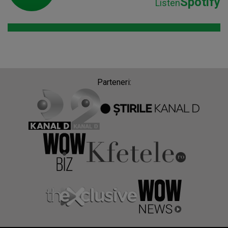
Spotify
Listen
Parteneri: