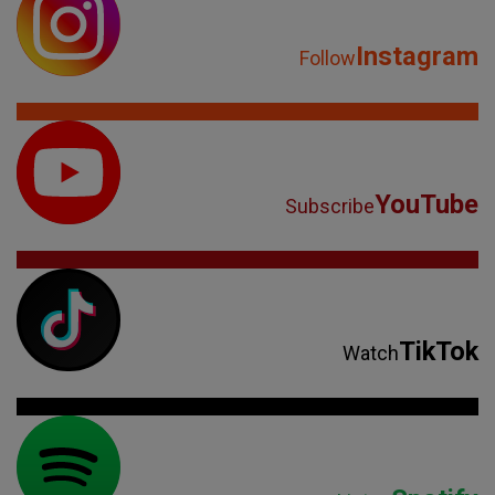
Instagram
Follow
YouTube
Subscribe
TikTok
Watch