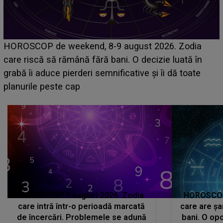
Emanuel a ținut ACEST DETALIU ASCUNS până
acum! În fața Alexandrei, concurentul din Casa Iubirii
face o MĂRTURISIRE NEAȘTEPTATĂ despre mama
sa: "I-am spus și ei în față, eu nu te iubesc pentru
că..."
HOROSCOP 7 august 2026. Zodia
HOROSCOP 
care intră într-o perioadă marcată
care are șa
de încercări. Problemele se adună
bani. O opo