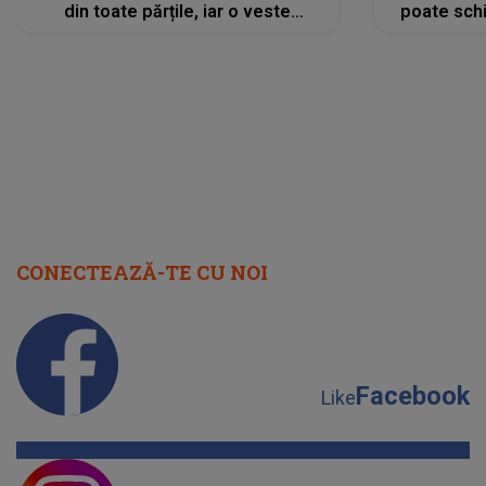
din toate părțile, iar o veste
poate schi
neașteptată îi dă planurile peste
la
cap
CONECTEAZĂ-TE CU NOI
Facebook
Like