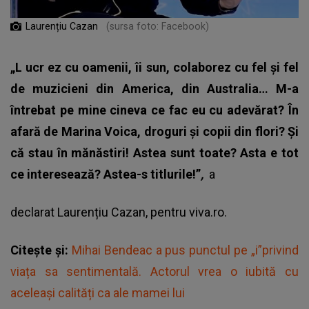
Laurențiu Cazan
(sursa foto: Facebook)
„L
ucr
ez cu oamenii, îi sun, colaborez cu fel și fel
de muzicieni din America, din Australia… M-a
întrebat pe mine cineva ce fac eu cu adevărat? În
afară de Marina Voica, droguri și copii din flori? Și
că stau în mănăstiri! Astea sunt toate? Asta e tot
ce interesează? Astea-s titlurile!”
,
a
declarat Laurențiu Cazan, pentru viva.ro.
Citește și:
Mihai Bendeac a pus punctul pe „i”privind
viața sa sentimentală. Actorul vrea o iubită cu
aceleași calități ca ale mamei lui