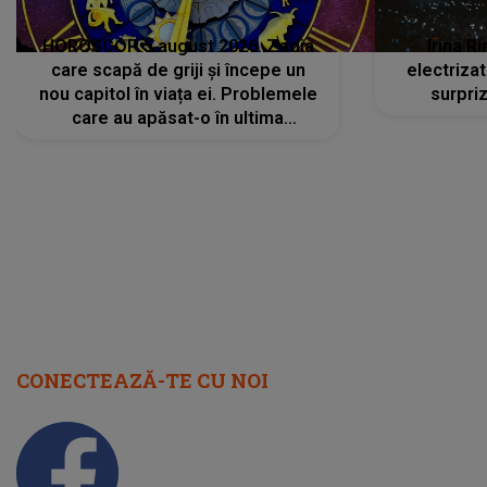
HOROSCOP 5 august 2026. Zodia
Irina R
care scapă de griji și începe un
electriza
nou capitol în viața ei. Problemele
surpri
care au apăsat-o în ultima
perioadă își găsesc, în sfârșit,
rezolvarea
CONECTEAZĂ-TE CU NOI