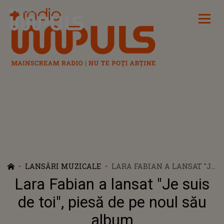
Radio Impuls
LANSĂRI MUZICALE
LARA FABIAN A LANSAT "JE
SUIS DE TOI", PIESĂ DE PE
Lara Fabian a lansat "Je suis
NOUL SĂU ALBUM
de toi", piesă de pe noul său
album