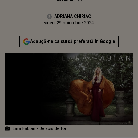
Autor:
ADRIANA CHIRIAC
Publicat:
vineri, 29 noiembrie 2024
Actualizat:
vineri, 29 noiembrie 2024
Adaugă-ne ca sursă preferată în Google
Lara Fabian - Je suis de toi