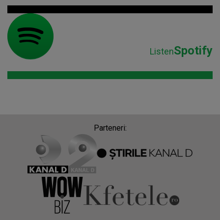
Spotify
Listen
Parteneri: