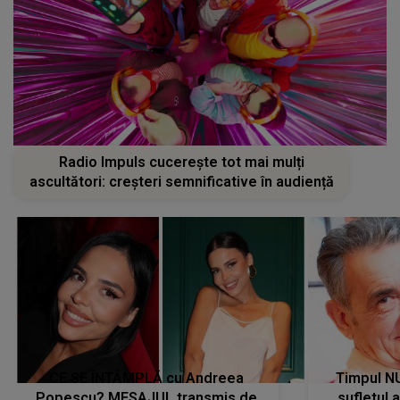
Radio Impuls cucerește tot mai mulți
ascultători: creșteri semnificative în audiență
CE SE ÎNTÂMPLĂ cu Andreea
Timpul N
Popescu? MESAJUL transmis de
sufletul 