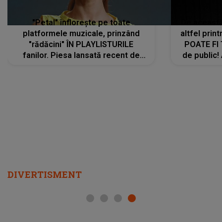
"Petal" înflorește pe toate
De această 
platformele muzicale, prinzând
altfel prin
"rădăcini" ÎN PLAYLISTURILE
POATE FI
fanilor. Piesa lansată recent de
de public!
Ariana Grande îi face pe
a lansat V
ascultători SĂ O ASCULTE PE
REPEAT
DIVERTISMENT