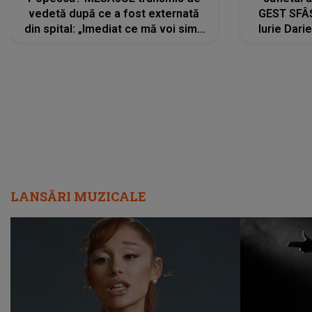
vedetă după ce a fost externată
GEST SFÂȘ
din spital: „Imediat ce mă voi simți
Iurie Dari
mai bine...”
măsură ce
LANSĂRI MUZICALE