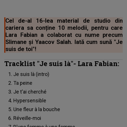
Cel de-al 16-lea material de studio din
cariera sa conține 10 melodii, pentru care
Lara Fabian a colaborat cu nume precum
Slimane și Yaacov Salah. Iată cum sună "Je
suis de toi"!
Tracklist "Je suis là"- Lara Fabian
:
Je suis là
(intro)
Ta peine
Je t'ai cherché
Hypersensible
Une fleur à la bouche
Réveille-moi
D'une femme à une femme