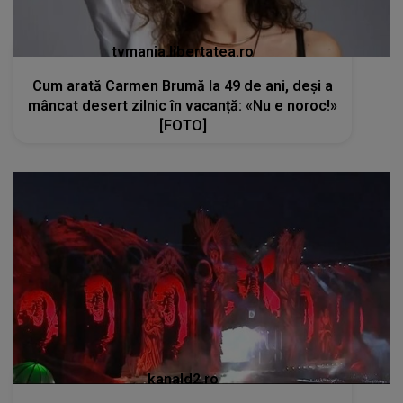
tvmania.libertatea.ro
Cum arată Carmen Brumă la 49 de ani, deși a
mâncat desert zilnic în vacanță: «Nu e noroc!»
[FOTO]
kanald2.ro