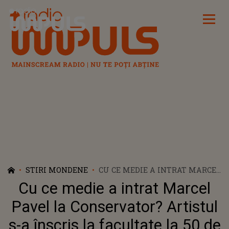
Radio Impuls
STIRI MONDENE
CU CE MEDIE A INTRAT MARCEL
PAVEL LA CONSERVATOR?
Cu ce medie a intrat Marcel
ARTISTUL S-A ÎNSCRIS LA
FACULTATE LA 50 DE ANI
Pavel la Conservator? Artistul
s-a înscris la facultate la 50 de