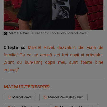
Marcel Pavel
(sursa foto: Facebook/ Marcel Pavel)
Citește și:
Marcel Pavel, dezvăluiri din viața de
familie! Cu ce se ocupă cei trei copii ai artistului:
„Sunt cu bun-simț copiii mei, sunt foarte bine
educați”
MAI MULTE DESPRE:
Marcel Pavel
Marcel Pavel dezvaluiri