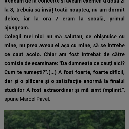
Veneam de la concerte și aveam exemen a doua zi
la 8, trebuia să învăț toată noaptea, nu am dormit
deloc, iar la ora 7 eram la școală, primul
ajungeam.
Colegii mei nici nu mă salutau, se obișnuise cu
mine, nu prea aveau ei așa cu mine, să se întrebe
ce caut acolo. Chiar am fost întrebat de către
comisia de examinare: "Da dumneata ce cauți aici?
Cum te numești?".(...) A fost foarte, foarte dificil,
dar și o plăcere și o satisfacție enormă la finalul
studiilor A fost extraordinar și mă simt împlinit."
,
spune
Marcel Pavel
.