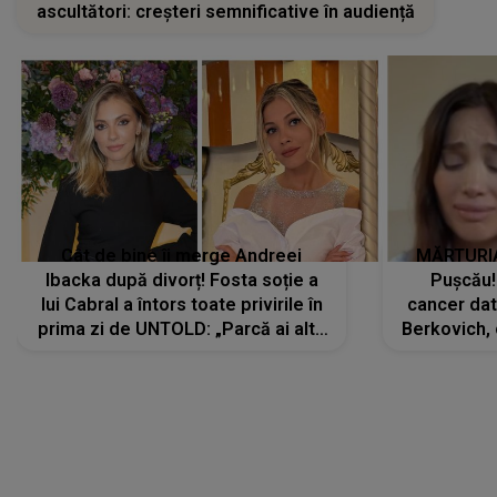
ascultători: creșteri semnificative în audiență
Cât de bine îi merge Andreei
MĂRTURIA
Ibacka după divorț! Fosta soție a
Pușcău!
lui Cabral a întors toate privirile în
cancer dato
prima zi de UNTOLD: „Parcă ai altă
Berkovich, 
strălucire, emani putere,
accident ru
încredere, siguranță...”
Dacă nu 