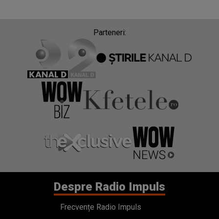
Parteneri:
Despre Radio Impuls
Frecvențe Radio Impuls