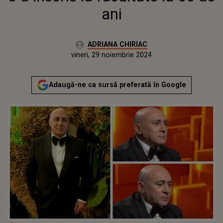
ani
Autor:
ADRIANA CHIRIAC
Publicat:
vineri, 29 noiembrie 2024
Actualizat:
vineri, 29 noiembrie 2024
Adaugă-ne ca sursă preferată în Google