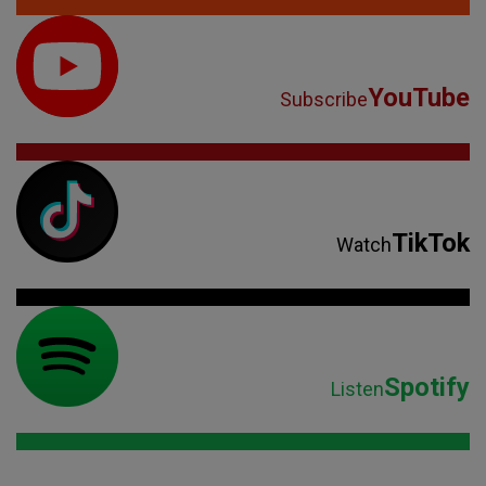
YouTube
Subscribe
TikTok
Watch
Spotify
Listen