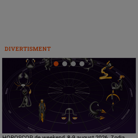
departe ca să le fie mai bine"
DIVERTISMENT
Emanuel a ținut ACEST DETALIU ASCUNS până