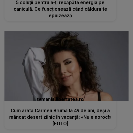
5 soluții pentru a-ți recăpăta energia pe
caniculă. Ce funcționează când căldura te
epuizează
tvmania.libertatea.ro
Cum arată Carmen Brumă la 49 de ani, deși a
mâncat desert zilnic în vacanță: «Nu e noroc!»
[FOTO]