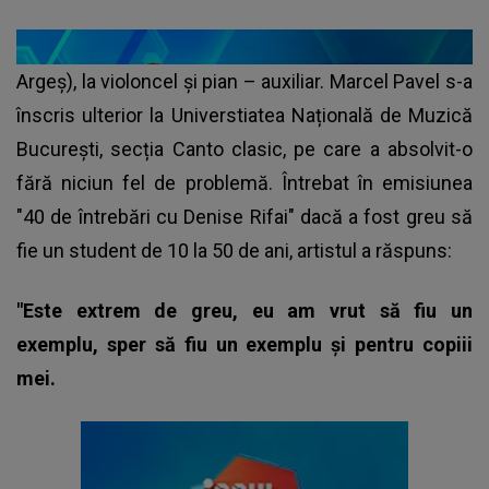
Argeş), la violoncel şi pian – auxiliar. Marcel Pavel s-a
înscris ulterior la Universtiatea Națională de Muzică
Bucureşti, secția Canto clasic, pe care a absolvit-o
fără niciun fel de problemă. Întrebat în emisiunea
"40 de întrebări cu Denise Rifai" dacă a fost greu să
fie un student de 10 la 50 de ani, artistul a răspuns:
"Este extrem de greu, eu am vrut să fiu un
exemplu, sper să fiu un exemplu și pentru copiii
mei.