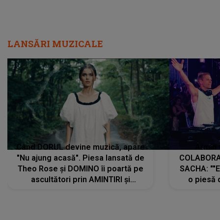
LANSĂRI MUZICALE
Când DORUL devine muzică, apare
Armin 
"Nu ajung acasă". Piesa lansată de
COLABORAR
Theo Rose și DOMINO îi poartă pe
SACHA: ""E
ascultători prin AMINTIRI și
o piesă 
REGĂSIRI, iar drumul emoțiilor
imediat pre
trece prin sufletul publicului:
cu mine șt
"Pentru toți cei care au plecat
păstrăm do