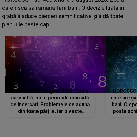
acum! În fața Alexandrei, concurentul din Casa Iubirii
face o MĂRTURISIRE NEAȘTEPTATĂ despre mama
sa: "I-am spus și ei în față, eu nu te iubesc pentru
că..."
HOROSCOP 7 august 2026. Zodia
HOROSCOP 
care intră într-o perioadă marcată
care are șa
de încercări. Problemele se adună
bani. O opo
din toate părțile, iar o veste
poate schi
neașteptată îi dă planurile peste
la
cap