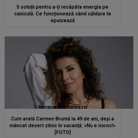
5 soluții pentru a-ți recăpăta energia pe
caniculă. Ce funcționează când căldura te
epuizează
tvmania.libertatea.ro
Cum arată Carmen Brumă la 49 de ani, deși a
mâncat desert zilnic în vacanță: «Nu e noroc!»
[FOTO]