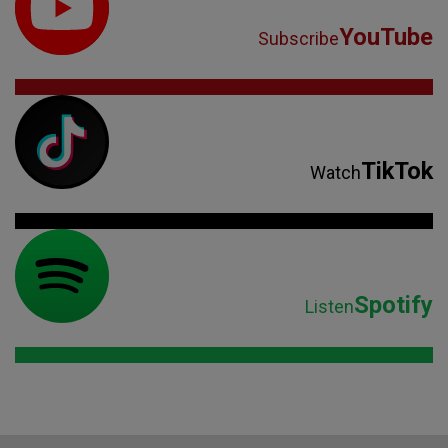
YouTube
Subscribe
TikTok
Watch
Spotify
Listen