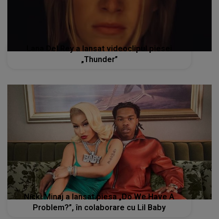
Lana Del Rey a lansat videoclipul piesei
„Thunder”
Nicki Minaj a lansat piesa „Do We Have A
Problem?”, în colaborare cu Lil Baby