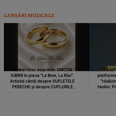
LANSĂRI MUZICALE
Andrei Ursu surprinde EMOȚIA
"Petal"
IUBIRII în piesa "La Bine, La Rău".
platforme
Artistul cântă despre SUFLETELE
"rădăci
PERECHE și despre CUPLURILE
fanilor. 
care aleg să meargă împreună pe
Arian
același drum, INDIFERENT DE CE LE
ascultă
REZERVĂ VIAȚA