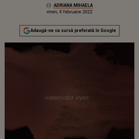
Autor:
ADRIANA MIHAELA
Publicat:
vineri, 4 februarie 2022
Actualizat:
vineri, 4 februarie 2022
Adaugă-ne ca sursă preferată în Google