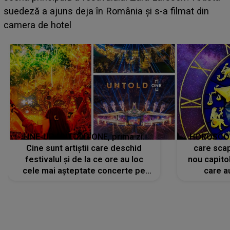
BĂIATUL VIZAT de Alexandra?! Aflându-se în fața
n
faptului împlinit, A RECUNOSCUT IMEDIAT: "Am
avut..."
LINE-UP UNTOLD ONE, prima zi.
HOROSCOP 
Cine sunt artiștii care deschid
care scap
festivalul și de la ce ore au loc
nou capitol
cele mai așteptate concerte pe
care a
scena principală?
perioadă 