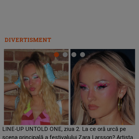
DIVERTISMENT
Ce a dezvăluit noua concurentă din "Casa Iubirii" l
e
luat prin surprindere pe Emanuel. CINE ESTE
ista