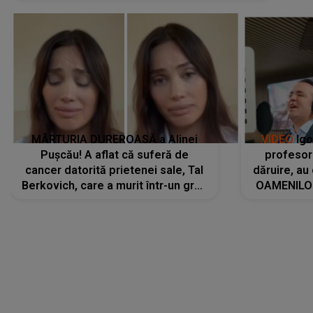
MĂRTURIA DUREROASĂ a Alinei
VIDEO
Igo
Pușcău! A aflat că suferă de
profesori
cancer datorită prietenei sale, Tal
dăruire, au
Berkovich, care a murit într-un grav
OAMENILOR
accident rutier: „Mi-a salvat viața.
despre
Dacă nu era ea, nici eu nu mai
amprente 
eram...”
ELEVILOR,
anilor: "