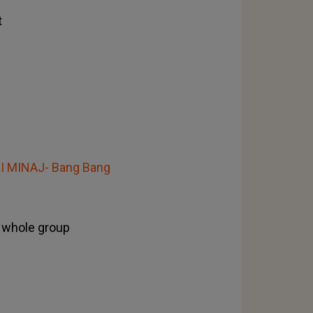
t
I MINAJ- Bang Bang
hе whоlе grоuр