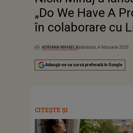
CU L
„Do We Have A Pr
în colaborare cu L
Publicat:
Autor:
vineri, 4 februarie 2022
Actualizat:
ADRIANA MIHAELA
sâmbătă, 4 februarie 2023
Adaugă-ne ca sursă preferată în Google
CITEȘTE ȘI