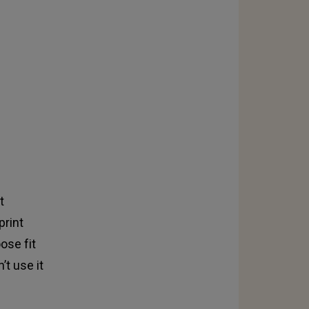
t
рrіnt
оѕе fіt
’t uѕе іt