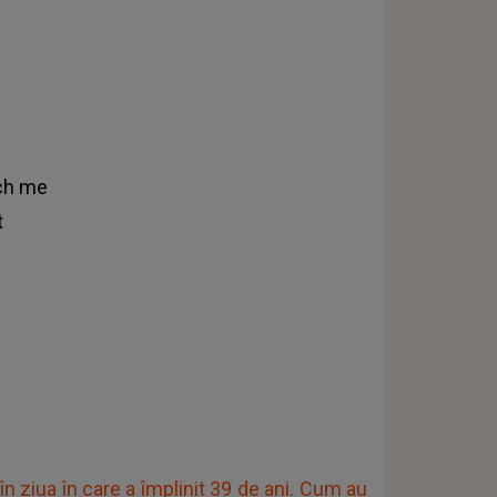
uсh mе
t
 în ziua în care a împlinit 39 de ani. Cum au