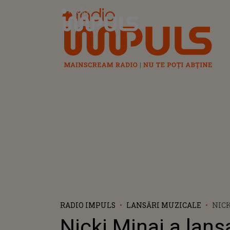
Radio Impuls
RADIO IMPULS
LANSĂRI MUZICALE
NICK
PIES
Nicki Minaj a lans
PROB