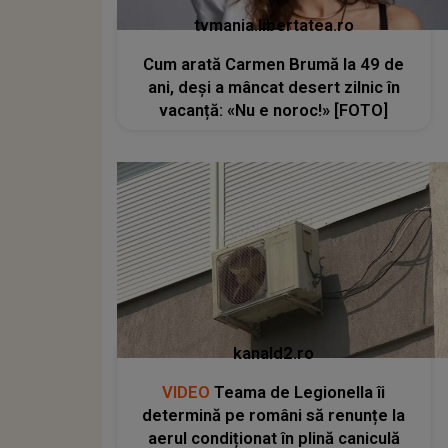
tvmania.libertatea.ro
Cum arată Carmen Brumă la 49 de
ani, deși a mâncat desert zilnic în
vacanță: «Nu e noroc!» [FOTO]
kanald2.ro
VIDEO
Teama de Legionella îi
determină pe români să renunțe la
aerul condiționat în plină caniculă