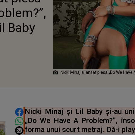
IL BABY
oblem?”,
il Baby
Nicki Minaj a lansat piesa „Do We Have 
DISTRIBUIE ARTICOLUL
Nicki Minaj și Lil Baby și-au uni
„Do We Have A Problem?”, însoț
forma unui scurt metraj. Dă-i play