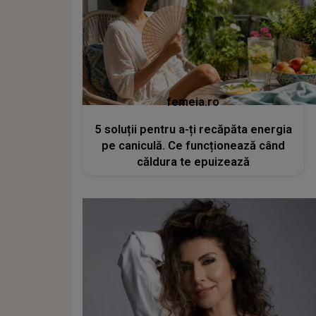
femeia.ro
5 soluții pentru a-ți recăpăta energia
pe caniculă. Ce funcționează când
căldura te epuizează