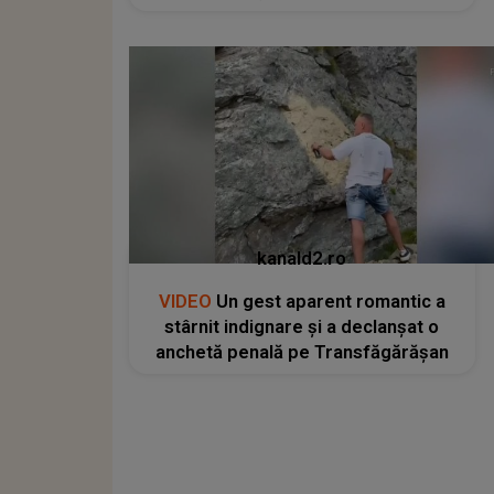
kanald2.ro
VIDEO
Un gest aparent romantic a
stârnit indignare și a declanșat o
anchetă penală pe Transfăgărășan