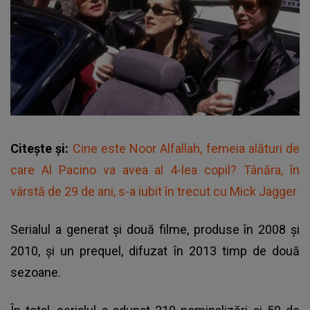
Citește și:
Cine este Noor Alfallah, femeia alături de
care Al Pacino va avea al 4-lea copil? Tânăra, în
vârstă de 29 de ani, s-a iubit în trecut cu Mick Jagger
Serialul a generat şi două filme, produse în 2008 şi
2010, şi un prequel, difuzat în 2013 timp de două
sezoane.