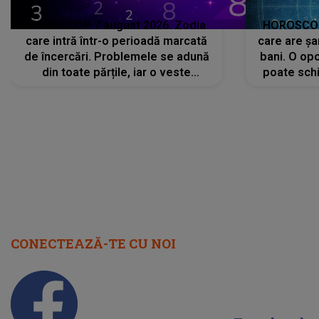
HOROSCOP 7 august 2026. Zodia
HOROSCOP 
care intră într-o perioadă marcată
care are șa
de încercări. Problemele se adună
bani. O opo
din toate părțile, iar o veste
poate schi
neașteptată îi dă planurile peste
la
cap
CONECTEAZĂ-TE CU NOI