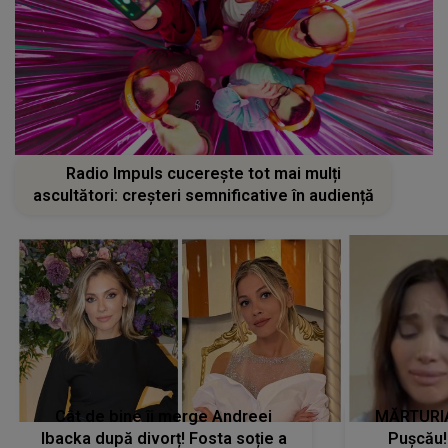
Radio Impuls cucerește tot mai mulți
ascultători: creșteri semnificative în audiență
Cât de bine îi merge Andreei
MĂRTURIA
Ibacka după divorț! Fosta soție a
Pușcău!