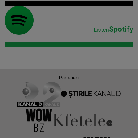
Spotify
Listen
Parteneri: