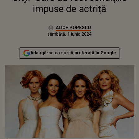
impuse de actriță
Autor:
ALICE POPESCU
Publicat:
joi, 1 iunie 2023
Actualizat:
sâmbătă, 1 iunie 2024
Adaugă-ne ca sursă preferată în Google