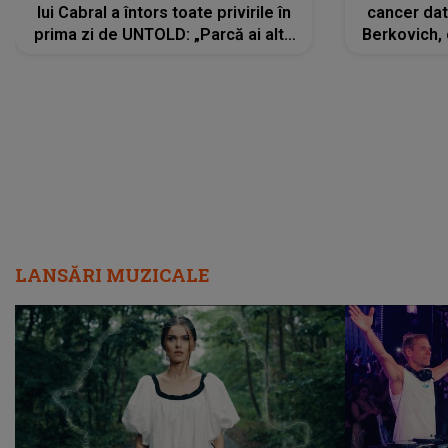
lui Cabral a întors toate privirile în
cancer dato
prima zi de UNTOLD: „Parcă ai altă
Berkovich, 
strălucire, emani putere,
accident ru
încredere, siguranță...”
Dacă nu 
LANSĂRI MUZICALE