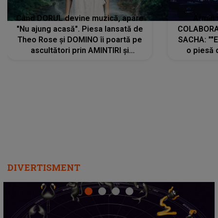
Când DORUL devine muzică, apare
Armin 
"Nu ajung acasă". Piesa lansată de
COLABORAR
Theo Rose și DOMINO îi poartă pe
SACHA: ""E
ascultători prin AMINTIRI și
o piesă 
REGĂSIRI, iar drumul emoțiilor
imediat pre
trece prin sufletul publicului:
cu mine șt
"Pentru toți cei care au plecat
păstrăm do
departe ca să le fie mai bine"
DIVERTISMENT