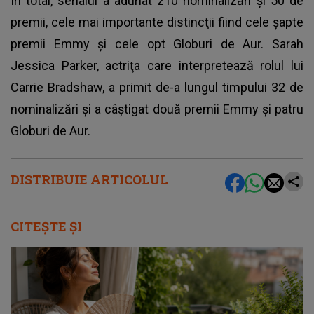
În total, serialul a adunat 210 nominalizări şi 50 de
premii, cele mai importante distincţii fiind cele şapte
premii Emmy şi cele opt Globuri de Aur. Sarah
Jessica Parker, actriţa care interpretează rolul lui
Carrie Bradshaw, a primit de-a lungul timpului 32 de
nominalizări şi a câştigat două premii Emmy şi patru
Globuri de Aur.
DISTRIBUIE ARTICOLUL
CITEȘTE ȘI