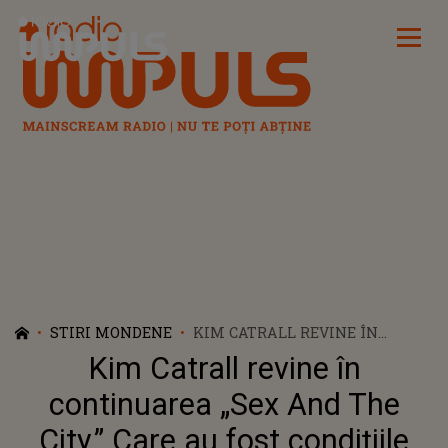
Radio Impuls
STIRI MONDENE
KIM CATRALL REVINE ÎN
CONTINUAREA „SEX AND THE
Kim Catrall revine în
CITY.” CARE AU FOST
CONDIȚIILE IMPUSE DE
continuarea „Sex And The
ACTRIȚĂ
City.” Care au fost condițiile