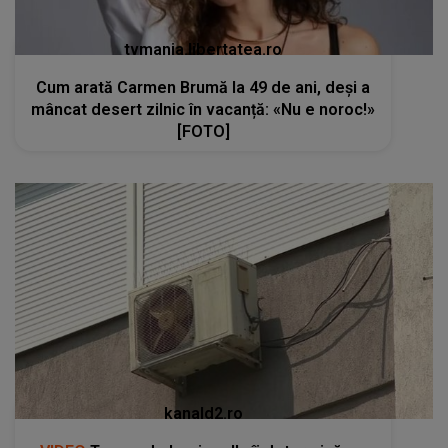
tvmania.libertatea.ro
Cum arată Carmen Brumă la 49 de ani, deși a
mâncat desert zilnic în vacanță: «Nu e noroc!»
[FOTO]
kanald2.ro