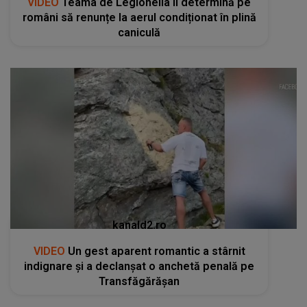
VIDEO
Teama de Legionella îi determină pe
români să renunțe la aerul condiționat în plină
caniculă
kanald2.ro
VIDEO
Un gest aparent romantic a stârnit
indignare și a declanșat o anchetă penală pe
Transfăgărășan