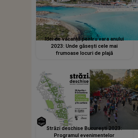
Idei de vacanță pentru vara anului
2023: Unde găsești cele mai
frumoase locuri de plajă
Străzi deschise București 2023:
Programul evenimentelor