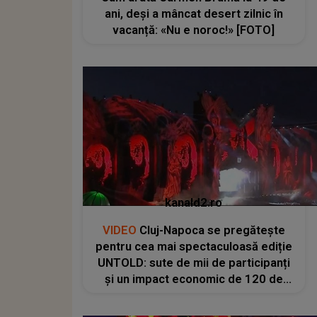
ani, deși a mâncat desert zilnic în
vacanță: «Nu e noroc!» [FOTO]
kanald2.ro
VIDEO
Cluj-Napoca se pregătește
pentru cea mai spectaculoasă ediție
UNTOLD: sute de mii de participanți
și un impact economic de 120 de
milioane de euro