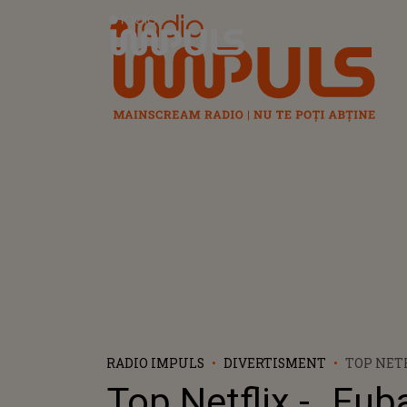
Radio Impuls
RADIO IMPULS
DIVERTISMENT
TOP NETF
„FUBAR”
Top Netflix - „Fub
SCHWARZ