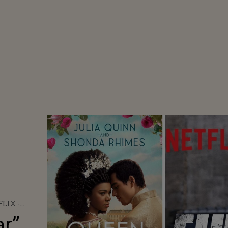
LIX -
 CU ARNOLD
ar”
ENEGGER A