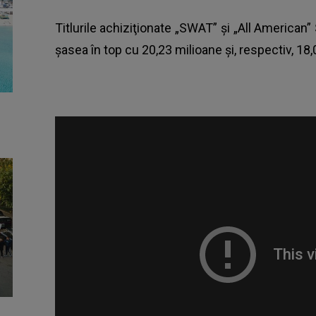
Titlurile achiziţionate „SWAT” şi „All American”
şasea în top cu 20,23 milioane şi, respectiv, 18