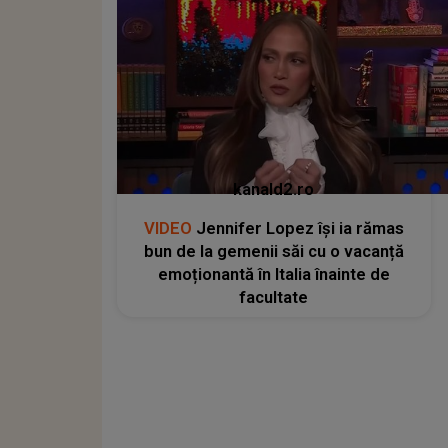
kanald2.ro
VIDEO
Jennifer Lopez își ia rămas
bun de la gemenii săi cu o vacanță
emoționantă în Italia înainte de
facultate