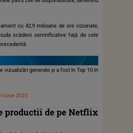
ele patru zile de disponibilitate, devenind
asament cu 42,9 milioane de ore vizionate,
iuda scăderii semnificative faţă de cele
 precedentă.
 vizualizări generale şi a fost în Top 10 în
în iunie 2023
e productii de pe Netflix