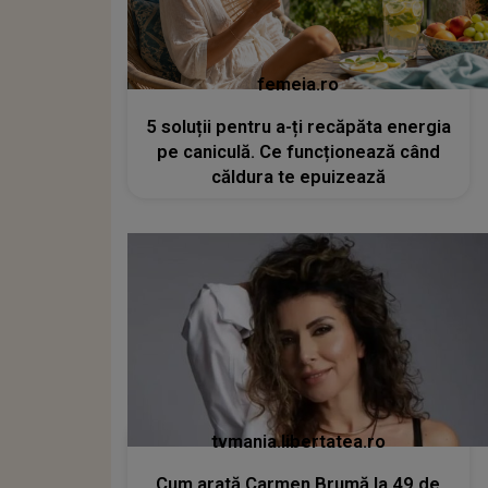
femeia.ro
5 soluții pentru a-ți recăpăta energia
pe caniculă. Ce funcționează când
căldura te epuizează
tvmania.libertatea.ro
Cum arată Carmen Brumă la 49 de