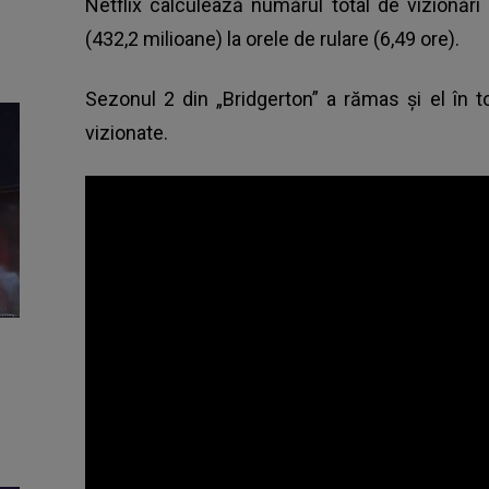
Netflix calculează numărul total de vizionări
(432,2 milioane) la orele de rulare (6,49 ore).
Sezonul 2 din „Bridgerton” a rămas şi el în t
vizionate.