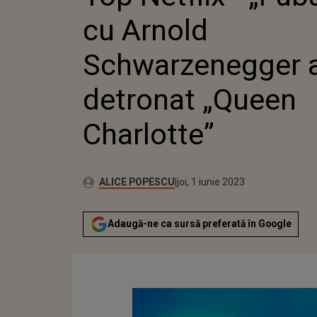
DETRONA
cu Arnold
CHARLOT
Schwarzenegger 
detronat „Queen
Charlotte”
Publicat:
Autor:
joi, 1 iunie 2023
Actualizat:
ALICE POPESCU
joi, 1 iunie 2023
Adaugă-ne ca sursă preferată în Google