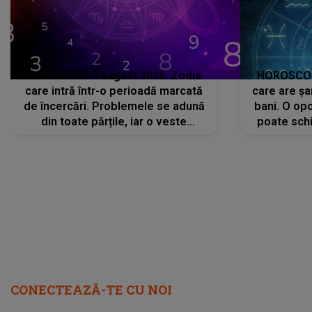
HOROSCOP 7 august 2026. Zodia
HOROSCOP 
care intră într-o perioadă marcată
care are șa
de încercări. Problemele se adună
bani. O opo
din toate părțile, iar o veste
poate schi
neașteptată îi dă planurile peste
la
cap
CONECTEAZĂ-TE CU NOI