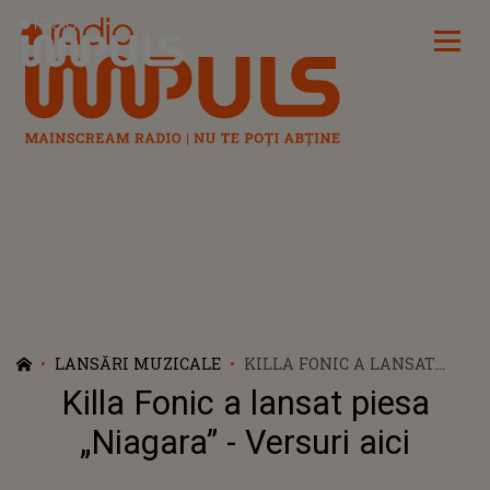
Radio Impuls
LANSĂRI MUZICALE
KILLA FONIC A LANSAT
PIESA „NIAGARA” - VERSURI
Killa Fonic a lansat piesa
AICI
„Niagara” - Versuri aici