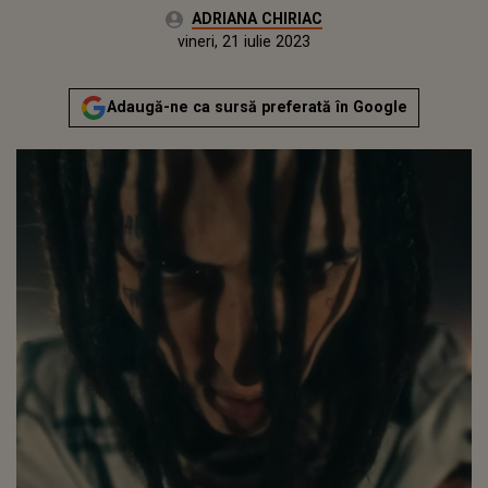
Autor:
ADRIANA CHIRIAC
Publicat:
joi, 21 iulie 2022
Actualizat:
vineri, 21 iulie 2023
Adaugă-ne ca sursă preferată în Google