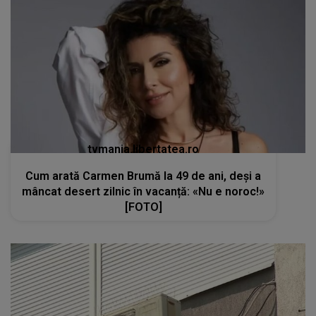
tvmania.libertatea.ro
Cum arată Carmen Brumă la 49 de ani, deși a
mâncat desert zilnic în vacanță: «Nu e noroc!»
[FOTO]