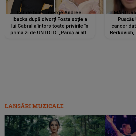
Cât de bine îi merge Andreei
MĂRTURIA
Ibacka după divorț! Fosta soție a
Pușcău!
lui Cabral a întors toate privirile în
cancer dato
prima zi de UNTOLD: „Parcă ai altă
Berkovich, 
strălucire, emani putere,
accident ru
încredere, siguranță...”
Dacă nu 
LANSĂRI MUZICALE