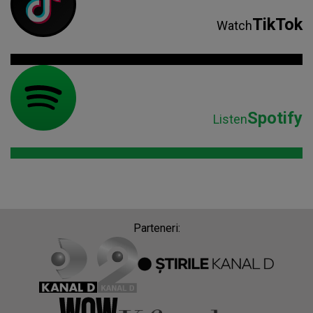
TikTok
Watch
Spotify
Listen
Parteneri: