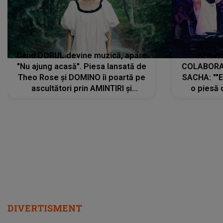
Când DORUL devine muzică, apare
Armin 
"Nu ajung acasă". Piesa lansată de
COLABORAR
Theo Rose și DOMINO îi poartă pe
SACHA: ""E
ascultători prin AMINTIRI și
o piesă 
REGĂSIRI, iar drumul emoțiilor
imediat pre
trece prin sufletul publicului:
cu mine șt
"Pentru toți cei care au plecat
păstrăm do
departe ca să le fie mai bine"
DIVERTISMENT