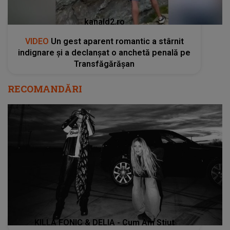
kanald2.ro
VIDEO
Un gest aparent romantic a stârnit
indignare și a declanșat o anchetă penală pe
Transfăgărășan
RECOMANDĂRI
KILLA FONIC & DELIA - Cum Am Stiut