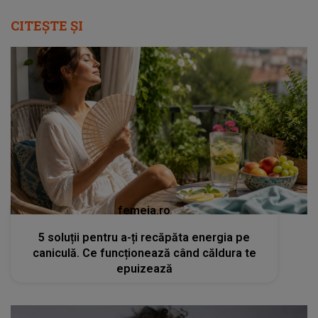
CITEȘTE ȘI
femeia.ro
5 soluții pentru a-ți recăpăta energia pe
caniculă. Ce funcționează când căldura te
epuizează