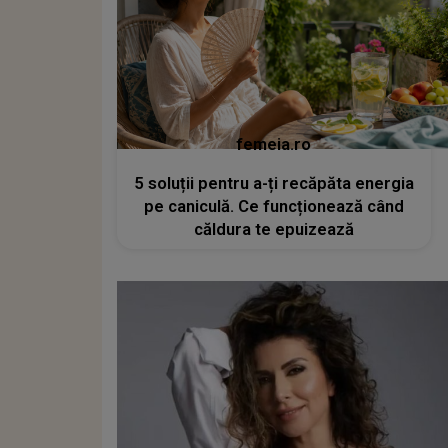
femeia.ro
5 soluții pentru a-ți recăpăta energia
pe caniculă. Ce funcționează când
căldura te epuizează