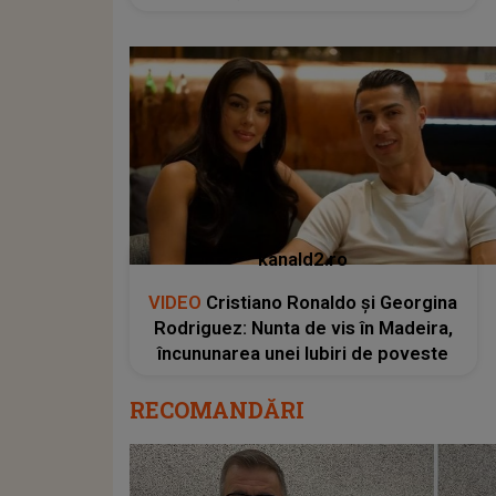
kanald2.ro
VIDEO
Cristiano Ronaldo și Georgina
Rodriguez: Nunta de vis în Madeira,
încununarea unei Iubiri de poveste
RECOMANDĂRI