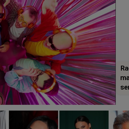
Ra
ma
se