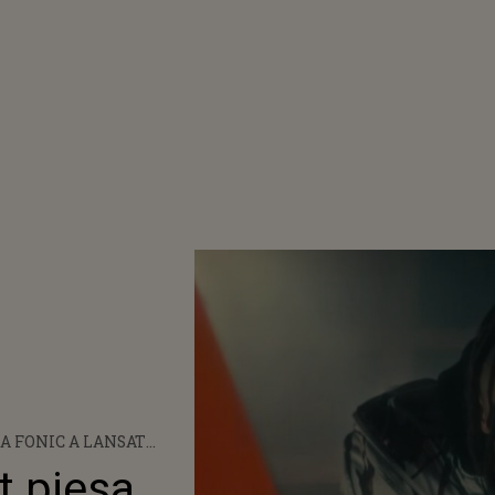
A FONIC A LANSAT
SA „UNFOLLOW HATE”
at piesa