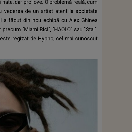
ti hate, dar pro love. O problemă reală, cum
cu vederea de un artist atent la societate
tul a făcut din nou echipă cu Alex Ghinea
lor precum "Miami Bici", "HAOLO" sau "Stai".
a este regizat de Hypno, cel mai cunoscut