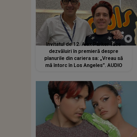
Invitatul de 12. Alex Parker face
dezvăluiri în premieră despre
planurile din cariera sa: „Vreau să
mă întorc în Los Angeles”. AUDIO