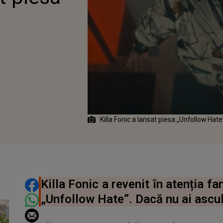
Killa Fonic a lansat piesa „Unfollow Hate
DISTRIBUIE ARTICOLUL
Killa Fonic a revenit în atenția fa
„Unfollow Hate”. Dacă nu ai asculta