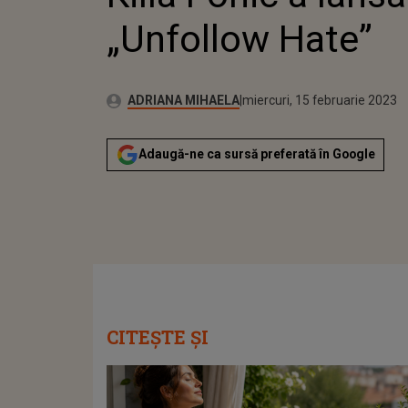
„Unfollow Hate”
Publicat:
Autor:
marți, 15 februarie 2022
Actualizat:
ADRIANA MIHAELA
miercuri, 15 februarie 2023
Adaugă-ne ca sursă preferată în Google
CITEȘTE ȘI