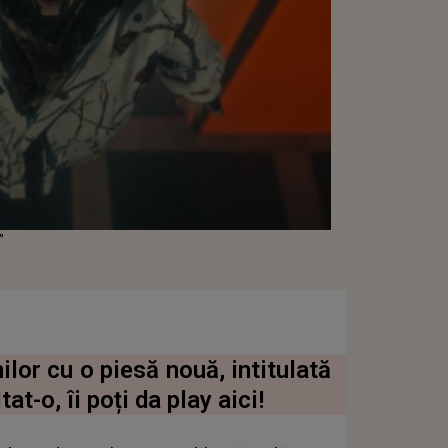
”
nilor cu o piesă nouă, intitulată
t-o, îi poți da play aici!