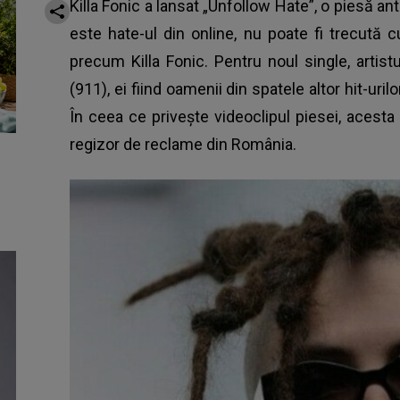
Killa Fonic a lansat „Unfollow Hate”, o piesă an
este hate-ul din online, nu poate fi trecută 
precum
Killa Fonic
. Pentru noul single, artis
(911), ei fiind oamenii din spatele altor hit-uri
În ceea ce privește videoclipul piesei, acest
regizor de reclame din România.