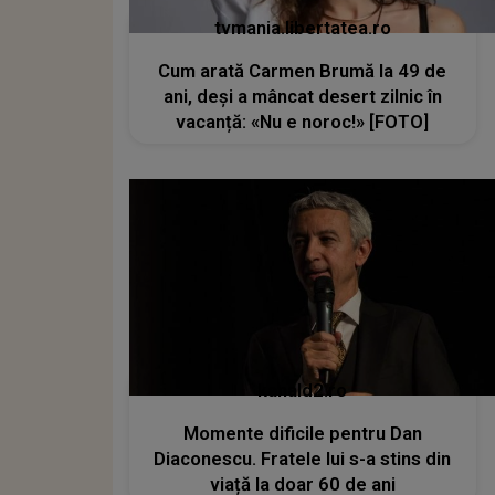
tvmania.libertatea.ro
Cum arată Carmen Brumă la 49 de
ani, deși a mâncat desert zilnic în
vacanță: «Nu e noroc!» [FOTO]
kanald2.ro
Momente dificile pentru Dan
Diaconescu. Fratele lui s-a stins din
viață la doar 60 de ani