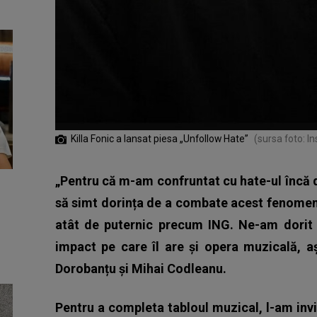
Killa Fonic a lansat piesa „Unfollow Hate”
(sursa foto: I
„Pentru că m-am confruntat cu hate-ul încă d
să simt dorința de a combate acest fenomen 
atât de puternic precum ING. Ne-am dorit 
impact pe care îl are și opera muzicală, 
Dorobanțu și Mihai Codleanu.
Pentru a completa tabloul muzical, l-am invi