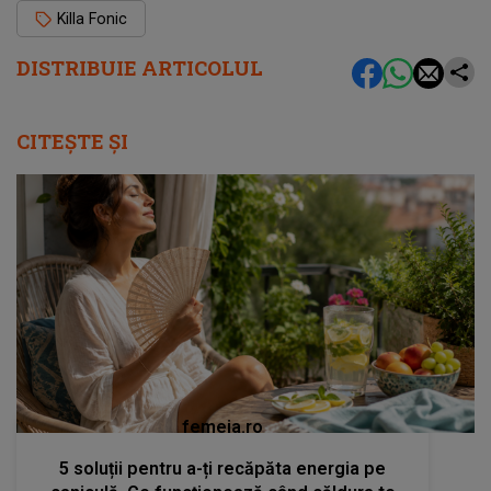
Killa Fonic
DISTRIBUIE ARTICOLUL
CITEȘTE ȘI
femeia.ro
5 soluții pentru a-ți recăpăta energia pe