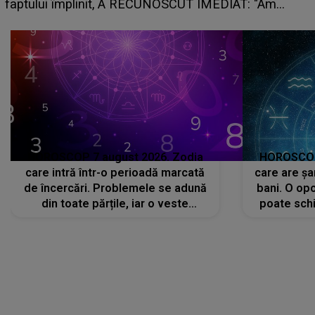
faptului împlinit, A RECUNOSCUT IMEDIAT: "Am
avut..."
HOROSCOP 7 august 2026. Zodia
HOROSCOP 
care intră într-o perioadă marcată
care are șa
de încercări. Problemele se adună
bani. O opo
din toate părțile, iar o veste
poate schi
neașteptată îi dă planurile peste
la
cap