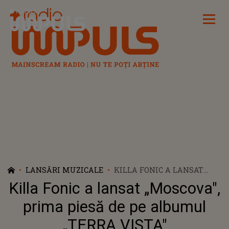
Radio Impuls
LANSĂRI MUZICALE
KILLA FONIC A LANSAT
„MOSCOVA", PRIMA PIESĂ
Killa Fonic a lansat „Moscova",
DE PE ALBUMUL „TERRA
VISTA"
prima piesă de pe albumul
„TERRA VISTA"