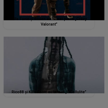
Killa Fonic și Roxen au lansat piesa „Crazy
Valorant”
Rico88 și Killa Fonic au lansat „0 Cellulite”