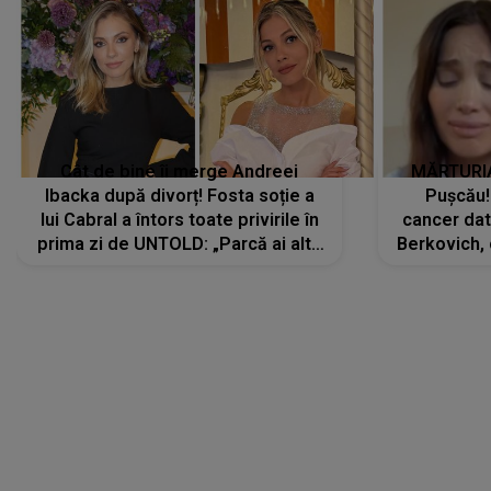
Cât de bine îi merge Andreei
MĂRTURIA
Ibacka după divorț! Fosta soție a
Pușcău!
lui Cabral a întors toate privirile în
cancer dato
prima zi de UNTOLD: „Parcă ai altă
Berkovich, 
strălucire, emani putere,
accident ru
încredere, siguranță...”
Dacă nu 