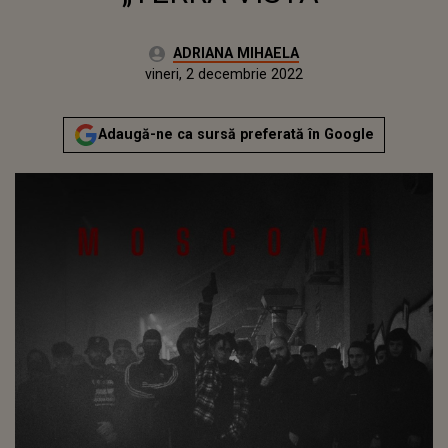
Autor:
ADRIANA MIHAELA
Publicat:
joi, 2 decembrie 2021
Actualizat:
vineri, 2 decembrie 2022
Adaugă-ne ca sursă preferată în Google