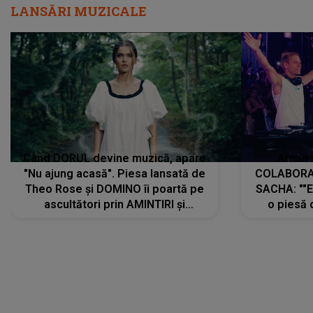
LANSĂRI MUZICALE
Când DORUL devine muzică, apare
Armin 
"Nu ajung acasă". Piesa lansată de
COLABORAR
Theo Rose și DOMINO îi poartă pe
SACHA: ""E
ascultători prin AMINTIRI și
o piesă 
REGĂSIRI, iar drumul emoțiilor
imediat pre
trece prin sufletul publicului:
cu mine șt
"Pentru toți cei care au plecat
păstrăm do
departe ca să le fie mai bine"