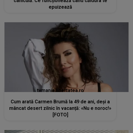
caniculă. Ce funcționează când căldura te
epuizează
tvmania.libertatea.ro
Cum arată Carmen Brumă la 49 de ani, deși a
mâncat desert zilnic în vacanță: «Nu e noroc!»
[FOTO]