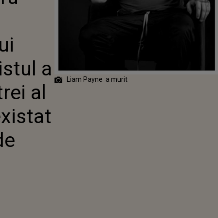
TION.
A CĂZUT DE LA
EI AL UNUI
U A EXISTAT
ui
BILITATE DE
RE"
istul a
Liam Payne a murit
rei al
existat
de