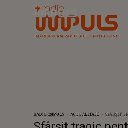
Radio Impuls
RADIO IMPULS
ACTUALITATE
SFÂRȘIT T
LIAM PAYN
Sfârșit tragic pen
MEMBRU A