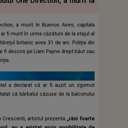
lui One Direction, a murit la
tion, a murit în Buenos Aires, capitala
 ar fi murit în urma căzăturii de la etajul al
tărețul britanic avea 31 de ani. Poliția din
-ar fi descris pe Liam Payne drept băut sau
nție.
tel a declarat că ar fi auzit un zgomot
nstatat că bărbatul căzuse de la balconului
o Crescenti, artistul prezenta
„răni foarte
ul, nu a existat nicio posibilitate de