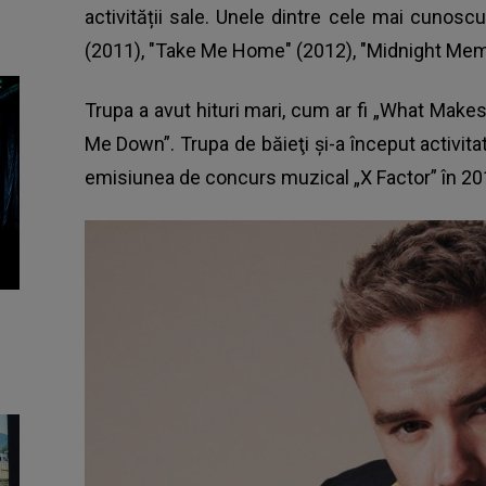
activității sale. Unele dintre cele mai cunosc
(2011), "Take Me Home" (2012), "Midnight Memo
Trupa a avut hituri mari, cum ar fi „What Makes 
Me Down”. Trupa de băieţi şi-a început activitat
emisiunea de concurs muzical „X Factor” în 201