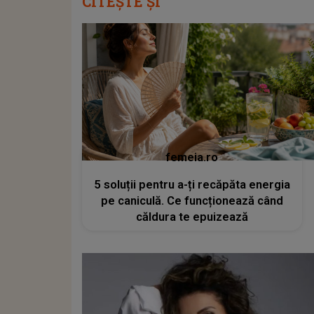
CITEȘTE ȘI
femeia.ro
5 soluții pentru a-ți recăpăta energia
pe caniculă. Ce funcționează când
căldura te epuizează