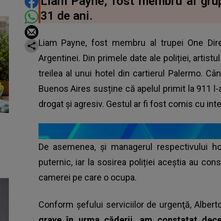
DISTRIBUIE ARTICOLUL
Liam Payne, fost membru al grupu
31 de ani.
Liam Payne, fost membru al trupei One Direc
Argentinei. Din primele date ale poliției, artistul
treilea al unui hotel din cartierul Palermo. Cân
Buenos Aires susține că apelul primit la 911 l
drogat și agresiv. Gestul ar fi fost comis cu inte
De asemenea, și managerul respectivului ho
puternic, iar la sosirea poliției aceștia au co
camerei pe care o ocupa.
Conform şefului serviciilor de urgenţă, Albert
grave în urma căderii, am constatat deces