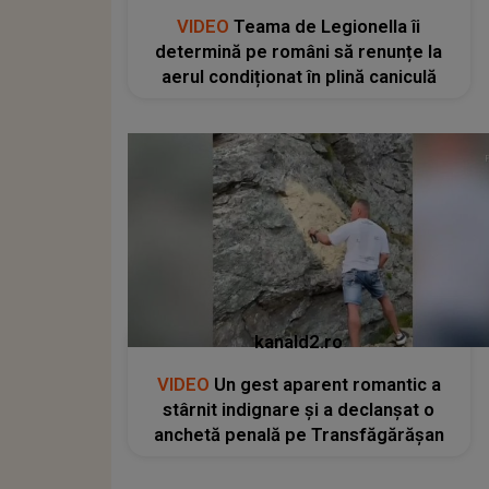
VIDEO
Teama de Legionella îi
determină pe români să renunțe la
aerul condiționat în plină caniculă
kanald2.ro
VIDEO
Un gest aparent romantic a
stârnit indignare și a declanșat o
anchetă penală pe Transfăgărășan