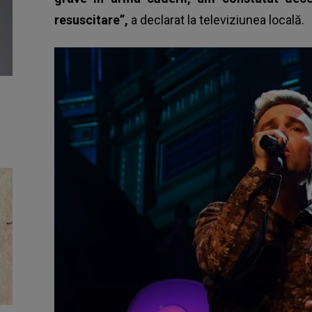
resuscitare”,
a declarat la televiziunea locală.