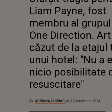
ONE DIREC
Liam Payne, fost
ARTISTUL 
ETAJUL TR
HOTEL: "N
membru al grupul
NICIO POSI
RESUSCITA
One Direction. Art
căzut de la etajul t
unui hotel: "Nu a 
nicio posibilitate 
resuscitare"
Publicat:
Autor:
joi, 17 octombrie 2024
Actualizat:
ADRIANA CHIRIAC
joi, 17 octombrie 2024