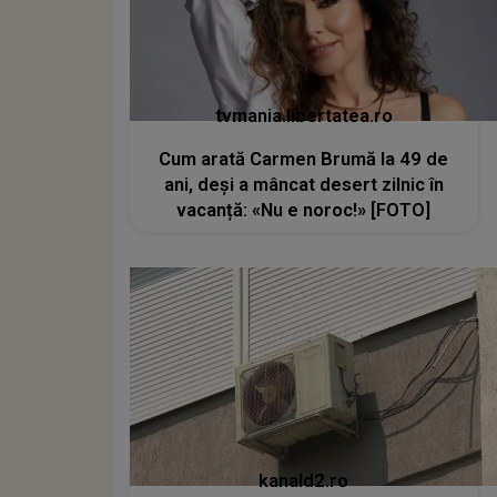
tvmania.libertatea.ro
Cum arată Carmen Brumă la 49 de
ani, deși a mâncat desert zilnic în
vacanță: «Nu e noroc!» [FOTO]
kanald2.ro