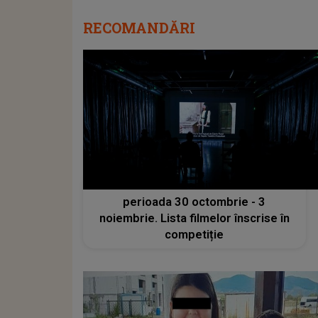
RECOMANDĂRI
Dracula Film Festival are loc în
perioada 30 octombrie - 3
noiembrie. Lista filmelor înscrise în
competiție