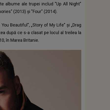
ute albume ale trupei includ "Up All Night"
ries" (2013) și "Four" (2014).
You Beautiful”, „Story of My Life” și „Drag
ea după ce s-a clasat pe locul al treilea la
0, în Marea Britanie.