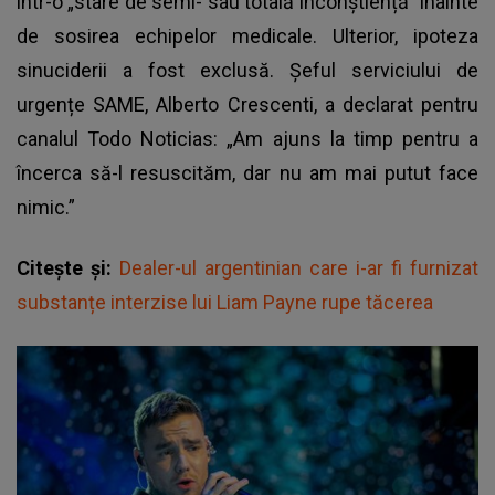
într-o „stare de semi- sau totală inconștiență” înainte
de sosirea echipelor medicale. Ulterior, ipoteza
sinuciderii a fost exclusă. Șeful serviciului de
urgențe SAME, Alberto Crescenti, a declarat pentru
canalul Todo Noticias: „Am ajuns la timp pentru a
încerca să-l resuscităm, dar nu am mai putut face
nimic.”
Citește și:
Dealer-ul argentinian care i-ar fi furnizat
substanțe interzise lui Liam Payne rupe tăcerea