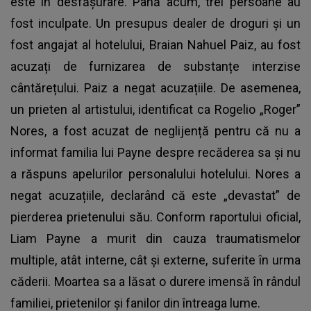
este în desfășurare. Până acum, trei persoane au
fost inculpate. Un presupus dealer de droguri și un
fost angajat al hotelului, Braian Nahuel Paiz, au fost
acuzați de furnizarea de substanțe interzise
cântărețului. Paiz a negat acuzațiile. De asemenea,
un prieten al artistului, identificat ca Rogelio „Roger”
Nores, a fost acuzat de neglijență pentru că nu a
informat familia lui Payne despre recăderea sa și nu
a răspuns apelurilor personalului hotelului. Nores a
negat acuzațiile, declarând că este „devastat” de
pierderea prietenului său. Conform raportului oficial,
Liam Payne a murit din cauza traumatismelor
multiple, atât interne, cât și externe, suferite în urma
căderii. Moartea sa a lăsat o durere imensă în rândul
familiei, prietenilor și fanilor din întreaga lume.