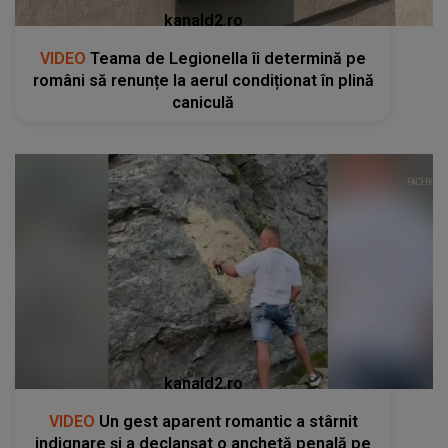
kanald2.ro
VIDEO
Teama de Legionella îi determină pe
români să renunțe la aerul condiționat în plină
caniculă
kanald2.ro
VIDEO
Un gest aparent romantic a stârnit
indignare și a declanșat o anchetă penală pe