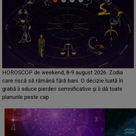
Emanuel a ținut ACEST DETALIU ASCUNS până
acum! În fața Alexandrei, concurentul din Casa Iubirii
face o MĂRTURISIRE NEAȘTEPTATĂ despre mama
sa: "I-am spus și ei în față, eu nu te iubesc pentru
că..."