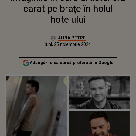
carat pe brațe în holul
hotelului
Autor:
ALINA PETRE
Publicat:
luni, 25 noiembrie 2024
Actualizat:
luni, 25 noiembrie 2024
Adaugă-ne ca sursă preferată în Google