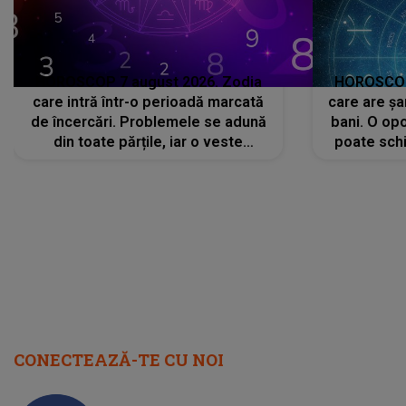
HOROSCOP 7 august 2026. Zodia
HOROSCOP 
care intră într-o perioadă marcată
care are șa
de încercări. Problemele se adună
bani. O opo
din toate părțile, iar o veste
poate schi
neașteptată îi dă planurile peste
la
cap
CONECTEAZĂ-TE CU NOI