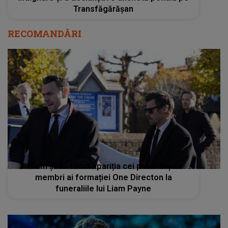
Transfăgărășan
RECOMANDĂRI
Cum și-au făcut apariția cei patru foști
membri ai formației One Directon la
funeraliile lui Liam Payne