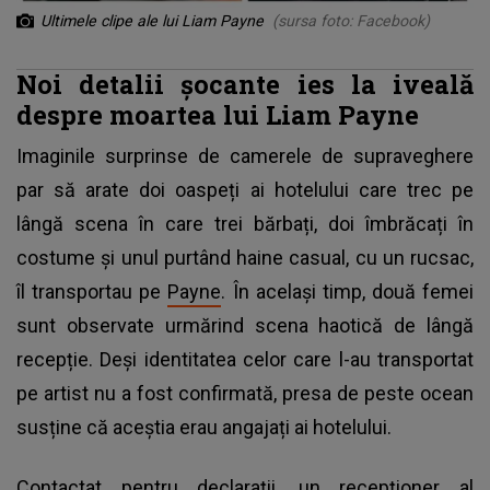
Ultimele clipe ale lui Liam Payne
(sursa foto: Facebook)
Noi detalii șocante ies la iveală
despre moartea lui Liam Payne
Imaginile surprinse de camerele de supraveghere
par să arate doi oaspeți ai hotelului care trec pe
lângă scena în care trei bărbați, doi îmbrăcați în
costume și unul purtând haine casual, cu un rucsac,
îl transportau pe
Payne
. În același timp, două femei
sunt observate urmărind scena haotică de lângă
recepție. Deși identitatea celor care l-au transportat
pe artist nu a fost confirmată, presa de peste ocean
susține că aceștia erau angajați ai hotelului.
Contactat pentru declarații, un recepționer al