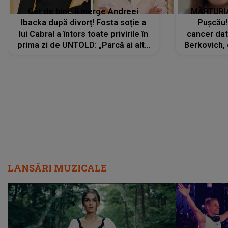
Cât de bine îi merge Andreei
MĂRTURIA
Ibacka după divorț! Fosta soție a
Pușcău!
lui Cabral a întors toate privirile în
cancer dato
prima zi de UNTOLD: „Parcă ai altă
Berkovich, 
strălucire, emani putere,
accident ru
încredere, siguranță...”
Dacă nu 
LANSĂRI MUZICALE