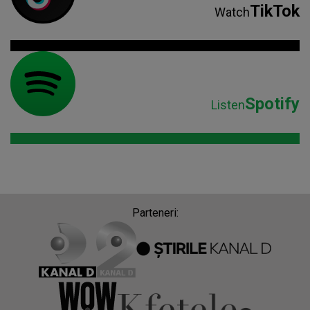
TikTok
Watch
Spotify
Listen
Parteneri: