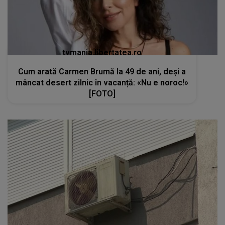
tvmania.libertatea.ro
Cum arată Carmen Brumă la 49 de ani, deși a
mâncat desert zilnic în vacanță: «Nu e noroc!»
[FOTO]