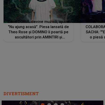
Când DORUL devine muzică, apare
Armin 
"Nu ajung acasă". Piesa lansată de
COLABORAR
Theo Rose și DOMINO îi poartă pe
SACHA: ""E
ascultători prin AMINTIRI și
o piesă 
REGĂSIRI, iar drumul emoțiilor
imediat pre
trece prin sufletul publicului:
cu mine șt
"Pentru toți cei care au plecat
păstrăm do
departe ca să le fie mai bine"
DIVERTISMENT