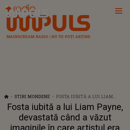
Radio Impuls
STIRI MONDENE
FOSTA IUBITĂ A LUI LIAM
PAYNE, DEVASTATĂ CÂND A
Fosta iubită a lui Liam Payne,
VĂZUT IMAGINILE ÎN CARE
ARTISTUL ERA CARAT PE BRAȚE
devastată când a văzut
ÎN HOLUL HOTELULUI
imaginile în care artistul era