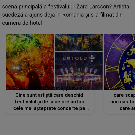
luat prin surprindere pe Emanuel. CINE ESTE
BĂIATUL VIZAT de Alexandra?! Aflându-se în fața
faptului împlinit, A RECUNOSCUT IMEDIAT: "Am
avut..."
LINE-UP UNTOLD ONE, prima zi.
HOROSCOP 
Cine sunt artiștii care deschid
care scap
festivalul și de la ce ore au loc
nou capitol
cele mai așteptate concerte pe
care a
scena principală?
perioadă 