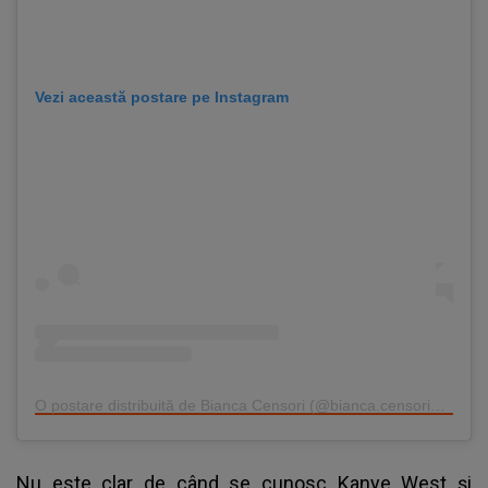
Vezi această postare pe Instagram
O postare distribuită de Bianca Censori (@bianca.censori_official)
Nu este clar de când se cunosc Kanye West și