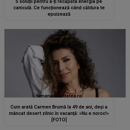
5 soluții pentru a-ți recăpăta energia pe
caniculă. Ce funcționează când căldura te
epuizează
tvmania.libertatea.ro
Cum arată Carmen Brumă la 49 de ani, deși a
mâncat desert zilnic în vacanță: «Nu e noroc!»
[FOTO]