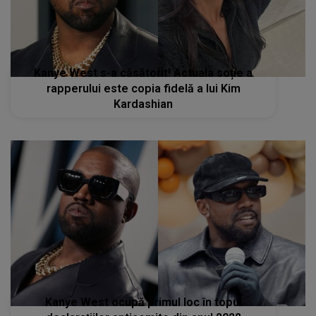
Kanye West s-a căsătorit! Actuala soție a
rapperului este copia fidelă a lui Kim
Kardashian
Kanye West ocupă primul loc în topul