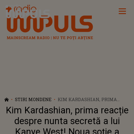
Radio Impuls
STIRI MONDENE
KIM KARDASHIAN, PRIMA
REACȚIE DESPRE NUNTA
Kim Kardashian, prima reacție
SECRETĂ A LUI KANYE WEST!
NOUA SOȚIE A RAPPERULUI
despre nunta secretă a lui
ESTE COPIA FIDELĂ A VEDETEI
Kanye West! Noua soție a