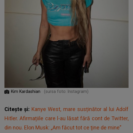
Kim Kardashian
(sursa foto: Instagram)
Citește și:
Kanye West, mare susținător al lui Adolf
Hitler. Afirmațiile care l-au lăsat fără cont de Twitter,
din nou. Elon Musk: „Am făcut tot ce ţine de mine”