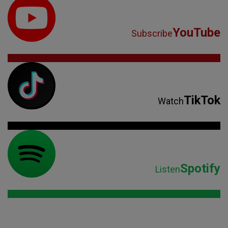
YouTube
Subscribe
TikTok
Watch
Spotify
Listen