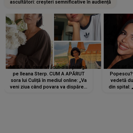
ascultători: creșteri semnificative în audiență
MESAJUL care a făcut-o să plângă
CE SE Î
pe Ileana Sterp. CUM A APĂRUT
Popescu?
sora lui Culiță în mediul online: „Va
vedetă du
veni ziua când povara va dispărea,
din spital:
iar lacrimile...”