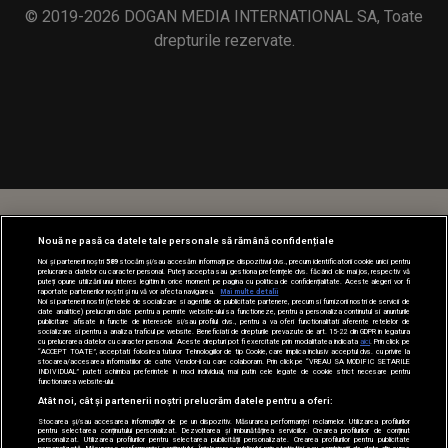
© 2019-2026 DOGAN MEDIA INTERNATIONAL SA, Toate
drepturile rezervate.
Nouă ne pasă ca datele tale personale să rămână confidențiale
Noi și partenerii noștri
589
stocăm și/sau accesăm informații pe dispozitivul dvs., precum identificatorii cookie unici pentru
prelucrarea datelor cu caracter personal. Puteți accepta sau gestiona preferințele dvs. făcând clic mai jos, respectiv vă
puteți opune utilizării unui interes legitim în orice moment pe pagina cu politica de confidențialitate. Aceste alegeri vor fi
raportate partenerilor noștri și nu vă vor afecta navigarea.
Mai multe detalii
Noi si partenerii nostri (retelele de socializare si agentiile de publicitate partenere, precum si furnizorii nostri de servicii de
date analitice) prelucram date pentru a permite website-ului sa functioneze, pentru a personaliza continutul si anunturile
publicitare afisate in functie de interesele si/sau profilul dvs., pentru a va oferi functionalitati aferente retelelor de
socializare si pentru a analiza traficul pe website. Beneficiati de drepturile prevazute de art. 15-22 din GDPR in legatura
cu prelucrarea datelor cu caracter personal. Aceste drepturi pot fi exercitate prin modalitatea indicata
aici
. Prin click pe
“ACCEPT TOATE”, acceptati folosirea tuturor Tehnologiilor de tip Cookie, care implica inclusiv acceptul dvs. cu privire la
stocarea/accesarea informatiilor de catre Vendor-ii cu care colaboram. Prin click pe “VREAU SA MODIFIC SETARILE
INDIVIDUAL” puteti schimba preferintele in mod individual, mai putin cele legate de cookie strict necesare pentru
functionarea website-ului.
Atât noi, cât și partenerii noștri prelucrăm datele pentru a oferi:
Stocarea și/sau accesarea informațiilor de pe un dispozitiv. Măsurarea performanței reclamelor. Utilizarea profilurilor
pentru selectarea conținutului personalizat. Dezvoltarea și îmbunătățirea serviciilor. Crearea profilurilor de conținut
personalizat. Utilizarea profilurilor pentru selectarea publicității personalizate. Crearea profilurilor pentru publicitate