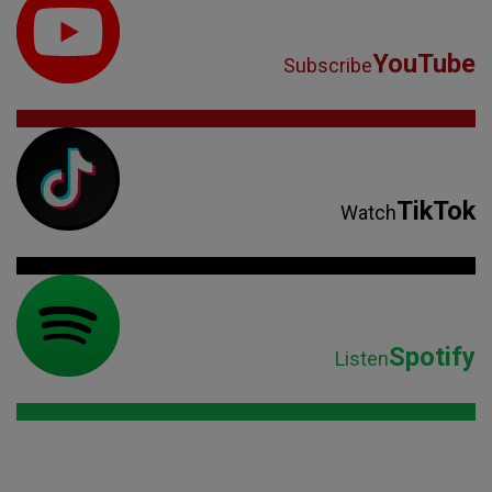
YouTube
Subscribe
TikTok
Watch
Spotify
Listen