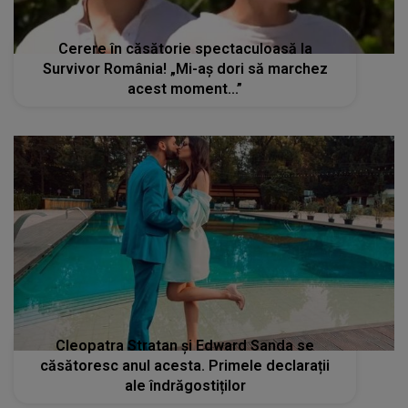
Cerere în căsătorie spectaculoasă la
Survivor România! „Mi-aș dori să marchez
acest moment...”
Cleopatra Stratan și Edward Sanda se
căsătoresc anul acesta. Primele declarații
ale îndrăgostiților