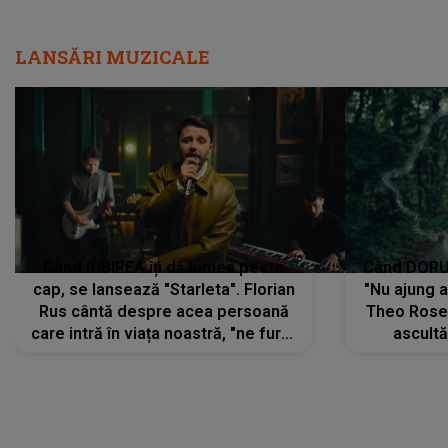
LANSĂRI MUZICALE
Când IUBIREA îți dă lumea peste
Când DORUL
cap, se lansează "Starleta". Florian
"Nu ajung 
Rus cântă despre acea persoană
Theo Rose 
care intră în viața noastră, "ne fură"
ascultă
toate PRIVIRILE, toate GÂNDURILE,
REGĂSIRI
tot UNIVERSUL și fără să ne dăm
trece pr
seama, ajunge să fie motivul
"Pentru t
pentru care zâmbim
departe 