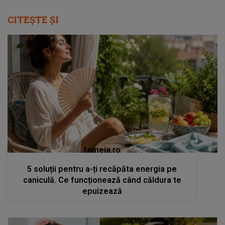
CITEȘTE ȘI
femeia.ro
5 soluții pentru a-ți recăpăta energia pe
caniculă. Ce funcționează când căldura te
epuizează