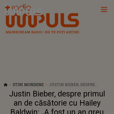
Radio Impuls
STIRI MONDENE
JUSTIN BIEBER, DESPRE
PRIMUL AN DE CĂSĂTORIE CU
Justin Bieber, despre primul
HAILEY BALDWIN: „A FOST UN
AN GREU PENTRU CĂ...”
an de căsătorie cu Hailey
Baldwin: „A fost un an greu