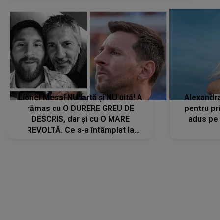
Lionel Messi NU iartă și NU uită! A
Alexandr
rămas cu O DURERE GREU DE
pentru pr
DESCRIS, dar și cu O MARE
adus pe 
REVOLTĂ. Ce s-a întâmplat la
ÎNMORMÂNTAREA tatălui său l-a
făcut să ia o DECIZIE DRASTICĂ