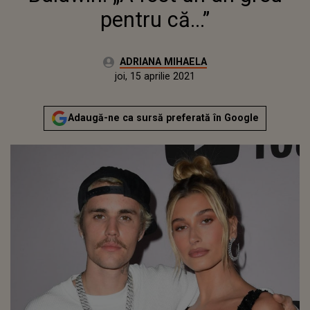
pentru că...”
Autor:
ADRIANA MIHAELA
Publicat:
miercuri, 14 aprilie 2021
Actualizat:
joi, 15 aprilie 2021
Adaugă-ne ca sursă preferată în Google