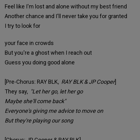
Feel like I'm lost and alone without my best friend
Another chance and I'll never take you for granted
I try to look for
your face in crowds
But you're a ghost when I reach out
Guess you doing good alone
[Pre-Chorus: RAY BLK,
RAY BLK & JP Cooper
]
They say,
"Let her go, let her go
Maybe she'll come back"
Everyone's giving me advice to move on
But they're playing our song
[Chorus: JP Cooper & RAY BLK]