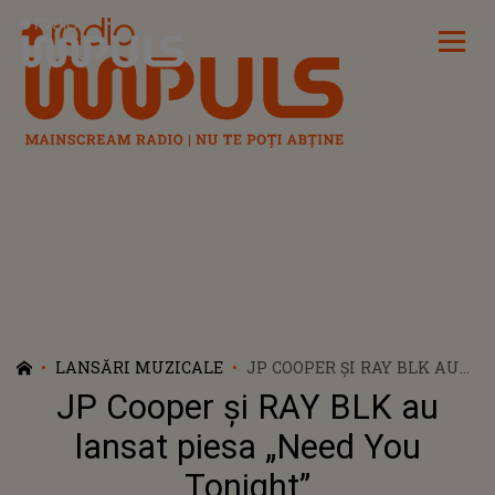
Radio Impuls
LANSĂRI MUZICALE
JP COOPER ȘI RAY BLK AU
LANSAT PIESA „NEED YOU
JP Cooper și RAY BLK au
TONIGHT”
lansat piesa „Need You
Tonight”