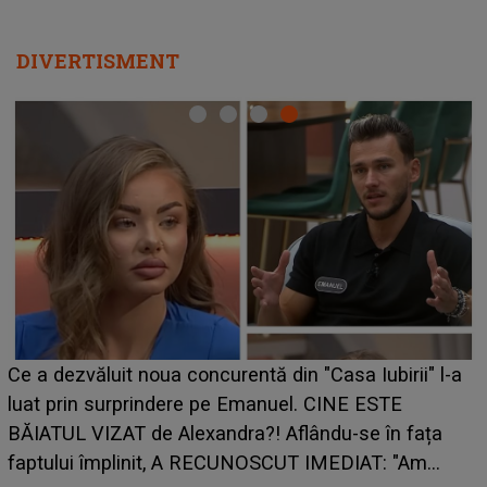
DIVERTISMENT
HOROSCOP de weekend, 8-9 au
 din "Casa Iubirii" l-a
care riscă să rămână fără bani. 
nuel. CINE ESTE
grabă îi aduce pierderi semnifica
 Aflându-se în fața
planurile peste cap
SCUT IMEDIAT: "Am