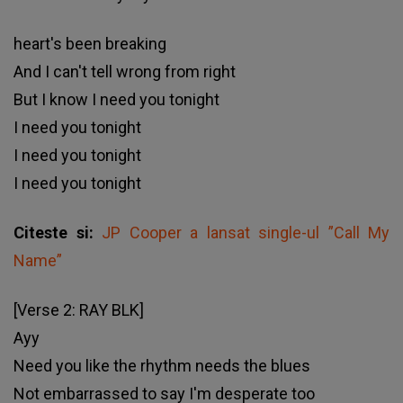
heart's been breaking
And I can't tell wrong from right
But I know I need you tonight
I need you tonight
I need you tonight
I need you tonight
Citeste si:
JP Cooper a lansat single-ul ”Call My
Name”
[Verse 2: RAY BLK]
Ayy
Need you like the rhythm needs the blues
Not embarrassed to say I'm desperate too