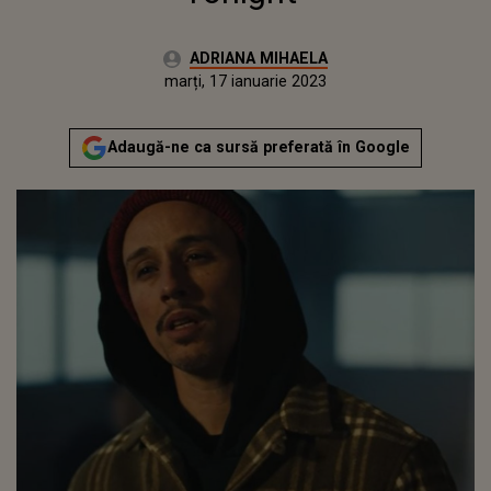
Autor:
ADRIANA MIHAELA
Publicat:
luni, 17 ianuarie 2022
Actualizat:
marți, 17 ianuarie 2023
Adaugă-ne ca sursă preferată în Google