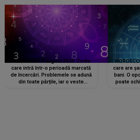
HOROSCOP 7 august 2026. Zodia
HOROSCOP 
care intră într-o perioadă marcată
care are șa
de încercări. Problemele se adună
bani. O opo
din toate părțile, iar o veste
poate schi
neașteptată îi dă planurile peste
la
cap