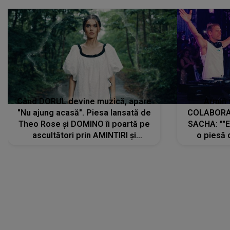
Când DORUL devine muzică, apare
Armin 
"Nu ajung acasă". Piesa lansată de
COLABORAR
Theo Rose și DOMINO îi poartă pe
SACHA: ""E
ascultători prin AMINTIRI și
o piesă 
REGĂSIRI, iar drumul emoțiilor
imediat pre
trece prin sufletul publicului:
cu mine șt
"Pentru toți cei care au plecat
păstrăm do
departe ca să le fie mai bine"