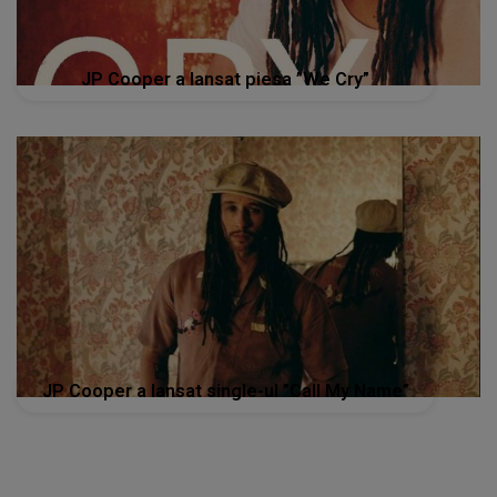
JP Cooper a lansat piesa ”We Cry”
JP Cooper a lansat single-ul ”Call My Name”