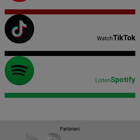
TikTok
Watch
Spotify
Listen
Parteneri: