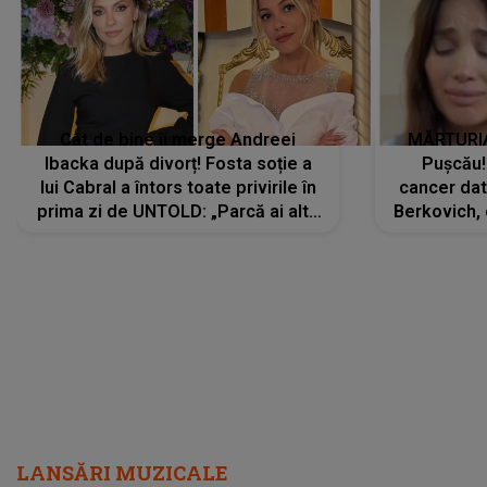
Cât de bine îi merge Andreei
MĂRTURIA
Ibacka după divorț! Fosta soție a
Pușcău!
lui Cabral a întors toate privirile în
cancer dato
prima zi de UNTOLD: „Parcă ai altă
Berkovich, 
strălucire, emani putere,
accident ru
încredere, siguranță...”
Dacă nu 
LANSĂRI MUZICALE