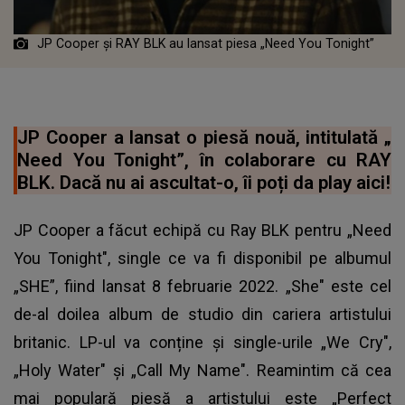
JP Cooper și RAY BLK au lansat piesa „Need You Tonight”
JP Cooper a lansat o piesă nouă, intitulată „
Need You Tonight”, în colaborare cu RAY
BLK. Dacă nu ai ascultat-o, îi poți da play aici!
JP Cooper a făcut echipă cu Ray BLK pentru „Need
You Tonight", single ce va fi disponibil pe albumul
„SHE”, fiind lansat 8 februarie 2022. „She" este cel
de-al doilea album de studio din cariera artistului
britanic. LP-ul va conține și single-urile „We Cry",
„Holy Water" și „Call My Name". Reamintim că cea
mai populară piesă a artistului este „Perfect