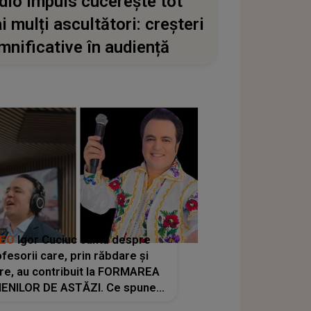
dio Impuls cucerește tot
i mulți ascultători: creșteri
mnificative în audiență
DEO
Igor Cuciuc cântă despre
fesorii care, prin răbdare și
re, au contribuit la FORMAREA
ENILOR DE ASTĂZI. Ce spune
e dascălii care lasă amprente