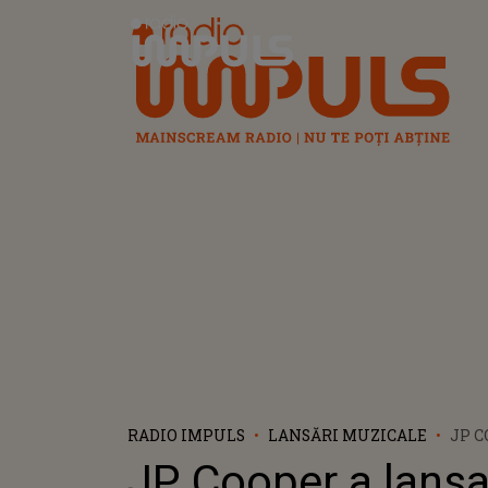
Radio Impuls
RADIO IMPULS
LANSĂRI MUZICALE
JP C
”WE 
JP Cooper a lansa