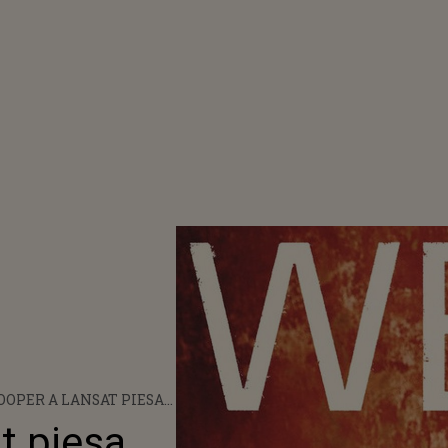
OOPER A LANSAT PIESA
CRY”
t piesa