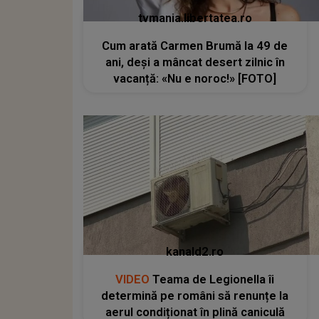
tvmania.libertatea.ro
Cum arată Carmen Brumă la 49 de
ani, deși a mâncat desert zilnic în
vacanță: «Nu e noroc!» [FOTO]
kanald2.ro
VIDEO
Teama de Legionella îi
determină pe români să renunțe la
aerul condiționat în plină caniculă