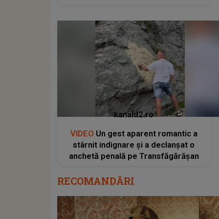
kanald2.ro
VIDEO
Un gest aparent romantic a
stârnit indignare și a declanșat o
anchetă penală pe Transfăgărășan
RECOMANDĂRI