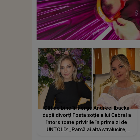
Cât de bine îi merge Andreei Ibacka
după divorț! Fosta soție a lui Cabral a
întors toate privirile în prima zi de
UNTOLD: „Parcă ai altă strălucire,
emani putere, încredere, siguranță...”