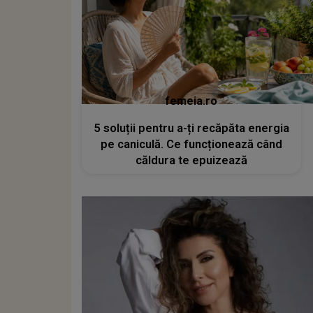
femeia.ro
5 soluții pentru a-ți recăpăta energia
pe caniculă. Ce funcționează când
căldura te epuizează