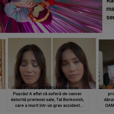
Ra
ma
se
MĂRTURIA DUREROASĂ a Alinei
VI
Pușcău! A aflat că suferă de cancer
pro
datorită prietenei sale, Tal Berkovich,
dărui
care a murit într-un grav accident
OAM
rutier: „Mi-a salvat viața. Dacă nu era
despr