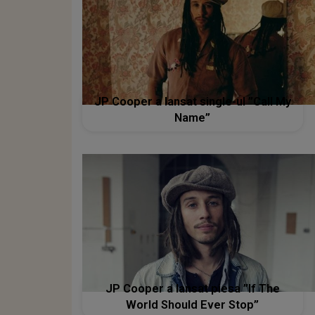
JP Cooper a lansat single-ul ”Call My
Name”
JP Cooper a lansat piesa ”If The
World Should Ever Stop”