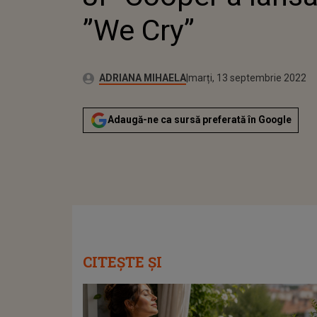
”We Cry”
Publicat:
Autor:
luni, 13 septembrie 2021
Actualizat:
ADRIANA MIHAELA
marți, 13 septembrie 2022
Adaugă-ne ca sursă preferată în Google
CITEȘTE ȘI