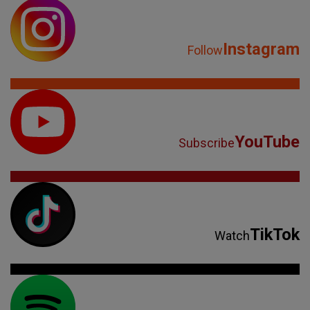
Instagram
Follow
YouTube
Subscribe
TikTok
Watch