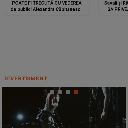
POATE FI TRECUTĂ CU VEDEREA
Savali și Ri
de public! Alexandra Căpitănescu
SĂ PRIV
a lansat VERSIUNEA LIVE a piesei
DIVERTISMENT