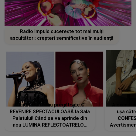
Radio Impuls cucerește tot mai mulți
ascultători: creșteri semnificative în audiență
Tania Turtureanu pregătește O
Alexandra
REVENIRE SPECTACULOASĂ la Sala
ușa cătr
Palatului! Când se va aprinde din
CONFES
nou LUMINA REFLECTOATRELOR
Avertismentu
pentru artistă: " Vor fi multe
rămas ÎNT