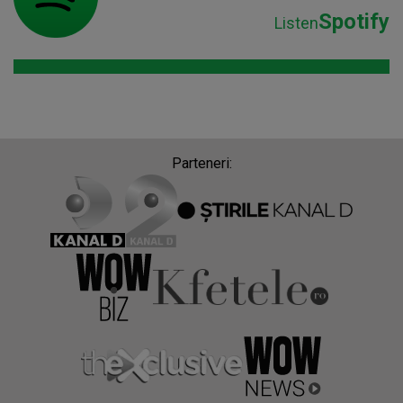
Spotify
Listen
Parteneri: