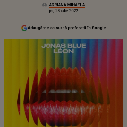
Autor:
ADRIANA MIHAELA
Publicat:
miercuri, 14 iulie 2021
Actualizat:
joi, 28 iulie 2022
Adaugă-ne ca sursă preferată în Google