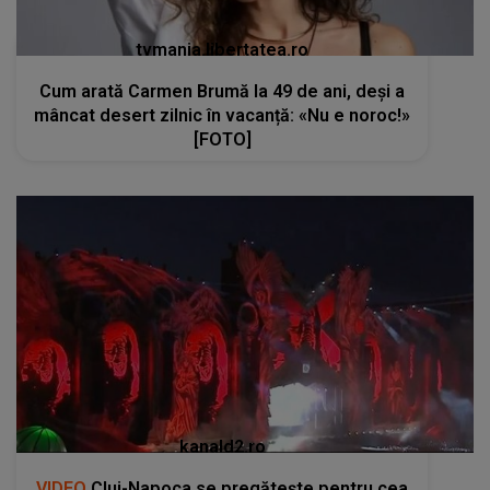
tvmania.libertatea.ro
Cum arată Carmen Brumă la 49 de ani, deși a
mâncat desert zilnic în vacanță: «Nu e noroc!»
[FOTO]
kanald2.ro
VIDEO
Cluj-Napoca se pregătește pentru cea