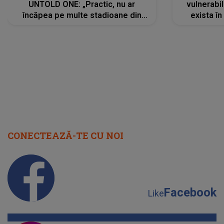
UNTOLD ONE: „Practic, nu ar
vulnerabil
încăpea pe multe stadioane din
exista în
lume”. Evenimentul începe joi, 6
august 2026
CONECTEAZĂ-TE CU NOI
Facebook
Like