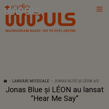
Radio Impuls
LANSĂRI MUZICALE
JONAS BLUE ȘI LÉON AU
LANSAT ”HEAR ME SAY”
Jonas Blue și LÉON au lansat
”Hear Me Say”