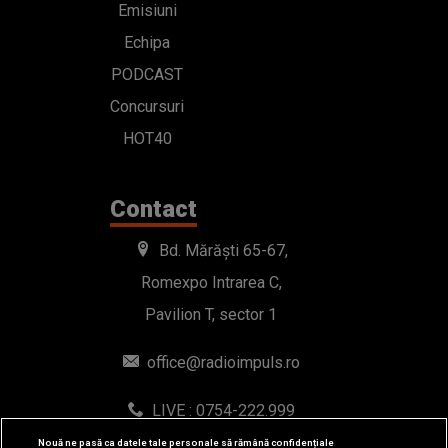
Emisiuni
Echipa
PODCAST
Concursuri
HOT40
Contact
Bd. Mărăști 65-67,
Romexpo Intrarea C,
Pavilion T, sector 1
office@radioimpuls.ro
LIVE : 0754-222.999
WhatsApp: 0754-222.999
Nouă ne pasă ca datele tale personale să rămână confidențiale