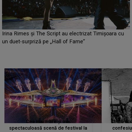
i
Irina Rimes și The Script au electrizat Timișoara cu
un duet-surpriză pe „Hall of Fame”
Cea mai mare și mai
Charli xc
spectaculoasă scenă de festival la
confesiu